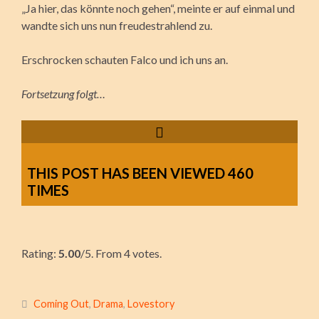
„Ja hier, das könnte noch gehen“, meinte er auf einmal und
wandte sich uns nun freudestrahlend zu.
Erschrocken schauten Falco und ich uns an.
Fortsetzung folgt…
THIS POST HAS BEEN VIEWED
460
TIMES
Rate this item:
Rating:
Submit Rating
5.00
/5. From 4 votes.
Coming Out
,
Drama
,
Lovestory