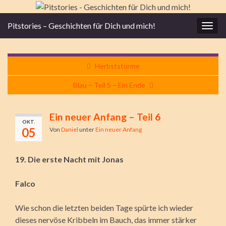
Pitstories – Geschichten für Dich und mich!
Navi
umsc
Herbststürme
Blau – Teil 5 – Ein Ende
Ein neuer Anfang – Teil 6
OKT.
05
Von
Daniel
unter
Ein neuer Anfang
19. Die erste Nacht mit Jonas
Falco
Wie schon die letzten beiden Tage spürte ich wieder
dieses nervöse Kribbeln im Bauch, das immer stärker