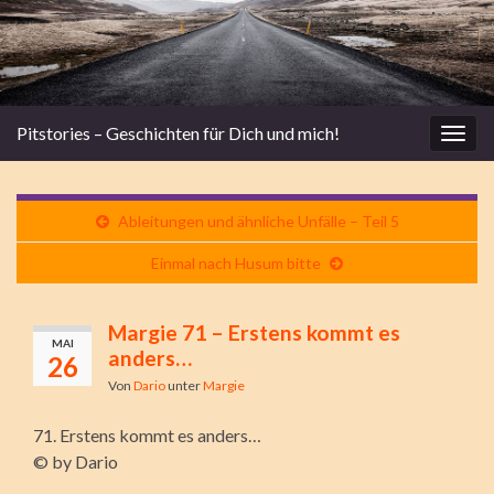
Pitstories – Geschichten für Dich und mich!
Navi
umsc
Ableitungen und ähnliche Unfälle – Teil 5
Einmal nach Husum bitte
Margie 71 – Erstens kommt es
MAI
anders…
26
Von
Dario
unter
Margie
71. Erstens kommt es anders…
© by Dario