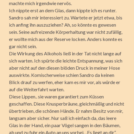
machte mich irgendwie nervös.
Ich nippte erst an dem Glas, dann kippte ich es runter.
Sandro sah mir interessiert zu. Wartete er jetzt etwa, bis
ich anfing ihn auszuziehen? Ah, so könnte es gewesen
sein. Seine aufreizende Körperhaltung war nicht zufällig,
er wollte mich aus der Reserve locken. Anders konnte es
gar nicht sein.
Die Wirkung des Alkohols ließ in der Tat nicht lange auf
sich warten. Ich spürte die leichte Entspannung, was sich
aber nicht auf den diesen blöden Druck in meiner Hose
auswirkte. Komischerweise schien Sandro da keinen
Blick drauf zu werfen, eher kam es mir vor, als würde er
auf die Weiterfahrt warten.
Diese Lippen.. sie waren garantiert zum Küssen
geschaffen. Diese Knusperbräune, gleichmäßig und nicht
übertrieben, die schönen Hände. Er nahm Besitz von mir,
langsam aber sicher. Nur saß ich einfach da, das leere
Glas in der Hand, ein paar Vögel sangen in den Bäumen,
ab und zu fuhr ein Auto an uns vorbei. „Es liegt an dir“,