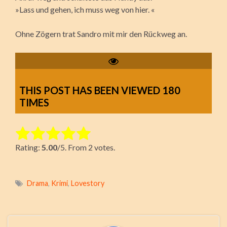
»Lass und gehen, ich muss weg von hier. «
Ohne Zögern trat Sandro mit mir den Rückweg an.
THIS POST HAS BEEN VIEWED
180
TIMES
Rate this item:
Rating:
5.00
/5. From 2 votes.
Submit Rating
Drama
,
Krimi
,
Lovestory