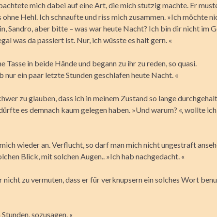
achtete mich dabei auf eine Art, die mich stutzig machte. Er must
s ohne Hehl. Ich schnaufte und riss mich zusammen. »Ich möchte ni
in, Sandro, aber bitte – was war heute Nacht? Ich bin dir nicht im 
gal was da passiert ist. Nur, ich wüsste es halt gern. «
e Tasse in beide Hände und begann zu ihr zu reden, so quasi.
ab nur ein paar letzte Stunden geschlafen heute Nacht. «
schwer zu glauben, dass ich in meinem Zustand so lange durchgehalt
 dürfte es demnach kaum gelegen haben. »Und warum? «, wollte ic
 mich wieder an. Verflucht, so darf man mich nicht ungestraft anseh
lchen Blick, mit solchen Augen.. »Ich hab nachgedacht. «
r nicht zu vermuten, dass er für verknupsern ein solches Wort ben
 Stunden, sozusagen. «