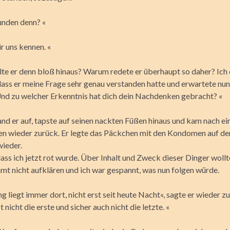
nden denn? «
r uns kennen. «
te er denn bloß hinaus? Warum redete er überhaupt so daher? Ich 
ass er meine Frage sehr genau verstanden hatte und erwartete nun
nd zu welcher Erkenntnis hat dich dein Nachdenken gebracht? «
and er auf, tapste auf seinen nackten Füßen hinaus und kam nach ei
n wieder zurück. Er legte das Päckchen mit den Kondomen auf de
wieder.
dass ich jetzt rot wurde. Über Inhalt und Zweck dieser Dinger wollt
mmt nicht aufklären und ich war gespannt, was nun folgen würde.
 liegt immer dort, nicht erst seit heute Nacht«, sagte er wieder zu
t nicht die erste und sicher auch nicht die letzte. «