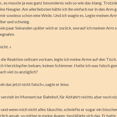
.. es musste ja was ganz besonderes sein so wie das klang. Trotzd
ne Neugier. Am allerliebsten hätte ich ihn einfach nur in den Arm
mir sowieso schon eine Weile. Und ich wagte es. Legte meinen Ar
lter und schwieg.
ein paar Sekunden später wich er zurück, worauf ich meinen Arm s
wegnahm.
nicht. «
die Reaktion seltsam vorkam, legte ich meine Arme auf den Tisch.
ich Herzklopfen bekam, keinen Schimmer. Hatte ich was falsch g
ach viel zu anzüglich?
eh das jetzt nicht falsch«, sagte er leise.
 versteh im Moment nur Bahnhof, für Abfahrt reichts aber noch nic
 und wenn mich nicht alles täuschte, schniefte er sogar ein bisschen.
zlich ansah, so mitten in meine Augen, bestätigte sich das. Er hatte