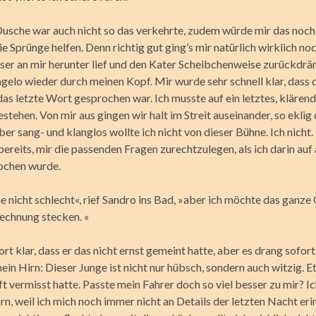
Dusche war auch nicht so das verkehrte, zudem würde mir das noch
ie Sprünge helfen. Denn richtig gut ging’s mir natürlich wirklich noc
ser an mir herunter lief und den Kater Scheibchenweise zurückdrä
ngelo wieder durch meinen Kopf. Mir wurde sehr schnell klar, dass 
das letzte Wort gesprochen war. Ich musste auf ein letztes, klären
tehen. Von mir aus gingen wir halt im Streit auseinander, so eklig
ber sang- und klanglos wollte ich nicht von dieser Bühne. Ich nicht.
ereits, mir die passenden Fragen zurechtzulegen, als ich darin au
ochen wurde.
e nicht schlecht«, rief Sandro ins Bad, »aber ich möchte das ganze 
echnung stecken. «
rt klar, dass er das nicht ernst gemeint hatte, aber es drang sofor
ein Hirn: Dieser Junge ist nicht nur hübsch, sondern auch witzig. E
ft vermisst hatte. Passte mein Fahrer doch so viel besser zu mir? 
rn, weil ich mich noch immer nicht an Details der letzten Nacht eri