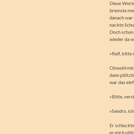
Diese Worte
bremste mei
danach war 
nackte Schu
Doch schon 
wieder da 
»Ralf, bitte 
Obwohl mir 
dann plötzl
war das einf
»Bitte, verst
»Sandro, ich
Er schluckte
er mich plöt