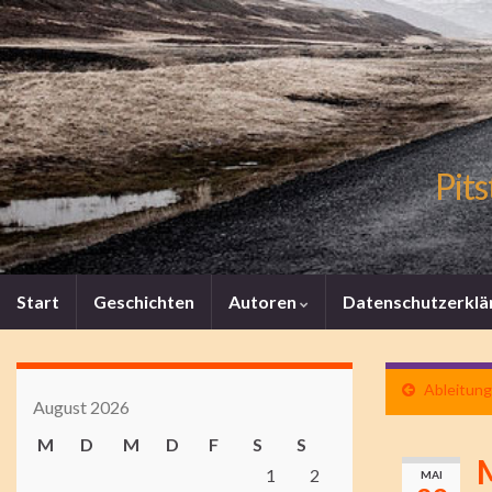
Pits
Start
Geschichten
Autoren
Datenschutzerklä
Ableitung
August 2026
M
D
M
D
F
S
S
1
2
MAI