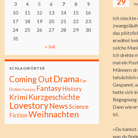
29
3
4
5
6
7
8
9
V
10
11
12
13
14
15
16
Ich steckte
17
18
19
20
21
22
23
zwangsläufi
24
25
26
27
28
29
30
das plötzlic
31
erwähnt kein
« Juli
solche Mani
Ich drehte m
mal ein Post
SCHLAGWÖRTER
Männern drau
Drama
Coming Out
tatsächlich 
Fan
Gespannt, wi
Fantasy
History
Fiction
Fantasiy
hatte sich i
Kurzgeschichte
Krimi
Begegnung m
Lovestory
News
Science
Dann wie er
Weihnachten
ist.
Fiction
»Du kannst 
was du finde