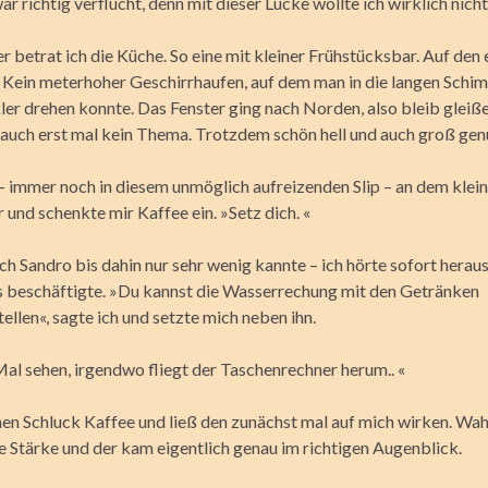
ar richtig verflucht, denn mit dieser Lücke wollte ich wirklich nicht
 betrat ich die Küche. So eine mit kleiner Frühstücksbar. Auf den 
. Kein meterhoher Geschirrhaufen, auf dem man in die langen Schi
er drehen konnte. Das Fenster ging nach Norden, also bleib gleiß
 auch erst mal kein Thema. Trotzdem schön hell und auch groß gen
– immer noch in diesem unmöglich aufreizenden Slip – an dem klein
und schenkte mir Kaffee ein. »Setz dich. «
h Sandro bis dahin nur sehr wenig kannte – ich hörte sofort heraus
 beschäftigte. »Du kannst die Wasserrechung mit den Getränken
llen«, sagte ich und setzte mich neben ihn.
Mal sehen, irgendwo fliegt der Taschenrechner herum.. «
nen Schluck Kaffee und ließ den zunächst mal auf mich wirken. Wah
 Stärke und der kam eigentlich genau im richtigen Augenblick.