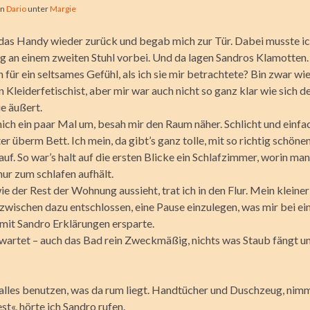
on
Dario
unter
Margie
 das Handy wieder zurück und begab mich zur Tür. Dabei musste i
g an einem zweiten Stuhl vorbei. Und da lagen Sandros Klamotten
h für ein seltsames Gefühl, als ich sie mir betrachtete? Bin zwar wi
 Kleiderfetischist, aber mir war auch nicht so ganz klar wie sich d
e äußert.
ich ein paar Mal um, besah mir den Raum näher. Schlicht und einfa
er überm Bett. Ich mein, da gibt’s ganz tolle, mit so richtig schöne
f. So war’s halt auf die ersten Blicke ein Schlafzimmer, worin man
nur zum schlafen aufhält.
e der Rest der Wohnung aussieht, trat ich in den Flur. Mein kleine
nzwischen dazu entschlossen, eine Pause einzulegen, was mir bei ei
it Sandro Erklärungen ersparte.
wartet – auch das Bad rein Zweckmäßig, nichts was Staub fängt u
alles benutzen, was da rum liegt. Handtücher und Duschzeug, nim
st«, hörte ich Sandro rufen.