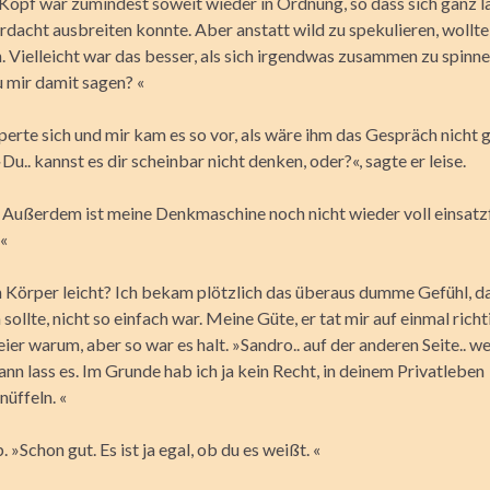
Kopf war zumindest soweit wieder in Ordnung, so dass sich ganz 
rdacht ausbreiten konnte. Aber anstatt wild zu spekulieren, wollte
n. Vielleicht war das besser, als sich irgendwas zusammen zu spinn
 mir damit sagen? «
perte sich und mir kam es so vor, als wäre ihm das Gespräch nicht 
u.. kannst es dir scheinbar nicht denken, oder?«, sagte er leise.
n. Außerdem ist meine Denkmaschine noch nicht wieder voll einsatzf
 «
in Körper leicht? Ich bekam plötzlich das überaus dumme Gefühl, d
 sollte, nicht so einfach war. Meine Güte, er tat mir auf einmal richti
er warum, aber so war es halt. »Sandro.. auf der anderen Seite.. w
nn lass es. Im Grunde hab ich ja kein Recht, in deinem Privatleben
üffeln. «
. »Schon gut. Es ist ja egal, ob du es weißt. «