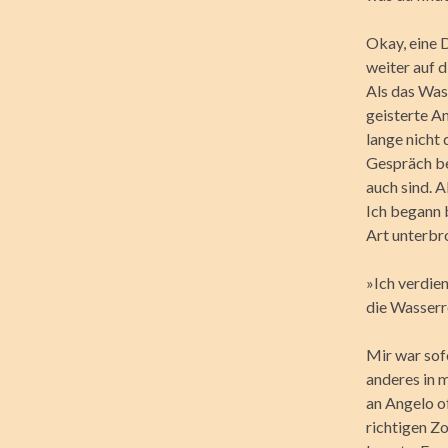
Okay, eine 
weiter auf d
Als das Was
geisterte A
lange nicht 
Gespräch bes
auch sind. A
Ich begann b
Art unterbr
»Ich verdien
die Wasserr
Mir war sofo
anderes in m
an Angelo o
richtigen Zo