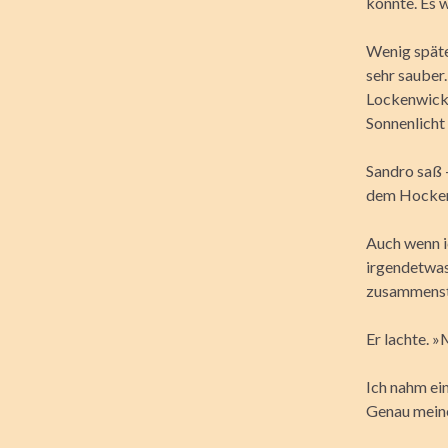
konnte. Es w
Wenig später
sehr sauber
Lockenwickl
Sonnenlicht
Sandro saß 
dem Hocker 
Auch wenn ic
irgendetwas
zusammenste
Er lachte. »
Ich nahm ei
Genau meine