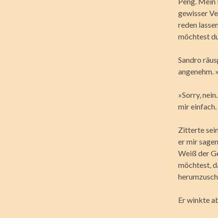
Peng. Mein 
gewisser Ve
reden lasse
möchtest du
Sandro räus
angenehm. »D
»Sorry, nei
mir einfach.
Zitterte se
er mir sagen
Weiß der Gei
möchtest, da
herumzuschn
Er winkte ab