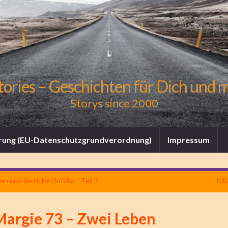
tories – Geschichten für Dich und 
Storys since 2000
rung (EU-Datenschutzgrundverordnung)
Impressum
en und ähnliche Unfälle – Teil 7
Kill
Margie 73 – Zwei Leben