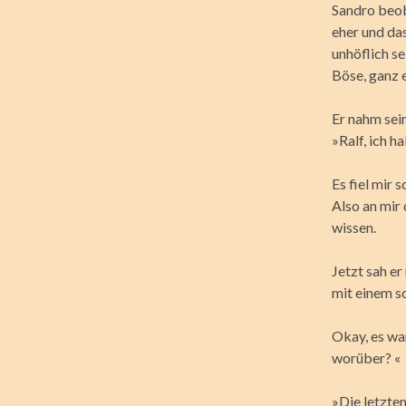
Sandro beob
eher und da
unhöflich se
Böse, ganz e
Er nahm sein
»Ralf, ich h
Es fiel mir 
Also an mir
wissen.
Jetzt sah er
mit einem so
Okay, es wa
worüber? «
»Die letzten