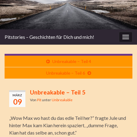
Pitstories – Geschichten für Dich und mich!
Navi
umsc
Unbreakable – Teil 4
Unbreakable – Teil 6
Unbreakable – Teil 5
MÄRZ
09
Von
Pit
unter
Unbreakable
„Wow Max wo hast du das edle Teil her?“ fragte Jule und
hinter Max kam Kian herein spaziert, „dumme Frage,
Kian hat das selbe an, schon gut.“