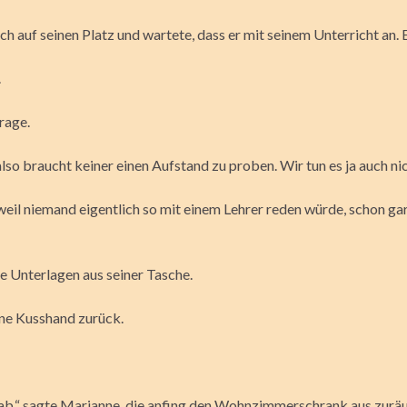
ch auf seinen Platz und wartete, dass er mit seinem Unterricht an. 
.
rage.
also braucht keiner einen Aufstand zu proben. Wir tun es ja auch nic
 weil niemand eigentlich so mit einem Lehrer reden würde, schon ga
te Unterlagen aus seiner Tasche.
ine Kusshand zurück.
hab,“ sagte Marianne, die anfing den Wohnzimmerschrank aus zurä