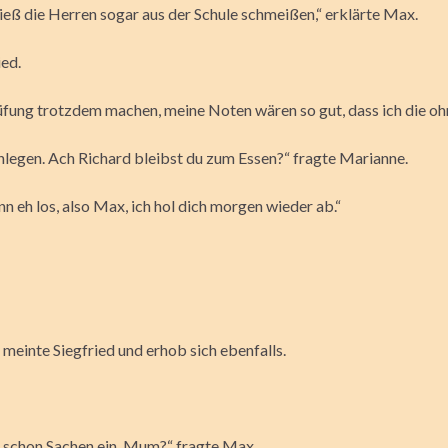
 ließ die Herren sogar aus der Schule schmeißen,“ erklärte Max.
ied.
ung trotzdem machen, meine Noten wären so gut, dass ich die ohn
inlegen. Ach Richard bleibst du zum Essen?“ fragte Marianne.
 eh los, also Max, ich hol dich morgen wieder ab.“
“ meinte Siegfried und erhob sich ebenfalls.
u schon Sachen ein, Mum?“ fragte Max.