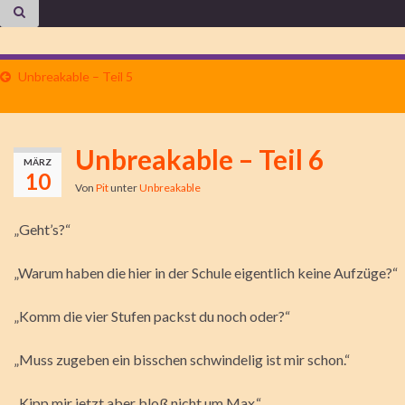
Unbreakable – Teil 5
Unbreakable – Teil 6
MÄRZ
10
Von
Pit
unter
Unbreakable
„Geht’s?“
„Warum haben die hier in der Schule eigentlich keine Aufzüge?“
„Komm die vier Stufen packst du noch oder?“
„Muss zugeben ein bisschen schwindelig ist mir schon.“
„Kipp mir jetzt aber bloß nicht um Max.“