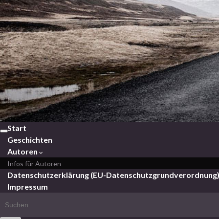
Pi
Start
Navigation
Geschichten
umschalten
Autoren
Infos für Autoren
Datenschutzerklärung (EU-Datenschutzgrundverordnung
Impressum
Search for: