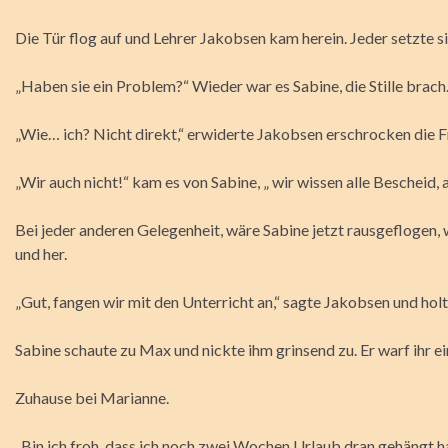
Die Tür flog auf und Lehrer Jakobsen kam herein. Jeder setzte si
„Haben sie ein Problem?“ Wieder war es Sabine, die Stille brach
„Wie… ich? Nicht direkt,“ erwiderte Jakobsen erschrocken die F
„Wir auch nicht!“ kam es von Sabine, „ wir wissen alle Bescheid, 
Bei jeder anderen Gelegenheit, wäre Sabine jetzt rausgeflogen,
und her.
„Gut, fangen wir mit den Unterricht an,“ sagte Jakobsen und hol
Sabine schaute zu Max und nickte ihm grinsend zu. Er warf ihr e
Zuhause bei Marianne.
„Bin ich froh, dass ich noch zwei Wochen Urlaub dran gehängt 