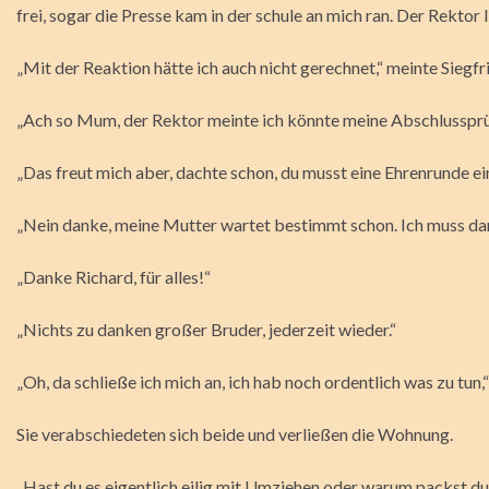
frei, sogar die Presse kam in der schule an mich ran. Der Rektor
„Mit der Reaktion hätte ich auch nicht gerechnet,“ meinte Siegfr
„Ach so Mum, der Rektor meinte ich könnte meine Abschlussprüf
„Das freut mich aber, dachte schon, du musst eine Ehrenrunde e
„Nein danke, meine Mutter wartet bestimmt schon. Ich muss dann
„Danke Richard, für alles!“
„Nichts zu danken großer Bruder, jederzeit wieder.“
„Oh, da schließe ich mich an, ich hab noch ordentlich was zu tun,
Sie verabschiedeten sich beide und verließen die Wohnung.
„Hast du es eigentlich eilig mit Umziehen oder warum packst d