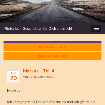
Pitstories – Geschichten für Dich und mich!
Navi
umsc
Markus – Teil 3
Markus – Teil 5
Markus – Teil 4
JUNI
20
Von
Gianna
unter
Markus
Markus
Ich kam gegen 19 Uhr von Kai zurück und sah gleich, als