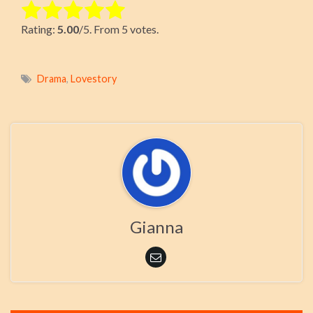
Rate this item:
Rating:
5.00
/5. From 5 votes.
Submit Rating
Drama
,
Lovestory
Gianna