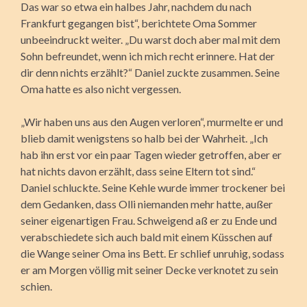
Das war so etwa ein halbes Jahr, nachdem du nach
Frankfurt gegangen bist“, berichtete Oma Sommer
unbeeindruckt weiter. „Du warst doch aber mal mit dem
Sohn befreundet, wenn ich mich recht erinnere. Hat der
dir denn nichts erzählt?“ Daniel zuckte zusammen. Seine
Oma hatte es also nicht vergessen.
„Wir haben uns aus den Augen verloren“, murmelte er und
blieb damit wenigstens so halb bei der Wahrheit. „Ich
hab ihn erst vor ein paar Tagen wieder getroffen, aber er
hat nichts davon erzählt, dass seine Eltern tot sind.“
Daniel schluckte. Seine Kehle wurde immer trockener bei
dem Gedanken, dass Olli niemanden mehr hatte, außer
seiner eigenartigen Frau. Schweigend aß er zu Ende und
verabschiedete sich auch bald mit einem Küsschen auf
die Wange seiner Oma ins Bett. Er schlief unruhig, sodass
er am Morgen völlig mit seiner Decke verknotet zu sein
schien.