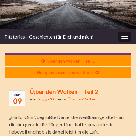
Pitstories – Geschichten für Dich und mich!
Navi
umsc
Über den Wolken – Teil 1
Nur gemeinsam sind wir Stark
Ü;ber den Wolken – Teil 2
SEP.
09
Von
Dougga2000
unter
Über den Wolken
„Hallo, Omi“, begrüßte Daniel die weißhaarige alte Frau,
die ihm gerade die Tür geöffnet hatte, umarmte sie
liebevoll und hob sie dabei leicht in die Luft.