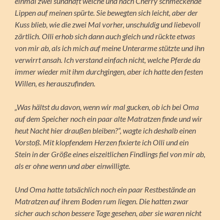
einmal zwei sündhaft weiche und nach Cherry schmeckende
Lippen auf meinen spürte. Sie bewegten sich leicht, aber der
Kuss blieb, wie die zwei Mal vorher, unschuldig und liebevoll
zärtlich. Olli erhob sich dann auch gleich und rückte etwas
von mir ab, als ich mich auf meine Unterarme stützte und ihn
verwirrt ansah. Ich verstand einfach nicht, welche Pferde da
immer wieder mit ihm durchgingen, aber ich hatte den festen
Willen, es herauszufinden.
„Was hältst du davon, wenn wir mal gucken, ob ich bei Oma
auf dem Speicher noch ein paar alte Matratzen finde und wir
heut Nacht hier draußen bleiben?“, wagte ich deshalb einen
Vorstoß. Mit klopfendem Herzen fixierte ich Olli und ein
Stein in der Größe eines eiszeitlichen Findlings fiel von mir ab,
als er ohne wenn und aber einwilligte.
Und Oma hatte tatsächlich noch ein paar Restbestände an
Matratzen auf ihrem Boden rum liegen. Die hatten zwar
sicher auch schon bessere Tage gesehen, aber sie waren nicht