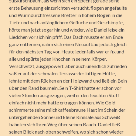
Süßkirschbaum, als wenn sich ein Specht gerade seine
erste Behausung einzurichten versucht, flogen angefaulte
und Wurmdurchfressene Bretter in hohem Bogen in die
Tiefe und nach anfänglichem Gefluche und Geschimpfe,
hörte man jetzt sogar hin und wieder, wie Daniel leise ein
Liedchen vor sich hin pfiff. Das Dach musste er am Ende
ganz entfernen, nahm sich einen Neuaufbau jedoch gleich
für den nächsten Tag vor. Heute jedenfalls war er fix und
alle und spürte jeden Knochen in seinem Körper.
Verschwitzt, ausgepowert, aber auch unendlich zufrieden
saß er auf der schmalen Terrasse der luftigen Hütte,
lehnte mit dem Rücken an der Holzwand und ließ ein Bein
über den Rand baumeln. Sein T-Shirt hatte er schon vor
vielen Stunden ausgezogen, weil er den feuchten Stoff
einfach nicht mehr hatte ertragen können. Wie Gold
schimmerte seine milchkaffeebraune Haut im Schein der
untergehenden Sonne und kleine Rinnsale aus Schweiß
bahnten sich ihren Weg über seinen Bauch. Daniel ließ
seinen Blick nach oben schweifen, wo sich schon wieder