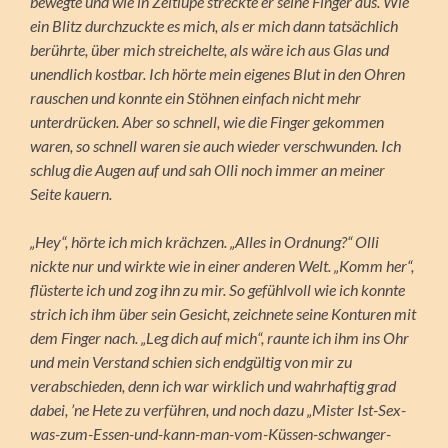
bewegte und wie in Zeitlupe streckte er seine Finger aus. Wie
ein Blitz durchzuckte es mich, als er mich dann tatsächlich
berührte, über mich streichelte, als wäre ich aus Glas und
unendlich kostbar. Ich hörte mein eigenes Blut in den Ohren
rauschen und konnte ein Stöhnen einfach nicht mehr
unterdrücken. Aber so schnell, wie die Finger gekommen
waren, so schnell waren sie auch wieder verschwunden. Ich
schlug die Augen auf und sah Olli noch immer an meiner
Seite kauern.
„Hey“, hörte ich mich krächzen. „Alles in Ordnung?“ Olli
nickte nur und wirkte wie in einer anderen Welt. „Komm her“,
flüsterte ich und zog ihn zu mir. So gefühlvoll wie ich konnte
strich ich ihm über sein Gesicht, zeichnete seine Konturen mit
dem Finger nach. „Leg dich auf mich“, raunte ich ihm ins Ohr
und mein Verstand schien sich endgültig von mir zu
verabschieden, denn ich war wirklich und wahrhaftig grad
dabei, ’ne Hete zu verführen, und noch dazu „Mister Ist-Sex-
was-zum-Essen-und-kann-man-vom-Küssen-schwanger-