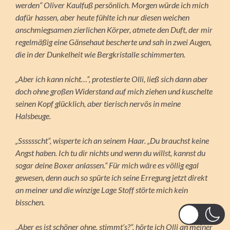
werden“ Oliver Kaulfuß persönlich. Morgen würde ich mich
dafür hassen, aber heute fühlte ich nur diesen weichen
anschmiegsamen zierlichen Körper, atmete den Duft, der mir
regelmäßig eine Gänsehaut bescherte und sah in zwei Augen,
die in der Dunkelheit wie Bergkristalle schimmerten.
„Aber ich kann nicht…“, protestierte Olli, ließ sich dann aber
doch ohne großen Widerstand auf mich ziehen und kuschelte
seinen Kopf glücklich, aber tierisch nervös in meine
Halsbeuge.
„Sssssscht“, wisperte ich an seinem Haar. „Du brauchst keine
Angst haben. Ich tu dir nichts und wenn du willst, kannst du
sogar deine Boxer anlassen.“ Für mich wäre es völlig egal
gewesen, denn auch so spürte ich seine Erregung jetzt direkt
an meiner und die winzige Lage Stoff störte mich kein
bisschen.
„Aber es ist schöner ohne, stimmt’s?“, hörte ich Olli an meiner