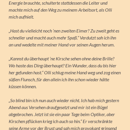
Energie brauchte, schulterte stattdessen die Leiter und
machte mich auf den Weg zu meinem Arbeitsort, als Olli
mich aufhielt.
„Hast du vielleicht noch ’nen zweiten Eimer? Zu zweit geht es
schneller und macht auch mehr Spaß.“ Verdutzt sah ich ihn
an und wedelte mit meiner Hand vor seinen Augen herum.
„Kannst du überhaupt ’ne Kirsche sehen ohne deine Brille?
Wo haste das Ding überhaupt? Ein Wunder, dass du bis hier
her gefunden hast.“ Olli schlug meine Hand weg und zog einen
süßen Flunsch, für den allein ich ihn schon wieder hätte
küssen können.
„So blind bin ich nun auch wieder nicht. Ich hab mich gestern
Abend aus Versehen draufgesetzt und mir ist ein Bügel
abgebrochen. Jetzt ist sie ein paar Tage beim Optiker, aber
Kirschen pflücken krieg ich auch so hin.“ Er verschränkte
seine Arme vor der Brust und sah mich provokant grinsend