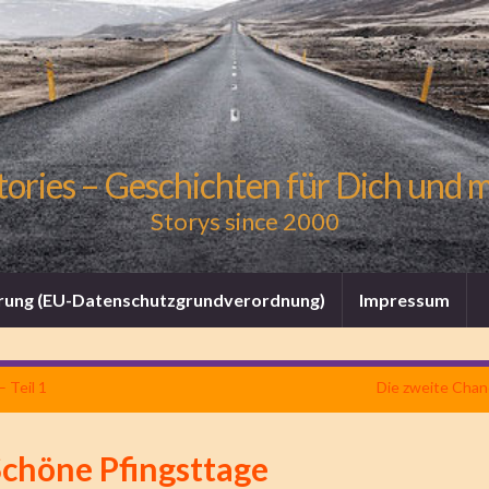
tories – Geschichten für Dich und 
Storys since 2000
rung (EU-Datenschutzgrundverordnung)
Impressum
 Teil 1
Die zweite Chanc
Schöne Pfingsttage