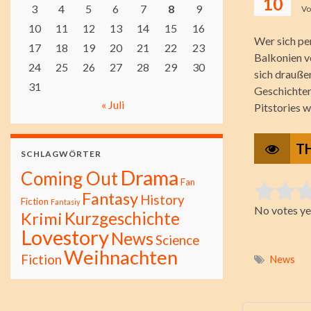
10
3
4
5
6
7
8
9
V
10
11
12
13
14
15
16
Wer sich pe
17
18
19
20
21
22
23
Balkonien v
24
25
26
27
28
29
30
sich drauße
31
Geschichten
« Juli
Pitstories 
T
SCHLAGWÖRTER
Drama
Coming Out
Fan
Rate this i
Fantasy
History
Fiction
Fantasiy
No votes ye
Submit Ra
Kurzgeschichte
Krimi
Lovestory
News
Science
Weihnachten
Fiction
News