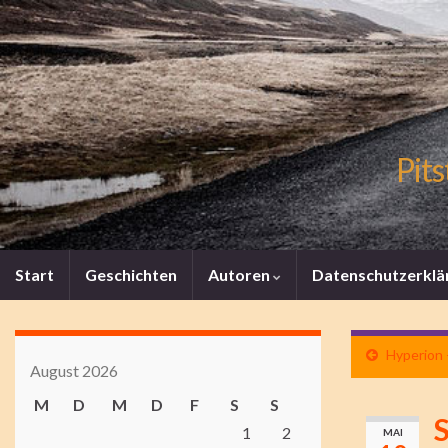
Pits
Start
Geschichten
Autoren
Datenschutzerklä
Hyperion –
August 2026
M
D
M
D
F
S
S
1
2
MAI