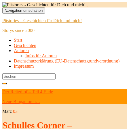
Navigation umschalten
Pitstories – Geschichten für Dich und mich!
Storys since 2000
Start
Geschichten
Autoren
Infos für Autoren
Datenschutzerklärung (EU-Datenschutzgrundverordnung)
Impressum
Search
for:
Der Reiterhof – Teil 4 Ende
Neue Blogautoren…
März
03
Schulles Corner –