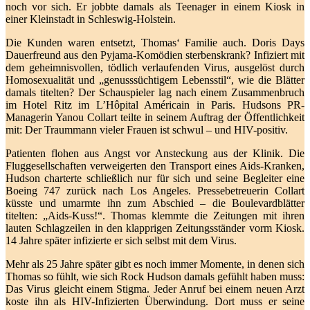
noch vor sich. Er jobbte damals als Teenager in einem Kiosk in
einer Kleinstadt in Schleswig-Holstein.
Die Kunden waren entsetzt, Thomas‘ Familie auch. Doris Days
Dauerfreund aus den Pyjama-Komödien sterbenskrank? Infiziert mit
dem geheimnisvollen, tödlich verlaufenden Virus, ausgelöst durch
Homosexualität und „genusssüchtigem Lebensstil“, wie die Blätter
damals titelten? Der Schauspieler lag nach einem Zusammenbruch
im Hotel Ritz im L’Hôpital Américain in Paris. Hudsons PR-
Managerin Yanou Collart teilte in seinem Auftrag der Öffentlichkeit
mit: Der Traummann vieler Frauen ist schwul – und HIV-positiv.
Patienten flohen aus Angst vor Ansteckung aus der Klinik. Die
Fluggesellschaften verweigerten den Transport eines Aids-Kranken,
Hudson charterte schließlich nur für sich und seine Begleiter eine
Boeing 747 zurück nach Los Angeles. Pressebetreuerin Collart
küsste und umarmte ihn zum Abschied – die Boulevardblätter
titelten: „Aids-Kuss!“. Thomas klemmte die Zeitungen mit ihren
lauten Schlagzeilen in den klapprigen Zeitungsständer vorm Kiosk.
14 Jahre später infizierte er sich selbst mit dem Virus.
Mehr als 25 Jahre später gibt es noch immer Momente, in denen sich
Thomas so fühlt, wie sich Rock Hudson damals gefühlt haben muss:
Das Virus gleicht einem Stigma. Jeder Anruf bei einem neuen Arzt
koste ihn als HIV-Infizierten Überwindung. Dort muss er seine