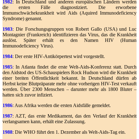
1982
: In Deutschland und anderen europäischen Ländern werden
die ersten Fälle diagnostiziert. Die erworbene
Immunschwächekrankheit wird Aids (Aquired Immunodeficiency
Syndrome) genannt.
1983
: Die Forschungsgruppen von Robert Gallo (USA) und Luc
Montagnier (Frankreich) identifizieren das Virus, das die Krankheit
auslöst. Später erhält es den Namen HIV (Human
Immunodeficiency Virus).
1984
: Der erste HIV-Antikörpertest wird vorgestellt.
1985
: In Atlanta findet die erste Welt-Aids-Konferenz statt. Durch
den Aidstod des US-Schauspielers Rock Hudson wird die Krankheit
einer breiten Öffentlichkeit bekannt. In Deutschland dürfen ab
Herbst keine Blutpräparate mehr ohne vorherigen HIV-Test verkauft
werden. Über 2300 Menschen – darunter mehr als 1800 Bluter –
hatten sich zuvor infiziert.
1986
: Aus Afrika werden die ersten Aidsfälle gemeldet.
1987
: AZT, das erste Medikament, das den Verlauf der Krankheit
verlangsamen kann, erhält eine Zulassung.
1988
: Die WHO führt den 1. Dezember als Welt-Aids-Tag ein.