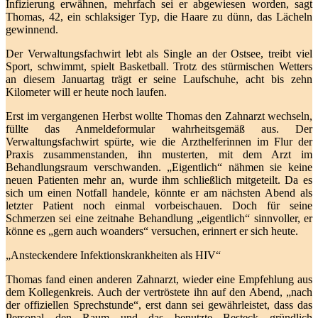
Infizierung erwähnen, mehrfach sei er abgewiesen worden, sagt
Thomas, 42, ein schlaksiger Typ, die Haare zu dünn, das Lächeln
gewinnend.
Der Verwaltungsfachwirt lebt als Single an der Ostsee, treibt viel
Sport, schwimmt, spielt Basketball. Trotz des stürmischen Wetters
an diesem Januartag trägt er seine Laufschuhe, acht bis zehn
Kilometer will er heute noch laufen.
Erst im vergangenen Herbst wollte Thomas den Zahnarzt wechseln,
füllte das Anmeldeformular wahrheitsgemäß aus. Der
Verwaltungsfachwirt spürte, wie die Arzthelferinnen im Flur der
Praxis zusammenstanden, ihn musterten, mit dem Arzt im
Behandlungsraum verschwanden. „Eigentlich“ nähmen sie keine
neuen Patienten mehr an, wurde ihm schließlich mitgeteilt. Da es
sich um einen Notfall handele, könnte er am nächsten Abend als
letzter Patient noch einmal vorbeischauen. Doch für seine
Schmerzen sei eine zeitnahe Behandlung „eigentlich“ sinnvoller, er
könne es „gern auch woanders“ versuchen, erinnert er sich heute.
„Ansteckendere Infektionskrankheiten als HIV“
Thomas fand einen anderen Zahnarzt, wieder eine Empfehlung aus
dem Kollegenkreis. Auch der vertröstete ihn auf den Abend, „nach
der offiziellen Sprechstunde“, erst dann sei gewährleistet, dass das
Personal den Raum und das benutzte Besteck gründlich