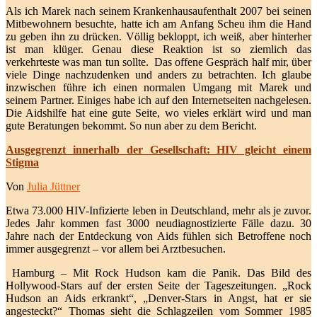
Als ich Marek nach seinem Krankenhausaufenthalt 2007 bei seinen
Mitbewohnern besuchte, hatte ich am Anfang Scheu ihm die Hand
zu geben ihn zu drücken. Völlig bekloppt, ich weiß, aber hinterher
ist man klüger. Genau diese Reaktion ist so ziemlich das
verkehrteste was man tun sollte. Das offene Gespräch half mir, über
viele Dinge nachzudenken und anders zu betrachten. Ich glaube
inzwischen führe ich einen normalen Umgang mit Marek und
seinem Partner. Einiges habe ich auf den Internetseiten nachgelesen.
Die Aidshilfe hat eine gute Seite, wo vieles erklärt wird und man
gute Beratungen bekommt. So nun aber zu dem Bericht.
Ausgegrenzt innerhalb der Gesellschaft: HIV gleicht einem
Stigma
Von
Julia Jüttner
Etwa 73.000 HIV-Infizierte leben in Deutschland, mehr als je zuvor.
Jedes Jahr kommen fast 3000 neudiagnostizierte Fälle dazu. 30
Jahre nach der Entdeckung von Aids fühlen sich Betroffene noch
immer ausgegrenzt – vor allem bei Arztbesuchen.
Hamburg – Mit Rock Hudson kam die Panik. Das Bild des
Hollywood-Stars auf der ersten Seite der Tageszeitungen. „Rock
Hudson an Aids erkrankt“, „Denver-Stars in Angst, hat er sie
angesteckt?“ Thomas sieht die Schlagzeilen vom Sommer 1985