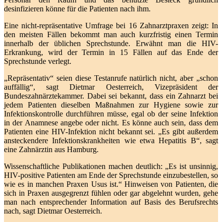
desinfizieren könne für die Patienten nach ihm.
Eine nicht-repräsentative Umfrage bei 16 Zahnarztpraxen zeigt: In
den meisten Fällen bekommt man auch kurzfristig einen Termin
innerhalb der üblichen Sprechstunde. Erwähnt man die HIV-
Erkrankung, wird der Termin in 15 Fällen auf das Ende der
Sprechstunde verlegt.
„Repräsentativ“ seien diese Testanrufe natürlich nicht, aber „schon
auffällig“, sagt Dietmar Oesterreich, Vizepräsident der
Bundeszahnärztekammer. Dabei sei bekannt, dass ein Zahnarzt bei
jedem Patienten dieselben Maßnahmen zur Hygiene sowie zur
Infektionskontrolle durchführen müsse, egal ob der seine Infektion
in der Anamnese angebe oder nicht. Es könne auch sein, dass dem
Patienten eine HIV-Infektion nicht bekannt sei. „Es gibt außerdem
ansteckendere Infektionskrankheiten wie etwa Hepatitis B“, sagt
eine Zahnärztin aus Hamburg.
Wissenschaftliche Publikationen machen deutlich: „Es ist unsinnig,
HIV-positive Patienten am Ende der Sprechstunde einzubestellen, so
wie es in manchen Praxen Usus ist.“ Hinweisen von Patienten, die
sich in Praxen ausgegrenzt fühlen oder gar abgelehnt wurden, gehe
man nach entsprechender Information auf Basis des Berufsrechts
nach, sagt Dietmar Oesterreich.