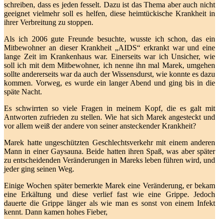
schreiben, dass es jeden fesselt. Dazu ist das Thema aber auch nicht
geeignet vielmehr soll es helfen, diese heimtückische Krankheit in
ihrer Verbreitung zu stoppen.
Als ich 2006 gute Freunde besuchte, wusste ich schon, das ein
Mitbewohner an dieser Krankheit „AIDS“ erkrankt war und eine
lange Zeit im Krankenhaus war. Einerseits war ich Unsicher, wie
soll ich mit dem Mitbewohner, ich nenne ihn mal Marek, umgehen
sollte andererseits war da auch der Wissensdurst, wie konnte es dazu
kommen. Vorweg, es wurde ein langer Abend und ging bis in die
späte Nacht.
Es schwirrten so viele Fragen in meinem Kopf, die es galt mit
Antworten zufrieden zu stellen. Wie hat sich Marek angesteckt und
vor allem weiß der andere von seiner ansteckender Krankheit?
Marek hatte ungeschützten Geschlechtsverkehr mit einem anderen
Mann in einer Gaysauna. Beide hatten ihren Spaß, was aber später
zu entscheidenden Veränderungen in Mareks leben führen wird, und
jeder ging seinen Weg.
Einige Wochen später bemerkte Marek eine Veränderung, er bekam
eine Erkältung und diese verlief fast wie eine Grippe. Jedoch
dauerte die Grippe länger als wie man es sonst von einem Infekt
kennt. Dann kamen hohes Fieber,