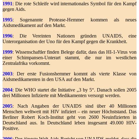
1991
: Die rote Schleife wird internationales Symbol für den Kampf
gegen Aids.
1995
: Sogenannte Protease-Hemmer kommen als neues
Aidsmedikament auf den Markt.
1996
: Die Vereinten Nationen gründen UNAIDS, eine
Unterorganisation der Uno für den Kampf gegen die Krankheit.
1999
: Wissenschaftler finden Belege dafür, dass das HI-1-Virus von
einer Schimpansen-Unterart stammt, die nur im westlichen
Zentralafrika vorkommt.
2003
: Der erste Fusionshemmer kommt als vierte Klasse von
Aidsmedikamenten in den USA auf den Markt.
2004
: Die WHO startet die Initiative „3 by 5“. Danach sollen 2005
drei Millionen Infizierte mit Medikamenten versorgt werden.
2005
: Nach Angaben der UNAIDS sind über 40 Millionen
Menschen weltweit mit HIV infiziert – ein neuer Höchststand. Das
Berliner Robert Koch-Institut geht von 2600 Neuinfizierten in
Deutschland aus. In Deutschland leben insgesamt 49.000 HIV-
Positive.
2006
: Der jüngste Welt-Aids-Bericht von UNAIDS meldet, dass die