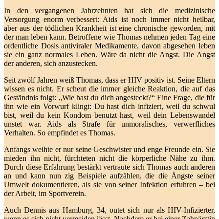
In den vergangenen Jahrzehnten hat sich die medizinische
Versorgung enorm verbessert: Aids ist noch immer nicht heilbar,
aber aus der tödlichen Krankheit ist eine chronische geworden, mit
der man leben kann. Betroffene wie Thomas nehmen jeden Tag eine
ordentliche Dosis antiviraler Medikamente, davon abgesehen leben
sie ein ganz normales Leben. Wäre da nicht die Angst. Die Angst
der anderen, sich anzustecken.
Seit zwölf Jahren weiß Thomas, dass er HIV positiv ist. Seine Eltern
wissen es nicht. Er scheut die immer gleiche Reaktion, die auf das
Geständnis folgt: „Wie hast du dich angesteckt?“ Eine Frage, die für
ihn wie ein Vorwurf klingt: Du hast dich infiziert, weil du schwul
bist, weil du kein Kondom benutzt hast, weil dein Lebenswandel
unstet war. Aids als Strafe für unmoralisches, verwerfliches
Verhalten. So empfindet es Thomas.
Anfangs weihte er nur seine Geschwister und enge Freunde ein. Sie
mieden ihn nicht, fürchteten nicht die körperliche Nähe zu ihm.
Durch diese Erfahrung bestärkt vertraute sich Thomas auch anderen
an und kann nun zig Beispiele aufzählen, die die Ängste seiner
Umwelt dokumentieren, als sie von seiner Infektion erfuhren – bei
der Arbeit, im Sportverein.
Auch Dennis aus Hamburg, 34, outet sich nur als HIV-Infizierter,
wenn es sich nicht vermeiden lässt. Nachdem er bei einer Zahnärztin