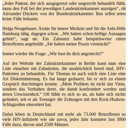
„Jeder Patient, der sich ausgegrenzt oder ungerecht behandelt fühlt,
muss den Fall bei der jeweiligen Landesärztekammer anzeigen“, rät
Alexander Dückers von der Bundesärztekammer. Ihm selbst seien
keine Fälle bekannt.
Helga Neugebauer, Ärztin für innere Medizin und für die Aids-Hilfe
Hamburg tätig, dagegen schon. „Wir haben schon heftige Aussagen
gehört“, sagt sie. Ein Zahnarzt habe beispielsweise einen
Betroffenen angebrüllt: „Sie haben meine Praxis verseucht!“
Immer wieder die Frage: „Wie hast du dich angesteckt?“
Auf der Website der Zahnärztekammer in Berlin kann man eine
Liste einsehen mit Zahnärzten, die ausdrücklich bereit sind, HIV-
Patienten zu behandeln. Für Thomas ist auch solch eine Liste eine
Art Diskriminierung. Es hat lange gedauert, bis er sich zu einem
Gespräch durchringen konnte. „Mein Problem ist nicht das Virus,
sondern das Verhalten derer, die damit konfrontiert werden und
deren Unwissenheit.“ Oft fühle es sich so an, als habe sich nichts
geändert, seit er als Teenager die Zeitungen mit den Rock-Hudson-
Schlagzeilen einsortiert hat.
Dabei leben in Deutschland mit mehr als 73.000 Betroffenen so
viele HIV-Infizierte wie nie zuvor, jedes Jahr kommen fast 3000
Fälle dazu, davon sind 2500 Männer.