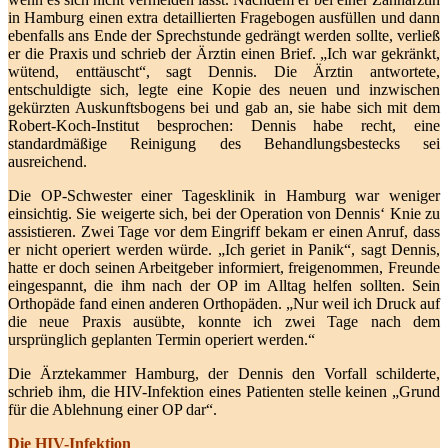
in Hamburg einen extra detaillierten Fragebogen ausfüllen und dann
ebenfalls ans Ende der Sprechstunde gedrängt werden sollte, verließ
er die Praxis und schrieb der Ärztin einen Brief. „Ich war gekränkt,
wütend, enttäuscht“, sagt Dennis. Die Ärztin antwortete,
entschuldigte sich, legte eine Kopie des neuen und inzwischen
gekürzten Auskunftsbogens bei und gab an, sie habe sich mit dem
Robert-Koch-Institut besprochen: Dennis habe recht, eine
standardmäßige Reinigung des Behandlungsbestecks sei
ausreichend.
Die OP-Schwester einer Tagesklinik in Hamburg war weniger
einsichtig. Sie weigerte sich, bei der Operation von Dennis‘ Knie zu
assistieren. Zwei Tage vor dem Eingriff bekam er einen Anruf, dass
er nicht operiert werden würde. „Ich geriet in Panik“, sagt Dennis,
hatte er doch seinen Arbeitgeber informiert, freigenommen, Freunde
eingespannt, die ihm nach der OP im Alltag helfen sollten. Sein
Orthopäde fand einen anderen Orthopäden. „Nur weil ich Druck auf
die neue Praxis ausübte, konnte ich zwei Tage nach dem
ursprünglich geplanten Termin operiert werden.“
Die Ärztekammer Hamburg, der Dennis den Vorfall schilderte,
schrieb ihm, die HIV-Infektion eines Patienten stelle keinen „Grund
für die Ablehnung einer OP dar“.
Die HIV-Infektion