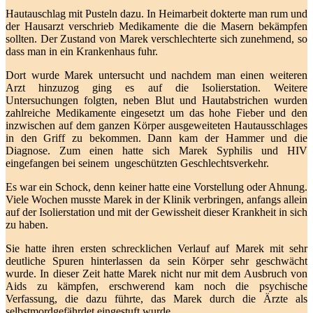
Hautauschlag mit Pusteln dazu. In Heimarbeit dokterte man rum und
der Hausarzt verschrieb Medikamente die die Masern bekämpfen
sollten. Der Zustand von Marek verschlechterte sich zunehmend, so
dass man in ein Krankenhaus fuhr.
Dort wurde Marek untersucht und nachdem man einen weiteren
Arzt hinzuzog ging es auf die Isolierstation. Weitere
Untersuchungen folgten, neben Blut und Hautabstrichen wurden
zahlreiche Medikamente eingesetzt um das hohe Fieber und den
inzwischen auf dem ganzen Körper ausgeweiteten Hautausschlages
in den Griff zu bekommen. Dann kam der Hammer und die
Diagnose. Zum einen hatte sich Marek Syphilis und HIV
eingefangen bei seinem ungeschützten Geschlechtsverkehr.
Es war ein Schock, denn keiner hatte eine Vorstellung oder Ahnung.
Viele Wochen musste Marek in der Klinik verbringen, anfangs allein
auf der Isolierstation und mit der Gewissheit dieser Krankheit in sich
zu haben.
Sie hatte ihren ersten schrecklichen Verlauf auf Marek mit sehr
deutliche Spuren hinterlassen da sein Körper sehr geschwächt
wurde. In dieser Zeit hatte Marek nicht nur mit dem Ausbruch von
Aids zu kämpfen, erschwerend kam noch die psychische
Verfassung, die dazu führte, das Marek durch die Ärzte als
selbstmordgefährdet eingestuft wurde.