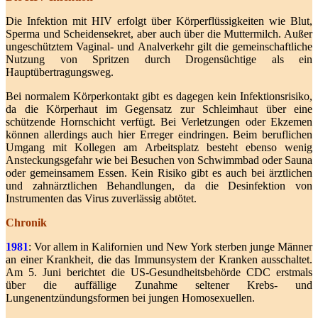
Die Infektion mit HIV erfolgt über Körperflüssigkeiten wie Blut,
Sperma und Scheidensekret, aber auch über die Muttermilch. Außer
ungeschütztem Vaginal- und Analverkehr gilt die gemeinschaftliche
Nutzung von Spritzen durch Drogensüchtige als ein
Hauptübertragungsweg.
Bei normalem Körperkontakt gibt es dagegen kein Infektionsrisiko,
da die Körperhaut im Gegensatz zur Schleimhaut über eine
schützende Hornschicht verfügt. Bei Verletzungen oder Ekzemen
können allerdings auch hier Erreger eindringen. Beim beruflichen
Umgang mit Kollegen am Arbeitsplatz besteht ebenso wenig
Ansteckungsgefahr wie bei Besuchen von Schwimmbad oder Sauna
oder gemeinsamem Essen. Kein Risiko gibt es auch bei ärztlichen
und zahnärztlichen Behandlungen, da die Desinfektion von
Instrumenten das Virus zuverlässig abtötet.
Chronik
1981
: Vor allem in Kalifornien und New York sterben junge Männer
an einer Krankheit, die das Immunsystem der Kranken ausschaltet.
Am 5. Juni berichtet die US-Gesundheitsbehörde CDC erstmals
über die auffällige Zunahme seltener Krebs- und
Lungenentzündungsformen bei jungen Homosexuellen.