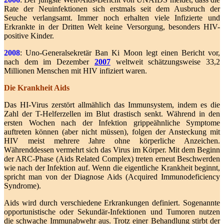
Rate der Neuinfektionen sich erstmals seit dem Ausbruch der
Seuche verlangsamt. Immer noch erhalten viele Infizierte und
Erkrankte in der Dritten Welt keine Versorgung, besonders HIV-
positive Kinder.
2008
: Uno-Generalsekretär Ban Ki Moon legt einen Bericht vor,
nach dem im Dezember
2007
weltweit schätzungsweise 33,2
Millionen Menschen mit HIV infiziert waren.
Die Krankheit Aids
Das HI-Virus zerstört allmählich das Immunsystem, indem es die
Zahl der T-Helferzellen im Blut drastisch senkt. Während in den
ersten Wochen nach der Infektion grippeähnliche Symptome
auftreten können (aber nicht müssen), folgen der Ansteckung mit
HIV meist mehrere Jahre ohne körperliche Anzeichen.
Währenddessen vermehrt sich das Virus im Körper. Mit dem Beginn
der ARC-Phase (Aids Related Complex) treten erneut Beschwerden
wie nach der Infektion auf. Wenn die eigentliche Krankheit beginnt,
spricht man von der Diagnose Aids (Acquired Immunodeficiency
Syndrome).
Aids wird durch verschiedene Erkrankungen definiert. Sogenannte
opportunistische oder Sekundär-Infektionen und Tumoren nutzen
die schwache Immunabwehr aus. Trotz einer Behandlung stirbt der