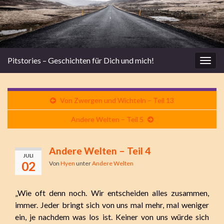
Pitstories – Geschichten für Dich und mich!
Navi
umsc
Von Zwergen und Wichteln – Teil 13
Andere Welten – Teil 5
Andere Welten – Teil 4
JULI
02
Von
Hyen
unter
Andere Welten
„Wie oft denn noch. Wir entscheiden alles zusammen,
immer. Jeder bringt sich von uns mal mehr, mal weniger
ein, je nachdem was los ist. Keiner von uns würde sich