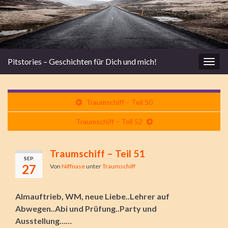
Pitstories – Geschichten für Dich und mich!
Navi
umsc
Traumschiff – Teil 50
Traumschiff – Teil 52
Traumschiff – Teil 51
SEP.
27
Von
Niffnase
unter
Traumschiff
Almauftrieb, WM, neue Liebe..Lehrer auf
Abwegen..Abi und Prüfung..Party und
Ausstellung……