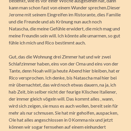
bedenkt, wie es vor einer Woche ausgesehen hat, dann
kann man schon fast von einem Wunder sprechen.Dieser
Jerome mit seinem Eingreifen im Ristorante, dies Familie
und die Freunde und als Krönung nun auch noch
Natascha, die meine Gefühle erwidert, die mich mag und
meine Freundin sein will. Ich könnte alle umarmen, so gut
fühle ich mich und Rico bestimmt auch.
Gut, das die Wohnung drei Zimmer hat und wir zwei
Schlafzimmer haben, eins von der Oma und eins von der
Tante, denn Noah will ja heute Abend hier bleiben, hat er
Rico versprochen. Ich denke, bis Natascha mal hier bei
mir übernachtet, das wird noch etwas dauern, na ja, ich
hab Zeit, bin selber nicht der feurige Klischee Italiener,
der immer gleich vögeln will. Das kommt alles , wann,
wird sich zeigen, sie muss es auch wollen, bereit sein für
mehr als nur schmusen. Sie hat mir geholfen, auspacken,
Ole hat alles angeschlossen in 0 Komma nix und jetzt
können wir sogar fernsehen auf einem einhundert