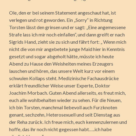
Ole, den er bei seinem Statement angeschaut hat, ist
verlegen und rot geworden. Ein „Sorry“ in Richtung
Torsten lässt den grinsen und er sagt: „Eine angemessene
Strafe lass ich mir noch einfallen“, und dann greift er nach
Sigrids Hand, zieht sie zu sich und fährt fort: „ Wenn mich
nicht die von mir angebetete junge Maid hier in Kenntnis
gesetzt und sogar abgeholt hätte, müsste ich heute
Abend zu Hause den Weisheiten meines Erzeugers
lauschen und hören, das unsere Welt kurz vor einem
schwulen Kollaps steht. Medizinische Fachausdrücke
erklärt freundlicher Weise unser Experte, Doktor
Joachim Morbach. Guten Abend allerseits, es freut mich,
euch alle wohlbehalten wieder zu sehen. Für die Neuen,
ich bin Torsten, manchmal liebevoll auch Furzknoten
genant, sechzehn, Heterosexuell und seit Dienstag aus
der Reha zurück. Ich freue mich, euch kennenzulernen und
hoffe, das ihr noch nicht gegessen habt…..ich habe