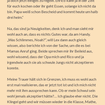
ja doch jetzt einiges zu regeln. Enrico kann ja in der Zeit
für euch kochen oder ihr geht Essen, solange ich nicht da
bin. Papa weiß schon Bescheid und kommt heute um halb
drei heim.“
Na, das sind ja Neuigkeiten, denk ich und man sieht mir
wohl auch an, dass es nichts Gutes war, da am Handy.
„Was Schlimmes, Noah?“, will Lex dann auch gleich
wissen, also berichte ich von der Sache, um die es bei
Mamas Anruf ging. Beide sprechen mir ihr Beileid aus,
wohl wissend, dass der Opa mich und Rico und ja
irgendwie auch sie als schwule Jungs nicht akzeptieren
konnte.
Meine Trauer hält sich in Grenzen, ich muss es wohl auch
erst mal realisieren, das er jetzt tot ist und ich mich nicht
mehr mit ihm aussprechen kann. Ob er mein Schwul sein
wohl jemals akzeptiert hätte?… Ich glaube eher nicht. Die
Klingel geht und wir müssen wieder in die Klasse, Mathe,