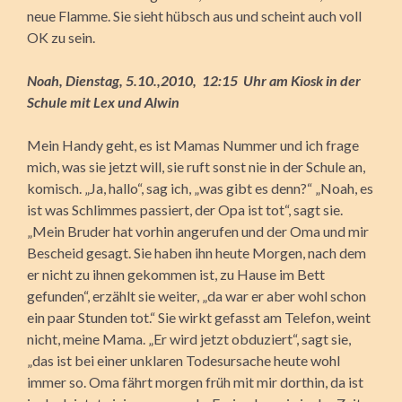
neue Flamme. Sie sieht hübsch aus und scheint auch voll
OK zu sein.
Noah, Dienstag, 5.10.,2010, 12:15 Uhr am Kiosk in der
Schule mit Lex und Alwin
Mein Handy geht, es ist Mamas Nummer und ich frage
mich, was sie jetzt will, sie ruft sonst nie in der Schule an,
komisch. „Ja, hallo“, sag ich, „was gibt es denn?“ „Noah, es
ist was Schlimmes passiert, der Opa ist tot“, sagt sie.
„Mein Bruder hat vorhin angerufen und der Oma und mir
Bescheid gesagt. Sie haben ihn heute Morgen, nach dem
er nicht zu ihnen gekommen ist, zu Hause im Bett
gefunden“, erzählt sie weiter, „da war er aber wohl schon
ein paar Stunden tot.“ Sie wirkt gefasst am Telefon, weint
nicht, meine Mama. „Er wird jetzt obduziert“, sagt sie,
„das ist bei einer unklaren Todesursache heute wohl
immer so. Oma fährt morgen früh mit mir dorthin, da ist