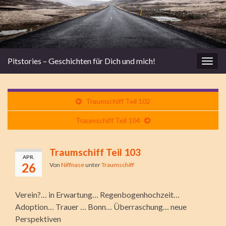
Pitstories – Geschichten für Dich und mich!
Navi
umsc
Traumschiff Teil 102
Traumschiff Teil 104
Traumschiff Teil 103
APR.
26
Von
Niffnase
unter
Traumschiff
Verein?… in Erwartung… Regenbogenhochzeit…
Adoption… Trauer … Bonn… Überraschung… neue
Perspektiven