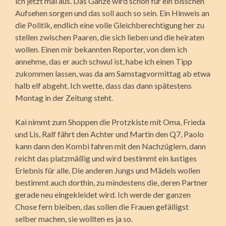
ich jetzt mal aus. Das Ganze wird schon für ein bisschen
Aufsehen sorgen und das soll auch so sein. Ein Hinweis an
die Politik, endlich eine volle Gleichberechtigung her zu
stellen zwischen Paaren, die sich lieben und die heiraten
wollen. Einen mir bekannten Reporter, von dem ich
annehme, das er auch schwul ist, habe ich einen Tipp
zukommen lassen, was da am Samstagvormittag ab etwa
halb elf abgeht. Ich wette, dass das dann spätestens
Montag in der Zeitung steht.
Kai nimmt zum Shoppen die Protzkiste mit Oma, Frieda
und Lis, Ralf fährt den Achter und Martin den Q7, Paolo
kann dann den Kombi fahren mit den Nachzüglern, dann
reicht das platzmäßig und wird bestimmt ein lustiges
Erlebnis für alle. Die anderen Jungs und Mädels wollen
bestimmt auch dorthin, zu mindestens die, deren Partner
gerade neu eingekleidet wird. Ich werde der ganzen
Chose fern bleiben, das sollen die Frauen gefälligst
selber machen, sie wollten es ja so.