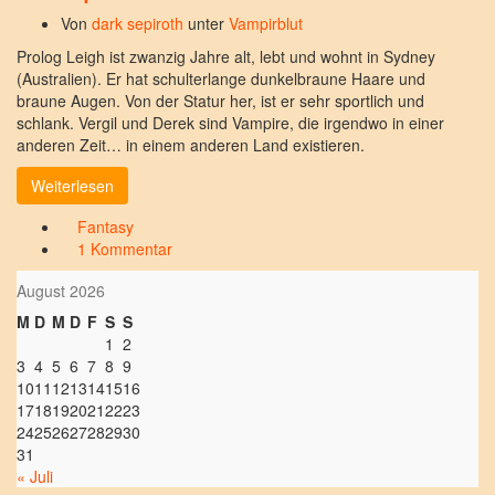
Von
dark sepiroth
unter
Vampirblut
Prolog Leigh ist zwanzig Jahre alt, lebt und wohnt in Sydney
(Australien). Er hat schulterlange dunkelbraune Haare und
braune Augen. Von der Statur her, ist er sehr sportlich und
schlank. Vergil und Derek sind Vampire, die irgendwo in einer
anderen Zeit… in einem anderen Land existieren.
Weiterlesen
Fantasy
1 Kommentar
August 2026
M
D
M
D
F
S
S
1
2
3
4
5
6
7
8
9
10
11
12
13
14
15
16
17
18
19
20
21
22
23
24
25
26
27
28
29
30
31
« Juli