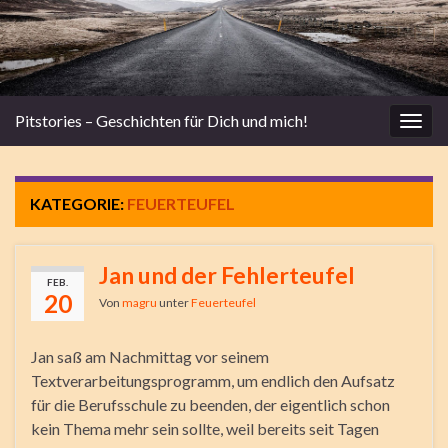
Pitstories – Geschichten für Dich und mich!
Navi
umsc
KATEGORIE:
FEUERTEUFEL
Jan und der Fehlerteufel
FEB.
20
Von
magru
unter
Feuerteufel
Jan saß am Nachmittag vor seinem
Textverarbeitungsprogramm, um endlich den Aufsatz
für die Berufsschule zu beenden, der eigentlich schon
kein Thema mehr sein sollte, weil bereits seit Tagen