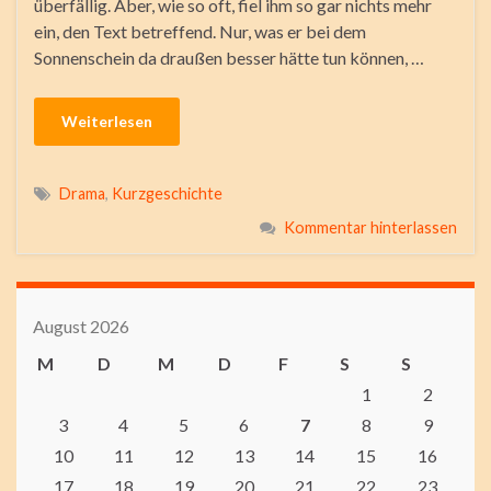
überfällig. Aber, wie so oft, fiel ihm so gar nichts mehr
ein, den Text betreffend. Nur, was er bei dem
Sonnenschein da draußen besser hätte tun können, …
Weiterlesen
Drama
,
Kurzgeschichte
Kommentar hinterlassen
August 2026
M
D
M
D
F
S
S
1
2
3
4
5
6
7
8
9
10
11
12
13
14
15
16
17
18
19
20
21
22
23