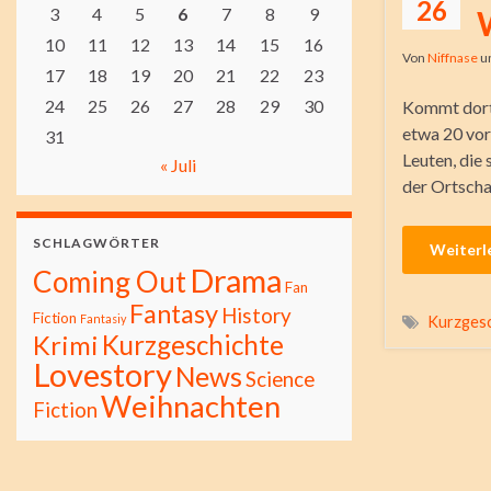
26
3
4
5
6
7
8
9
10
11
12
13
14
15
16
Von
Niffnase
u
17
18
19
20
21
22
23
24
25
26
27
28
29
30
Kommt dort 
etwa 20 vor
31
Leuten, die
« Juli
der Ortscha
SCHLAGWÖRTER
Weiterl
Drama
Coming Out
Fan
Fantasy
History
Fiction
Fantasiy
Kurzgesc
Kurzgeschichte
Krimi
Lovestory
News
Science
Weihnachten
Fiction