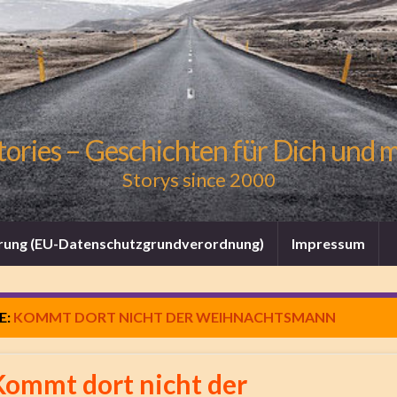
tories – Geschichten für Dich und 
Storys since 2000
rung (EU-Datenschutzgrundverordnung)
Impressum
E:
KOMMT DORT NICHT DER WEIHNACHTSMANN
Kommt dort nicht der