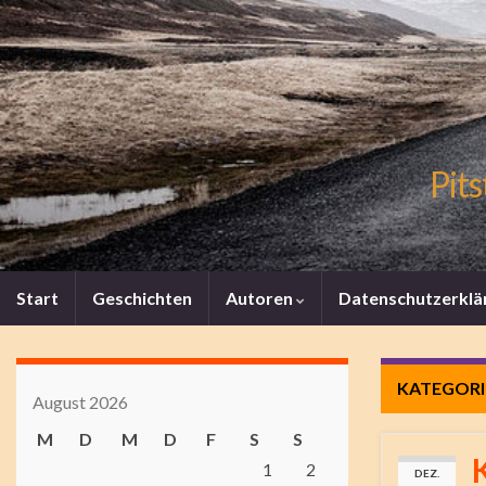
Pits
Start
Geschichten
Autoren
Datenschutzerklä
KATEGORI
August 2026
M
D
M
D
F
S
S
1
2
DEZ.