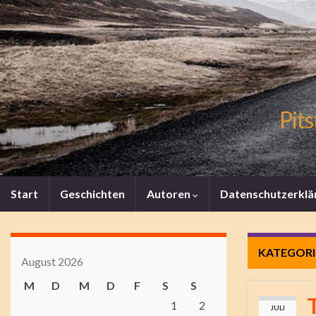
Pits
Start
Geschichten
Autoren
Datenschutzerklä
KATEGORI
August 2026
M
D
M
D
F
S
S
1
2
JULI