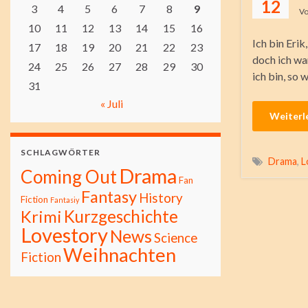
12
3
4
5
6
7
8
9
V
10
11
12
13
14
15
16
Ich bin Erik
17
18
19
20
21
22
23
doch ich wa
24
25
26
27
28
29
30
ich bin, so 
31
« Juli
Weiterl
SCHLAGWÖRTER
Drama
,
L
Drama
Coming Out
Fan
Fantasy
History
Fiction
Fantasiy
Kurzgeschichte
Krimi
Lovestory
News
Science
Weihnachten
Fiction