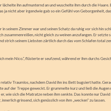
r lächelte ihn aufmunternd an und wuschelte ihm durch die Haare. 
s ja nicht aber irgendwie gab so ein Gefühl von Geborgenheit, das 
r in seinem Zimmer war und seinen Schatz da ruhig vor sich hin schl
ch zusammenreißen, nicht gleich zu weinen anzufangen. Er setzte s
nd strich seinem Liebsten zärtlich durch das vom Schlafen total ze
ich mein Nico.“, flüsterte er seufzend, während er ihm durchs Gesich
 relativ Traumlos, nachdem David ihn ins Bett bugsiert hatte. Ger
tte auf der Treppe geweckt. Er grummelte kurz und ließ die Augen n
 er, wie sich die Matratze neben ihm senkte. Das konnte nur David 
, innerlich grinsend, sich genüsslich von ihm „wecken“ zu lassen.