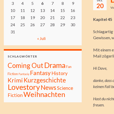
DEZ.
3
4
5
6
7
8
9
20
V
10
11
12
13
14
15
16
17
18
19
20
21
22
23
Kapitel 45
24
25
26
27
28
29
30
Schlagartig
31
Gewissen, we
« Juli
Mit einem e
Mail zögerli
SCHLAGWÖRTER
Drama
Coming Out
Fan
Hi Dave,
Fantasy
History
Fiction
Fantasiy
Kurzgeschichte
Krimi
danke, dass 
Lovestory
News
keinen Fall b
Science
Weihnachten
Fiction
Hast du nich
freuen.