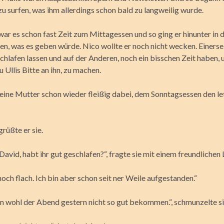
zu surfen, was ihm allerdings schon bald zu langweilig wurde.
ar es schon fast Zeit zum Mittagessen und so ging er hinunter in 
en, was es geben würde. Nico wollte er noch nicht wecken. Einersei
schlafen lassen und auf der Anderen, noch ein bisschen Zeit haben, 
Ullis Bitte an ihn, zu machen.
eine Mutter schon wieder fleißig dabei, dem Sonntagsessen den let
grüßte er sie.
David, habt ihr gut geschlafen?“, fragte sie mit einem freundlichen 
noch flach. Ich bin aber schon seit ner Weile aufgestanden.“
hm wohl der Abend gestern nicht so gut bekommen.“, schmunzelte si