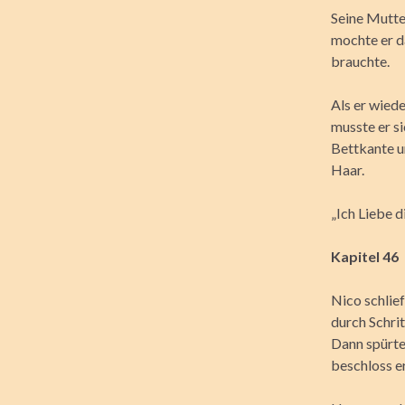
Seine Mutte
mochte er da
brauchte.
Als er wiede
musste er si
Bettkante u
Haar.
„Ich Liebe d
Kapitel 46
Nico schlief
durch Schri
Dann spürte
beschloss er