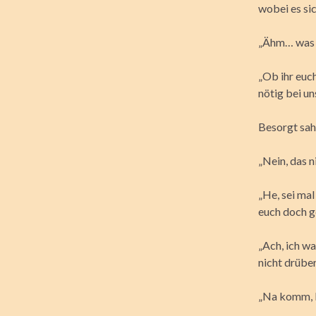
wobei es sic
„Ähm… was h
„Ob ihr euch
nötig bei uns
Besorgt sah 
„Nein, das n
„He, sei mal
euch doch g
„Ach, ich wa
nicht drüber
„Na komm, K