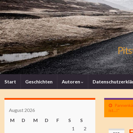
Pits
Start
Geschichten
Autoren
Datenschutzerklä
Pannenkäfe
August 2026
ist…!“
M
D
M
D
F
S
S
1
2
E