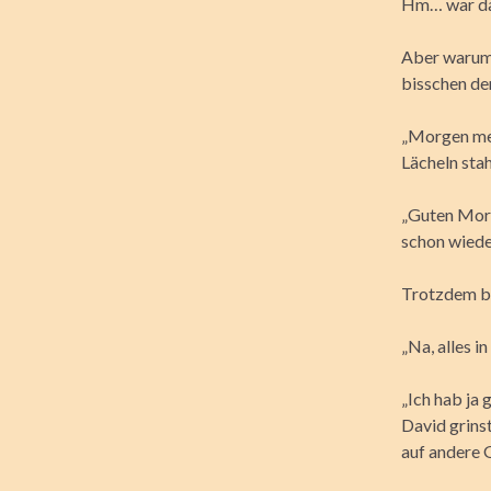
Hm… war das
Aber warum 
bisschen de
„Morgen mein
Lächeln stah
„Guten Morg
schon wiede
Trotzdem be
„Na, alles i
„Ich hab ja 
David grins
auf andere 