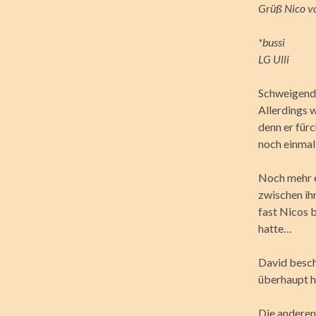
Grüß Nico vo
*bussi
LG Ulli
Schweigend l
Allerdings 
denn er für
noch einmal
Noch mehr e
zwischen ih
fast Nicos b
hatte…
David besch
überhaupt h
Die anderen