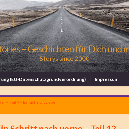
tories – Geschichten für Dich und 
Storys since 2000
rung (EU-Datenschutzgrundverordnung)
Impressum
r – Teil 4 – Einfach nur „Liebe
in Schritt nach vorne – Teil 12