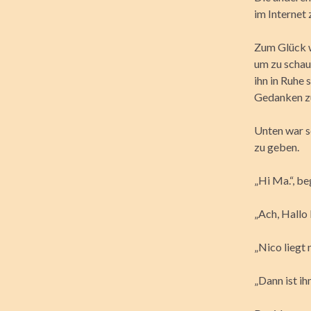
im Internet 
Zum Glück w
um zu schau
ihn in Ruhe 
Gedanken zu 
Unten war s
zu geben.
„Hi Ma.“, be
„Ach, Hallo 
„Nico liegt 
„Dann ist i