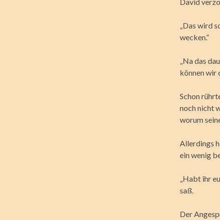
David verzo
„Das wird sc
wecken.“
„Na das dau
können wir 
Schon rührte
noch nicht 
worum seine
Allerdings h
ein wenig be
„Habt ihr eu
saß.
Der Angespr