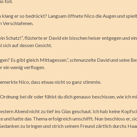
 toll.
klang er so bedrückt? Langsam öffnete Nico die Augen und spielt
n Verschlafenen.
 Schatz!“, flüsterte er David ein bisschen heiser entgegen und ein
l sich auf dessen Gesicht.
en? Es gibt gleich Mittagessen.“, schmunzelte David und seine Be
r ein wenig verflogen.
merkte Nico, dass etwas nicht so ganz stimmte.
n Ordnung bei dir oder fühlst du dich genauso beschissen, wie ich m
gestern Abend nicht zu tief ins Glas geschaut. Ich hab keine Kopf
te und hatte das Thema erfolgreich umschifft. Nun beschloss er, si
Gedanken zu bringen und strich seinem Freund zärtlich durchs Haar