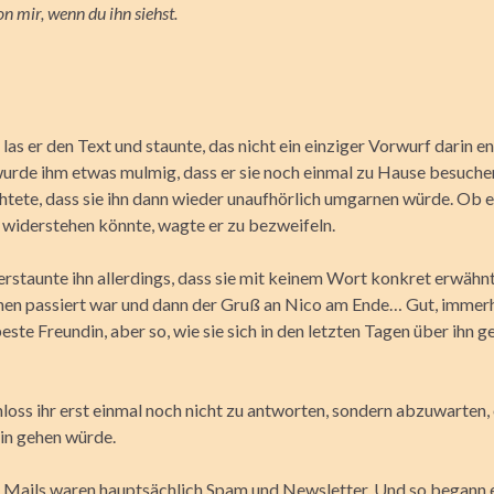
n mir, wenn du ihn siehst.
as er den Text und staunte, das nicht ein einziger Vorwurf darin en
wurde ihm etwas mulmig, dass er sie noch einmal zu Hause besuchen
chtete, dass sie ihn dann wieder unaufhörlich umgarnen würde. Ob 
 widerstehen könnte, wagte er zu bezweifeln.
rstaunte ihn allerdings, dass sie mit keinem Wort konkret erwähnt
nen passiert war und dann der Gruß an Nico am Ende… Gut, immerh
este Freundin, aber so, wie sie sich in den letzten Tagen über ihn 
loss ihr erst einmal noch nicht zu antworten, sondern abzuwarten,
in gehen würde.
 Mails waren hauptsächlich Spam und Newsletter. Und so begann e