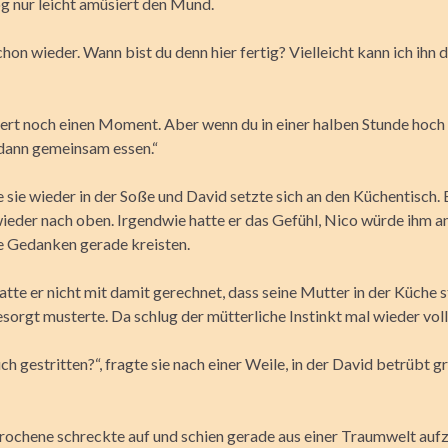
g nur leicht amüsiert den Mund.
hon wieder. Wann bist du denn hier fertig? Vielleicht kann ich ihn d
ert noch einen Moment. Aber wenn du in einer halben Stunde hoch 
dann gemeinsam essen.“
 sie wieder in der Soße und David setzte sich an den Küchentisch. 
wieder nach oben. Irgendwie hatte er das Gefühl, Nico würde ihm a
 Gedanken gerade kreisten.
atte er nicht mit damit gerechnet, dass seine Mutter in der Küche 
sorgt musterte. Da schlug der mütterliche Instinkt mal wieder voll
ch gestritten?“, fragte sie nach einer Weile, in der David betrübt 
ochene schreckte auf und schien gerade aus einer Traumwelt auf