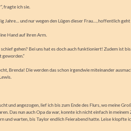
, fragte ich sie.
g Jahre… und nur wegen den Lügen dieser Frau…, hoffentlich geht a
eine Hand auf ihren Arm.
 schief gehen? Bei uns hat es doch auch funktioniert! Zudem ist bis
t geworden.“
echt, Brenda! Die werden das schon irgendwie miteinander ausma
Lewis.
scht und angezogen, lief ich bis zum Ende des Flurs, wo meine Groß
ren. Das nun auch Opa da war, konnte ich nicht einfach in meine
n und warten, bis Taylor endlich Feierabend hatte. Leise klopfte ic