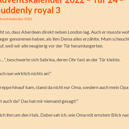
uddenly royal 3
dventskalender 2022
icht so, dass Aberdeen direkt neben London lag. Auch er musste wo
ieger genommen haben, als ihm Dema alles erzählte. Mum scheucht
f, weil wir alle neugierig vor der Tür herumlungerten.
“, beschwerte sich Sabrina, deren Ohr fast an der Tür klebte.
ch nun wirklich nichts an!“
 Treppe hinauf kam, stand da nicht nur Oma, sondern auch mein Opa
st auch da? Das hat mir niemand gesagt!“
 ich ihm um den Hals. Dabei sah ich, wie Oma mit ernstem Blick na