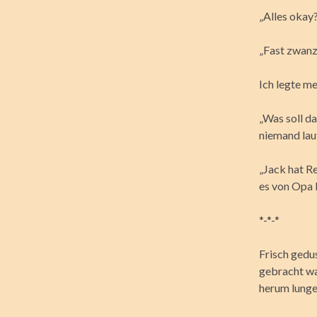
„Alles okay?“
„Fast zwanzi
Ich legte m
„Was soll da
niemand lau
„Jack hat R
es von Opa 
*-*-*
Frisch gedu
gebracht wa
herum lunger