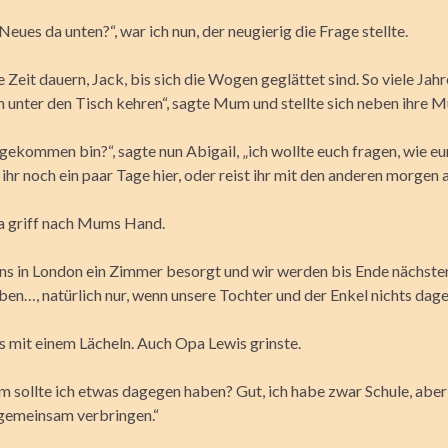
eues da unten?“, war ich nun, der neugierig die Frage stellte.
e Zeit dauern, Jack, bis sich die Wogen geglättet sind. So viele Ja
h unter den Tisch kehren“, sagte Mum und stellte sich neben ihre M
gekommen bin?“, sagte nun Abigail, „ich wollte euch fragen, wie eu
 ihr noch ein paar Tage hier, oder reist ihr mit den anderen morgen 
 griff nach Mums Hand.
uns in London ein Zimmer besorgt und wir werden bis Ende nächste
ben…, natürlich nur, wenn unsere Tochter und der Enkel nichts dag
as mit einem Lächeln. Auch Opa Lewis grinste.
 sollte ich etwas dagegen haben? Gut, ich habe zwar Schule, abe
gemeinsam verbringen.“