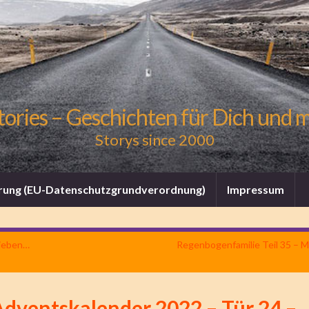
tories – Geschichten für Dich und 
Storys since 2000
rung (EU-Datenschutzgrundverordnung)
Impressum
Lieben…
Regenbogenfamilie Teil 35 – 
Adventskalender 2022 – Tür 24 –