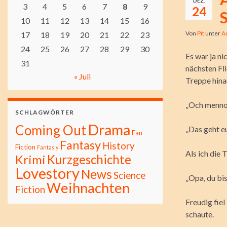
DEZ.
3
4
5
6
7
8
9
24
S
10
11
12
13
14
15
16
Von
Pit
unter
A
17
18
19
20
21
22
23
24
25
26
27
28
29
30
Es war ja n
31
nächsten Fl
« Juli
Treppe hinau
„Och menno…
SCHLAGWÖRTER
Drama
Coming Out
„Das geht eu
Fan
Fantasy
History
Fiction
Fantasiy
Als ich die
Kurzgeschichte
Krimi
Lovestory
News
Science
„Opa, du bi
Weihnachten
Fiction
Freudig fiel
schaute.