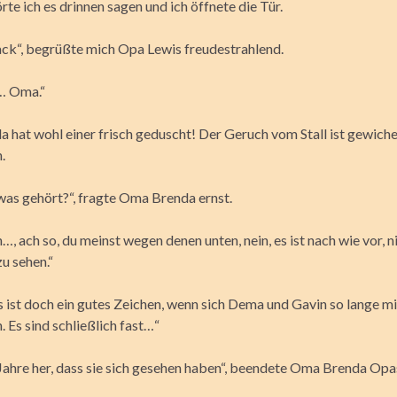
örte ich es drinnen sagen und ich öffnete die Tür.
Jack“, begrüßte mich Opa Lewis freudestrahlend.
… Oma.“
hat wohl einer frisch geduscht! Der Geruch vom Stall ist gewichen
.
was gehört?“, fragte Oma Brenda ernst.
h…, ach so, du meinst wegen denen unten, nein, es ist nach wie vor, n
u sehen.“
s ist doch ein gutes Zeichen, wenn sich Dema und Gavin so lange 
 Es sind schließlich fast…“
ahre her, dass sie sich gesehen haben“, beendete Oma Brenda Opas