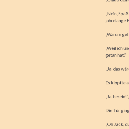
„Nein, Spaß
jahrelange 
„Warum gef
„Weil ich u
getan hat.“
„Ja, das wär
Es klopfte a
„Ja, herein!“
Die Tür gin
„Oh Jack, du