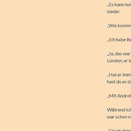
„Es kann nu
nieder.
„Wie kommt 
„Ich habe i
„Ja, das wa
London, er t
„Hat er imm
hast du es d
„Mit Androh
Während ich
war schon e
„Glaub deine