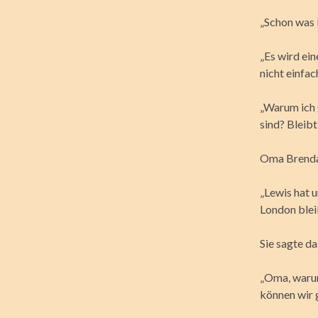
„Schon was N
„Es wird ein
nicht einfac
„Warum ich 
sind? Bleibt
Oma Brenda
„Lewis hat 
London blei
Sie sagte d
„Oma, warum
können wir 