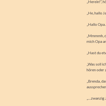
„Herein!“, h
„He, hallo 
„Hallo Opa
„Mmmmh, da 
mich Opa an
„Hast du et
„Was soll ic
hören oder z
„Brenda, da
aussprechen.
„…zwanzig J