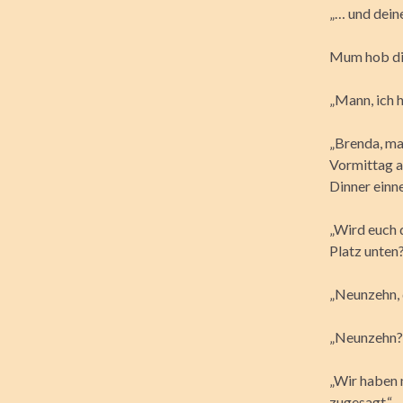
„… und dein
Mum hob die
„Mann, ich 
„Brenda, ma
Vormittag a
Dinner ein
„Wird euch d
Platz unten?
„Neunzehn, d
„Neunzehn?“,
„Wir haben 
zugesagt.“