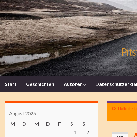
Pits
Start
Geschichten
Autoren
Datenschutzerklä
Hallo ihr 
August 2026
M
D
M
D
F
S
S
1
2