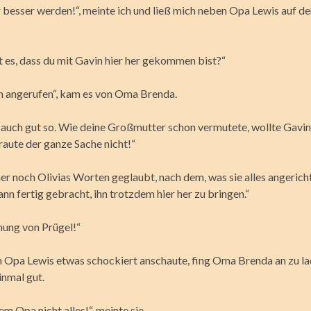
r besser werden!“, meinte ich und ließ mich neben Opa Lewis auf d
es, dass du mit Gavin hier her gekommen bist?“
hn angerufen“, kam es von Oma Brenda.
r auch gut so. Wie deine Großmutter schon vermutete, wollte Gavin
raute der ganze Sache nicht!“
er noch Olivias Worten geglaubt, nach dem, was sie alles angerich
ann fertig gebracht, ihn trotzdem hier her zu bringen.“
ung von Prügel!“
 Opa Lewis etwas schockiert anschaute, fing Oma Brenda an zu la
inmal gut.
m Opa nicht alles!“, meinte sie.