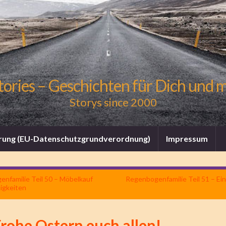
tories – Geschichten für Dich und 
Storys since 2000
rung (EU-Datenschutzgrundverordnung)
Impressum
nfamilie Teil 50 – Möbelkauf
Regenbogenfamilie Teil 51 – Ei
tigkeiten
rohe Ostern euch allen!