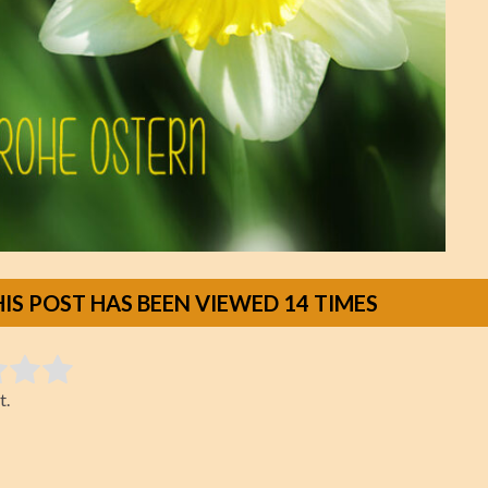
HIS POST HAS BEEN VIEWED
14
TIMES
tem:
t.
ting