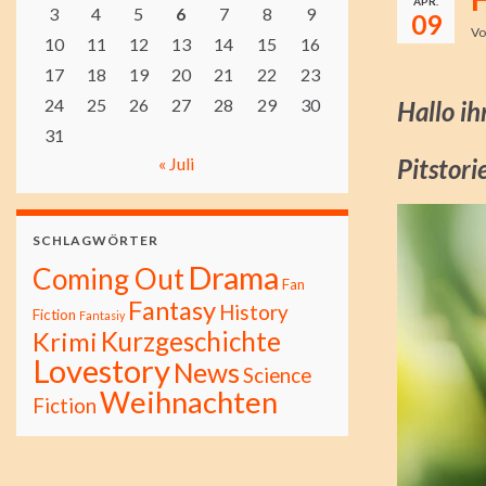
APR.
3
4
5
6
7
8
9
09
V
10
11
12
13
14
15
16
17
18
19
20
21
22
23
24
25
26
27
28
29
30
Hallo ih
31
« Juli
Pitstori
SCHLAGWÖRTER
Drama
Coming Out
Fan
Fantasy
History
Fiction
Fantasiy
Kurzgeschichte
Krimi
Lovestory
News
Science
Weihnachten
Fiction