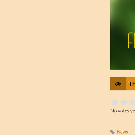
T
Rate this i
No votes ye
Submit Ra
News