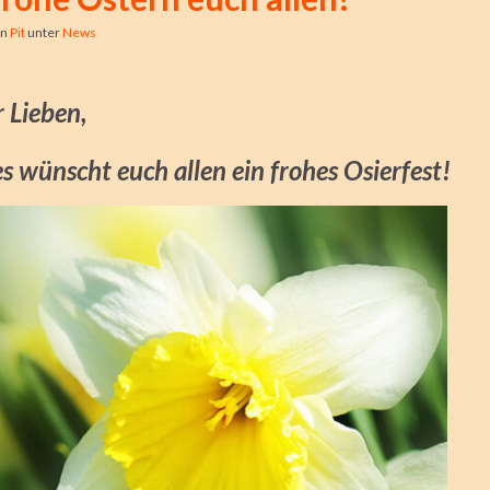
on
Pit
unter
News
r Lieben,
es wünscht euch allen ein frohes Osierfest!