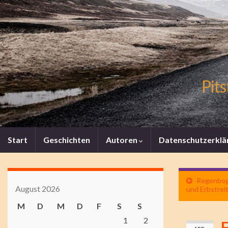
Pits
Start
Geschichten
Autoren
Datenschutzerklä
Regenboge
August 2026
und Erbstrei
M
D
M
D
F
S
S
1
2
F