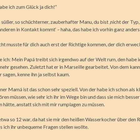
abe ich zum Glück ja dich!“
 süßer, so schüchterner, zauberhafter Manu, du bist ‚nicht der Typ
anderen in Kontakt kommt‘ – haha, das habe ich vorhin ganz anders
cht musste für dich auch erst der Richtige kommen, der dich erwec
e ich: Mein Papá treibt sich irgendwo auf der Welt rum, den habe 
mehr gesehen. Zuletzt hat er in Marseille gearbeitet. Von dem kann 
r sagen, kenne ihn ja selbst kaum.
er Mamá ist das schon sehr speziell. Von der habe ich schon als k
ören müssen, wie sehr ich ihr im Wege bin und dass sie mich besser
hätte, anstatt sich mit mir rumplagen zu müssen.
 etwa so 12 war, da hat sie mir den heißen Wasserkocher über den 
s ich ihr unbequeme Fragen stellen wollte.