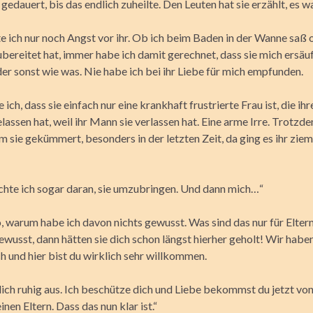
 gedauert, bis das endlich zuheilte. Den Leuten hat sie erzählt, es wa
e ich nur noch Angst vor ihr. Ob ich beim Baden in der Wanne saß o
bereitet hat, immer habe ich damit gerechnet, dass sie mich ersäu
der sonst wie was. Nie habe ich bei ihr Liebe für mich empfunden.
ich, dass sie einfach nur eine krankhaft frustrierte Frau ist, die i
lassen hat, weil ihr Mann sie verlassen hat. Eine arme Irre. Trotzd
 sie gekümmert, besonders in der letzten Zeit, da ging es ihr ziem
chte ich sogar daran, sie umzubringen. Und dann mich…“
, warum habe ich davon nichts gewusst. Was sind das nur für Elter
ewusst, dann hätten sie dich schon längst hierher geholt! Wir habe
ch und hier bist du wirklich sehr willkommen.
ich ruhig aus. Ich beschütze dich und Liebe bekommst du jetzt von
nen Eltern. Dass das nun klar ist.“