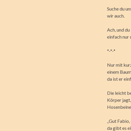
Suche du un
wir auch.
Ach, und du 
einfach nur
*-*-*
Nur mit kur
einem Baums
da ist er ei
Die leicht 
Körper jagt
Hosenbeine h
„Gut Fabio, 
da gibt es 