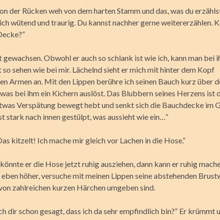
hon der Rücken weh von dem harten Stamm und das, was du erzähls
ich wütend und traurig. Du kannst nachher gerne weitererzählen.
 Decke?“
t gewachsen. Obwohl er auch so schlank ist wie ich, kann man bei 
 so sehen wie bei mir. Lächelnd sieht er mich mit hinter dem Kopf
en Armen an. Mit den Lippen berühre ich seinen Bauch kurz über 
was bei ihm ein Kichern auslöst. Das Blubbern seines Herzens ist d
etwas Verspätung bewegt hebt und senkt sich die Bauchdecke im G
t stark nach innen gestülpt, was aussieht wie ein…“
as kitzelt! Ich mache mir gleich vor Lachen in die Hose.“
 könnte er die Hose jetzt ruhig ausziehen, dann kann er ruhig mach
 eben höher, versuche mit meinen Lippen seine abstehenden Brust
e von zahlreichen kurzen Härchen umgeben sind.
ch dir schon gesagt, dass ich da sehr empfindlich bin?“ Er krümmt 