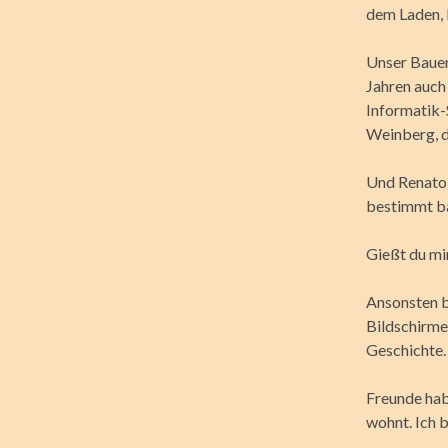
dem Laden, 
Unser Bauern
Jahren auch
Informatik-
Weinberg, d
Und Renato, 
bestimmt ba
Gießt du mi
Ansonsten bi
Bildschirme
Geschichte.
Freunde habe
wohnt. Ich b