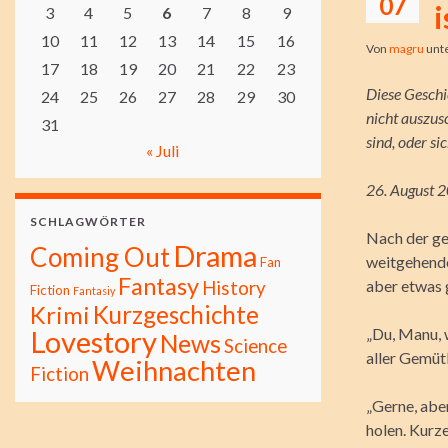
07
i
3
4
5
6
7
8
9
10
11
12
13
14
15
16
Von
magru
unt
17
18
19
20
21
22
23
Diese Geschi
24
25
26
27
28
29
30
nicht auszusc
31
sind, oder s
« Juli
26. August 2
SCHLAGWÖRTER
Nach der ge
Drama
Coming Out
weitgehende
Fan
Fantasy
History
aber etwas 
Fiction
Fantasiy
Kurzgeschichte
Krimi
Lovestory
„Du, Manu, w
News
Science
aller Gemütl
Weihnachten
Fiction
„Gerne, abe
holen. Kurze