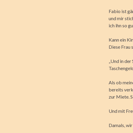
Fabio ist gä
und mir stic
ich ihn so g
Kann ein Ki
Diese Frau 
„Und in der 
Taschengeld
Als ob mein
bereits ver
zur Miete. 
Und mit Freu
Damals, wir