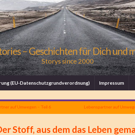
tories – Geschichten für Dich und 
Storys since 2000
rung (EU-Datenschutzgrundverordnung)
Impressum
tner auf Umwegen – Teil 6
Lebenspartner auf Umwege
Der Stoff, aus dem das Leben gem