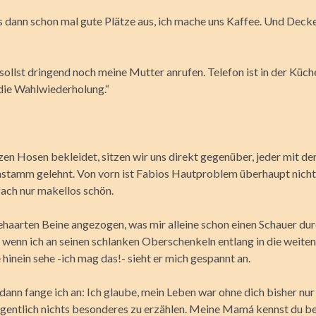
s dann schon mal gute Plätze aus, ich mache uns Kaffee. Und Dec
sollst dringend noch meine Mutter anrufen. Telefon ist in der Küc
 die Wahlwiederholung.“
zen Hosen bekleidet, sitzen wir uns direkt gegenüber, jeder mit d
tamm gelehnt. Von vorn ist Fabios Hautproblem überhaupt nicht 
nfach nur makellos schön.
behaarten Beine angezogen, was mir alleine schon einen Schauer du
, wenn ich an seinen schlanken Oberschenkeln entlang in die weiten
inein sehe -ich mag das!- sieht er mich gespannt an.
dann fange ich an: Ich glaube, mein Leben war ohne dich bisher nur
eigentlich nichts besonderes zu erzählen. Meine Mamá kennst du be