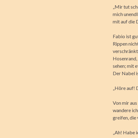
„Mir tut sc
mich unendl
mit auf die
Fabio ist gu
Rippen nicht
verschränkt
Hosenrand, 
sehen; mit 
Der Nabel is
„Höre auf! D
Von mir aus
wandere ich
greifen, di
„Ah! Habe i