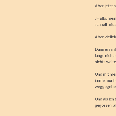
Aber jetzt h
„Hallo, mein
schnell mit 
Aber viellei
Dann erzähl
lange nicht 
nichts weite
Und mit mein
immer nur h
weggegeben 
Und als ich
gegossen, al