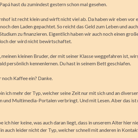
Papá hast du zumindest gestern schon mal gesehen.
hof ist recht klein und wirft nicht viel ab. Da haben wir eben vor 
 noch den Laden gepachtet. So reicht das Geld zum Leben und auch
Studium zu finanzieren. Eigentlich haben wir auch noch einen groß
och der wird nicht bewirtschaftet.
meinen kleinen Bruder, der mit seiner Klasse weggefahren ist, wir
ld persönlich kennenlernen. Du hast in seinem Bett geschlafen.
r noch Kaffee ein? Danke.
n ich mehr der Typ, welcher seine Zeit nur mit sich und an diverse
n und Multimedia-Portalen verbringt. Und mit Lesen. Aber das ist
 ich hier keine, was auch daran liegt, dass in unserem Alter hier n
in auch leider nicht der Typ, welcher schnell mit anderen in Konta