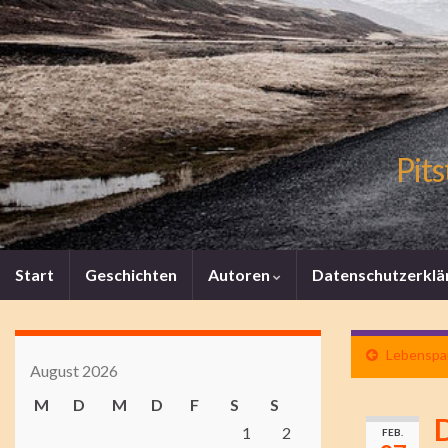
Pits
Start
Geschichten
Autoren
Datenschutzerklä
Lebenspar
August 2026
M
D
M
D
F
S
S
1
2
FEB.