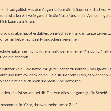
nzlich aufgelöst. Aus den Augen kullern die Tränen, er zittert vor 
ht ein starker Schweißgeruch in die Nase. Uns in den Armen liegen
ut ich kann zu trösten.
nd sowas überhaupt erdulden, ohne Schaden für das ganze Leben 
sollte mir lieber nicht im Mondschein begegnen…
Schule haben sie mich oft gehänselt wegen meiner Kleidung. Nie ha
 wie die anderen.
e Mutter kein Geld hätte, mir gute Sachen zu kaufen – das ganze La
kauft und lebt von dem vielen Geld. In unserem Haus, da wohnen wi
So hat sie mich auch noch um mein Erbe betrogen!
nden, das ist so wie bei dir. Das war alles nur ganz große Scheiße,
 zusammen im Chor, das war meine beste Zeit.“