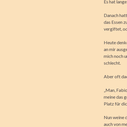
Es hat lange
Danach hatt
das Essen zu
vergiftet, o
Heute denke 
an mir ausge
mich noch um
schlecht.
Aber oft da
„Man, Fabio
meine das g
Platz für di
Nun weine d
auch von mei