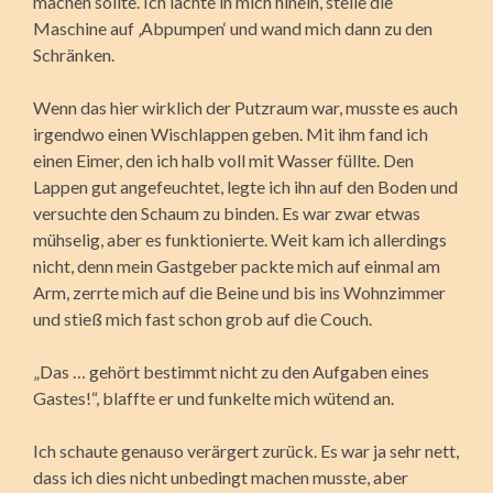
machen sollte. Ich lachte in mich hinein, stelle die
Maschine auf ‚Abpumpen‘ und wand mich dann zu den
Schränken.
Wenn das hier wirklich der Putzraum war, musste es auch
irgendwo einen Wischlappen geben. Mit ihm fand ich
einen Eimer, den ich halb voll mit Wasser füllte. Den
Lappen gut angefeuchtet, legte ich ihn auf den Boden und
versuchte den Schaum zu binden. Es war zwar etwas
mühselig, aber es funktionierte. Weit kam ich allerdings
nicht, denn mein Gastgeber packte mich auf einmal am
Arm, zerrte mich auf die Beine und bis ins Wohnzimmer
und stieß mich fast schon grob auf die Couch.
„Das … gehört bestimmt nicht zu den Aufgaben eines
Gastes!“, blaffte er und funkelte mich wütend an.
Ich schaute genauso verärgert zurück. Es war ja sehr nett,
dass ich dies nicht unbedingt machen musste, aber