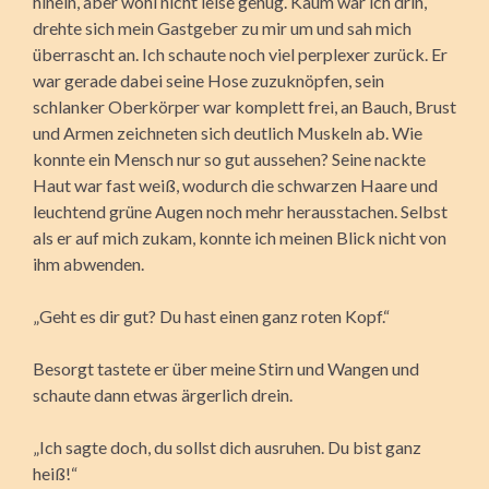
hinein, aber wohl nicht leise genug. Kaum war ich drin,
drehte sich mein Gastgeber zu mir um und sah mich
überrascht an. Ich schaute noch viel perplexer zurück. Er
war gerade dabei seine Hose zuzuknöpfen, sein
schlanker Oberkörper war komplett frei, an Bauch, Brust
und Armen zeichneten sich deutlich Muskeln ab. Wie
konnte ein Mensch nur so gut aussehen? Seine nackte
Haut war fast weiß, wodurch die schwarzen Haare und
leuchtend grüne Augen noch mehr herausstachen. Selbst
als er auf mich zukam, konnte ich meinen Blick nicht von
ihm abwenden.
„Geht es dir gut? Du hast einen ganz roten Kopf.“
Besorgt tastete er über meine Stirn und Wangen und
schaute dann etwas ärgerlich drein.
„Ich sagte doch, du sollst dich ausruhen. Du bist ganz
heiß!“