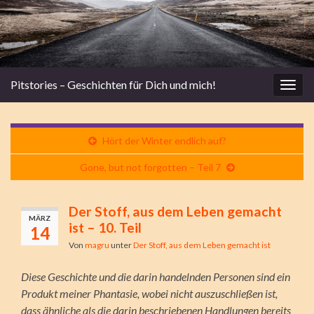
Pitstories – Geschichten für Dich und mich!
Navi
umsc
Hört der Winter endlich auf?
Gone, but not forgotten – Teil 7
Der Stoff, aus dem Leben gemacht
MÄRZ
ist – 10. Teil
14
Von
magru
unter
Der Stoff, aus dem Leben gemacht ist
Diese Geschichte und die darin handelnden Personen sind ein
Produkt meiner Phantasie, wobei nicht auszuschließen ist,
dass ähnliche als die darin beschriebenen Handlungen bereits