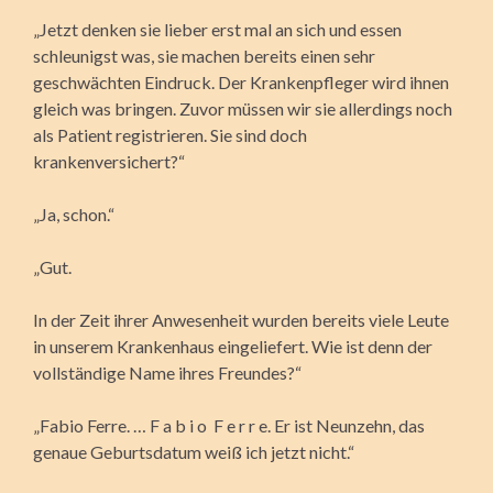
„Jetzt denken sie lieber erst mal an sich und essen
schleunigst was, sie machen bereits einen sehr
geschwächten Eindruck. Der Krankenpfleger wird ihnen
gleich was bringen. Zuvor müssen wir sie allerdings noch
als Patient registrieren. Sie sind doch
krankenversichert?“
„Ja, schon.“
„Gut.
In der Zeit ihrer Anwesenheit wurden bereits viele Leute
in unserem Krankenhaus eingeliefert. Wie ist denn der
vollständige Name ihres Freundes?“
„Fabio Ferre. … F a b i o F e r r e. Er ist Neunzehn, das
genaue Geburtsdatum weiß ich jetzt nicht.“