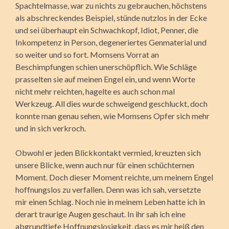
Spachtelmasse, war zu nichts zu gebrauchen, höchstens
als abschreckendes Beispiel, stünde nutzlos in der Ecke
und sei überhaupt ein Schwachkopf, Idiot, Penner, die
Inkompetenz in Person, degeneriertes Genmaterial und
so weiter und so fort. Momsens Vorrat an
Beschimpfungen schien unerschöpflich. Wie Schläge
prasselten sie auf meinen Engel ein, und wenn Worte
nicht mehr reichten, hagelte es auch schon mal
Werkzeug. All dies wurde schweigend geschluckt, doch
konnte man genau sehen, wie Momsens Opfer sich mehr
und in sich verkroch.
Obwohl er jeden Blickkontakt vermied, kreuzten sich
unsere Blicke, wenn auch nur für einen schüchternen
Moment. Doch dieser Moment reichte, um meinem Engel
hoffnungslos zu verfallen. Denn was ich sah, versetzte
mir einen Schlag. Noch nie in meinem Leben hatte ich in
derart traurige Augen geschaut. In ihr sah ich eine
abgrundtiefe Hoffnungslosigkeit, dass es mir heiß den