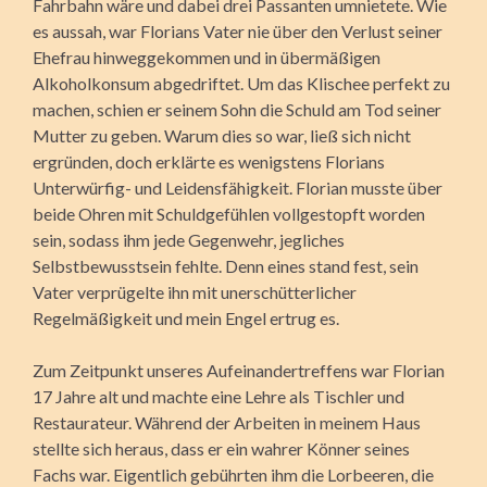
Fahrbahn wäre und dabei drei Passanten umnietete. Wie
es aussah, war Florians Vater nie über den Verlust seiner
Ehefrau hinweggekommen und in übermäßigen
Alkoholkonsum abgedriftet. Um das Klischee perfekt zu
machen, schien er seinem Sohn die Schuld am Tod seiner
Mutter zu geben. Warum dies so war, ließ sich nicht
ergründen, doch erklärte es wenigstens Florians
Unterwürfig- und Leidensfähigkeit. Florian musste über
beide Ohren mit Schuldgefühlen vollgestopft worden
sein, sodass ihm jede Gegenwehr, jegliches
Selbstbewusstsein fehlte. Denn eines stand fest, sein
Vater verprügelte ihn mit unerschütterlicher
Regelmäßigkeit und mein Engel ertrug es.
Zum Zeitpunkt unseres Aufeinandertreffens war Florian
17 Jahre alt und machte eine Lehre als Tischler und
Restaurateur. Während der Arbeiten in meinem Haus
stellte sich heraus, dass er ein wahrer Könner seines
Fachs war. Eigentlich gebührten ihm die Lorbeeren, die