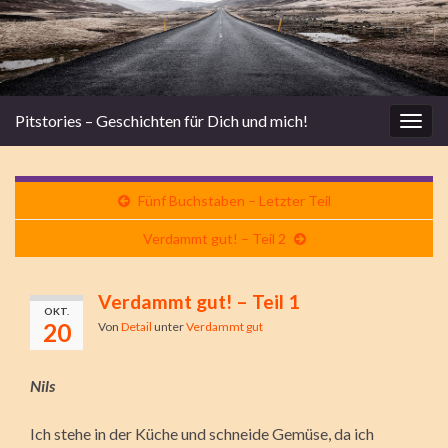
Pitstories – Geschichten für Dich und mich!
Navi
umsc
Fünf Buchstaben – Letzter Teil
Verdammt gut! – Teil 2
Verdammt gut! – Teil 1
OKT.
20
Von
Detail
unter
Verdammt gut
Nils
Ich stehe in der Küche und schneide Gemüse, da ich