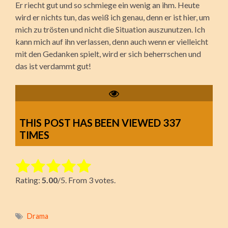
Er riecht gut und so schmiege ein wenig an ihm. Heute
wird er nichts tun, das weiß ich genau, denn er ist hier, um
mich zu trösten und nicht die Situation auszunutzen. Ich
kann mich auf ihn verlassen, denn auch wenn er vielleicht
mit den Gedanken spielt, wird er sich beherrschen und
das ist verdammt gut!
THIS POST HAS BEEN VIEWED
337
TIMES
Rate this item:
Rating:
5.00
/5. From 3 votes.
Submit Rating
Drama