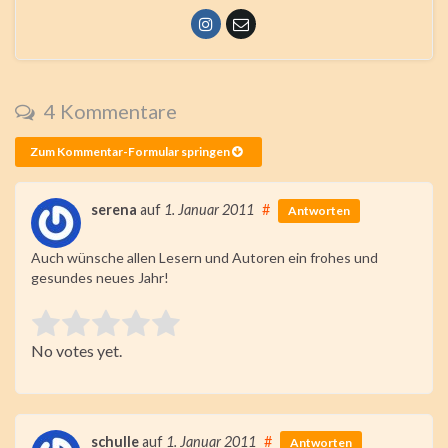
4 Kommentare
Zum Kommentar-Formular springen
serena
auf
1. Januar 2011
#
Antworten
Auch wünsche allen Lesern und Autoren ein frohes und
gesundes neues Jahr!
Rate this item:
No votes yet.
Submit Rating
schulle
auf
1. Januar 2011
#
Antworten