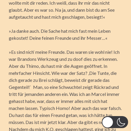
wollte mit dir reden. Ich weiß, dass ihr mir das nicht
glaubt. Aber es war so. Na ja, und dann bist du am See
aufgetaucht und hast mich geschlagen, besiegt!«
»Ja danke auch. Die Sache hat mich fast mein Leben
gekostet! Deine feinen Freunde und ihr Messer…«
»Es sind nich‘ meine Freunde. Das waren sie wohl nie! Ich
war Brandons Werkzeug und zu doof dies zu erkennen.
Aber du Thimo, du hast mir die Augen geöffnet. In
mehrfacher Hinsicht. Wie war der Satz? ,Die Tunte, die
dich gerade zu Brei schlägt, beweist dir gerade das
Gegenteil!` Man, so eine Schwuchtel zeigt Rückrad und
tritt für jemanden anderen ein. Was ich an Marcel immer
gehasst habe, war, dass er immer alles mit sich hat
machen lassen. Typisch Homo! Aber auch das war falsch.
Du hast das für einen Freund getan, was ich hätte tun
müssen. Das ist mir jetzt klar. Aber da gibt es noch mehr.
Nachdem du mich K.O. geschlagen hattest, ging ich zu