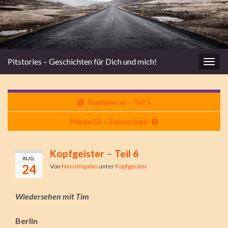
Pitstories – Geschichten für Dich und mich!
Navi
umsc
Kopfgeister – Teil 5
Margie 52 – Zwangslage
Kopfgeister – Teil 6
AUG.
24
Von
Nero Impalas
unter
Kopfgeister
Wiedersehen mit Tim
Berlin