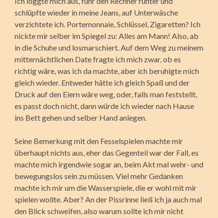
Ich loggte mich aus, fuhr den Rechner runter und
schlüpfte wieder in meine Jeans, auf Unterwäsche
verzichtete ich. Portemonnaie, Schlüssel, Zigaretten? Ich
nickte mir selber im Spiegel zu: Alles am Mann! Also, ab
in die Schuhe und losmarschiert. Auf dem Weg zu meinem
mitternächtlichen Date fragte ich mich zwar, ob es
richtig wäre, was ich da machte, aber ich beruhigte mich
gleich wieder. Entweder hätte ich gleich Spaß und der
Druck auf den Eiern wäre weg, oder, falls man feststellt,
es passt doch nicht, dann würde ich wieder nach Hause
ins Bett gehen und selber Hand anlegen.
Seine Bemerkung mit den Fesselspielen machte mir
überhaupt nichts aus, eher das Gegenteil war der Fall, es
machte mich irgendwie sogar an, beim Akt mal wehr- und
bewegungslos sein zu müssen. Viel mehr Gedanken
machte ich mir um die Wasserspiele, die er wohl mit mir
spielen wollte. Aber? An der Pissrinne ließ ich ja auch mal
den Blick schweifen, also warum sollte ich mir nicht