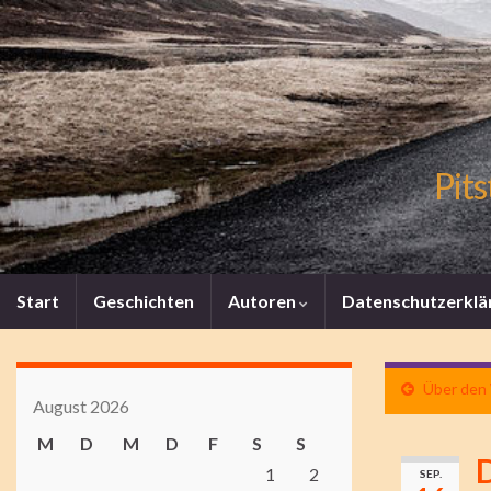
Pits
Start
Geschichten
Autoren
Datenschutzerklä
Über den 
August 2026
M
D
M
D
F
S
S
D
1
2
SEP.