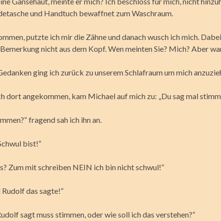
ine Gänsehaut, meinte er mich? Ich beschloss für mich, nicht hinz
adetasche und Handtuch bewaffnet zum Waschraum.
mmen, putzte ich mir die Zähne und danach wusch ich mich. Dabei
 Bemerkung nicht aus dem Kopf. Wen meinten Sie? Mich? Aber w
Gedanken ging ich zurück zu unserem Schlafraum um mich anzuzie
h dort angekommen, kam Michael auf mich zu: „Du sag mal stimm
immen?“ fragend sah ich ihn an.
Schwul bist!“
as? Zum mit schreiben NEIN ich bin nicht schwul!“
 Rudolf das sagte!“
dolf sagt muss stimmen, oder wie soll ich das verstehen?“