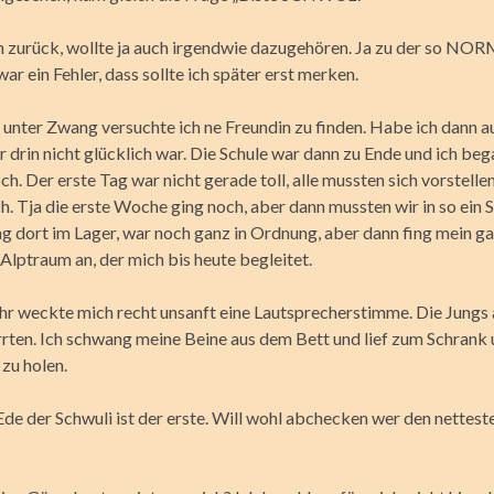
h zurück, wollte ja auch irgendwie dazugehören. Ja zu der so N
r ein Fehler, dass sollte ich später erst merken.
 unter Zwang versuchte ich ne Freundin zu finden. Habe ich dann a
mir drin nicht glücklich war. Die Schule war dann zu Ende und ich be
ch. Der erste Tag war nicht gerade toll, alle mussten sich vorstelle
h. Tja die erste Woche ging noch, aber dann mussten wir in so ein S
ag dort im Lager, war noch ganz in Ordnung, aber dann fing mein g
Alptraum an, der mich bis heute begleitet.
r weckte mich recht unsanft eine Lautsprecherstimme. Die Jungs
ten. Ich schwang meine Beine aus dem Bett und lief zum Schrank
zu holen.
Ede der Schwuli ist der erste. Will wohl abchecken wer den nettest