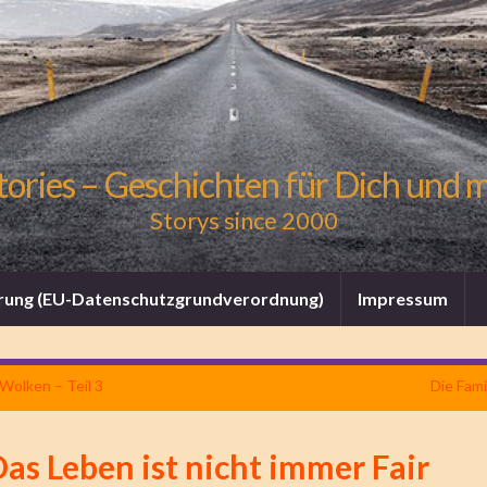
tories – Geschichten für Dich und 
Storys since 2000
rung (EU-Datenschutzgrundverordnung)
Impressum
Wolken – Teil 3
Die Famil
as Leben ist nicht immer Fair