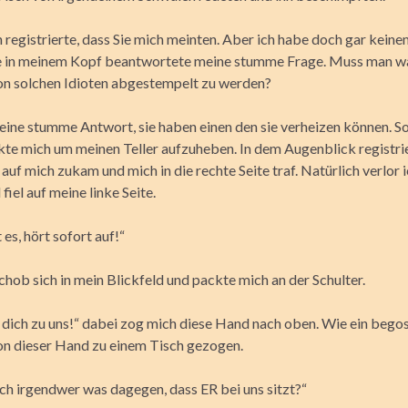
 registrierte, dass Sie mich meinten. Aber ich habe doch gar keine
e in meinem Kopf beantwortete meine stumme Frage. Muss man w
n solchen Idioten abgestempelt zu werden?
eine stumme Antwort, sie haben einen den sie verheizen können. So
kte mich um meinen Teller aufzuheben. In dem Augenblick registrie
auf mich zukam und mich in die rechte Seite traf. Natürlich verlor 
fiel auf meine linke Seite.
 es, hört sofort auf!“
hob sich in mein Blickfeld und packte mich an der Schulter.
t dich zu uns!“ dabei zog mich diese Hand nach oben. Wie ein bego
on dieser Hand zu einem Tisch gezogen.
uch irgendwer was dagegen, dass ER bei uns sitzt?“