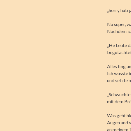
„Sorry hab j
Na super, wa
Nachdem ich
„He Leute d
begutachte
Alles fing 
Ich wusste i
und setzte m
„Schwuchtel 
mit dem Brö
Was geht hi
Augen und ve
an meinem T