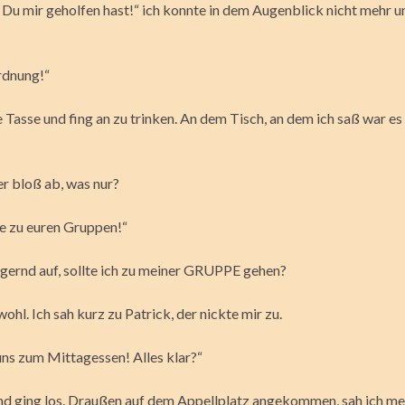
 Du mir geholfen hast!“ ich konnte in dem Augenblick nicht mehr un
Ordnung!“
e Tasse und fing an zu trinken. An dem Tisch, an dem ich saß war 
er bloß ab, was nur?
te zu euren Gruppen!“
ögernd auf, sollte ich zu meiner GRUPPE gehen?
ohl. Ich sah kurz zu Patrick, der nickte mir zu.
uns zum Mittagessen! Alles klar?“
und ging los. Draußen auf dem Appellplatz angekommen, sah ich m