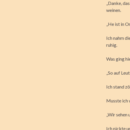
„Danke, das
weinen.
„He ist in 
Ich nahm di
ruhig.
Was ging hi
„So auf Leu
Ich stand z
Musste ich w
„Wir sehen 
Ich nickte 