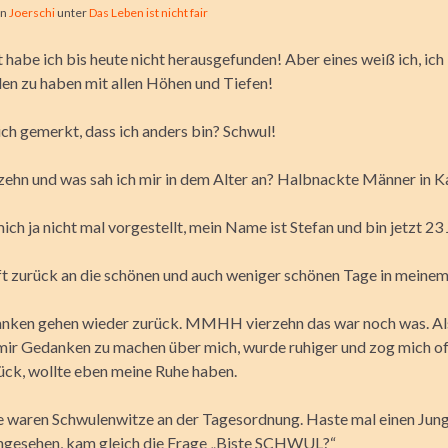
on
Joerschi
unter
Das Leben ist nicht fair
habe ich bis heute nicht herausgefunden! Aber eines weiß ich, ich 
en zu haben mit allen Höhen und Tiefen!
ch gemerkt, dass ich anders bin? Schwul!
rzehn und was sah ich mir in dem Alter an? Halbnackte Männer in K
ich ja nicht mal vorgestellt, mein Name ist Stefan und bin jetzt 23 
ft zurück an die schönen und auch weniger schönen Tage in meinem
ken gehen wieder zurück. MMHH vierzehn das war noch was. Als
mir Gedanken zu machen über mich, wurde ruhiger und zog mich of
ck, wollte eben meine Ruhe haben.
le waren Schwulenwitze an der Tagesordnung. Haste mal einen Jun
angesehen, kam gleich die Frage „Biste SCHWUL?“