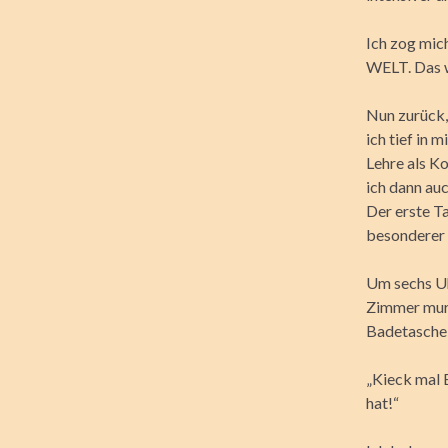
Ich zog mic
WELT. Das wa
Nun zurück,
ich tief in 
Lehre als Ko
ich dann auc
Der erste T
besonderer 
Um sechs Uh
Zimmer murr
Badetasche 
„Kieck mal 
hat!“