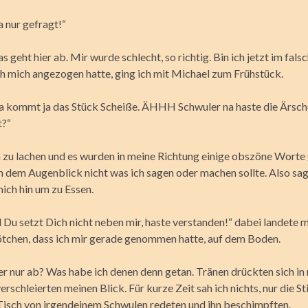
a nur gefragt!“
s geht hier ab. Mir wurde schlecht, so richtig. Bin ich jetzt im fals
 mich angezogen hatte, ging ich mit Michael zum Frühstück.
a kommt ja das Stück Scheiße. ÄHHH Schwuler na haste die Ärsch
t?“
an zu lachen und es wurden in meine Richtung einige obszöne Worte
n dem Augenblick nicht was ich sagen oder machen sollte. Also sag
ich hin um zu Essen.
Du setzt Dich nicht neben mir, haste verstanden!“ dabei landete m
tchen, dass ich mir gerade genommen hatte, auf dem Boden.
er nur ab? Was habe ich denen denn getan. Tränen drückten sich in
rschleierten meinen Blick. Für kurze Zeit sah ich nichts, nur die S
isch von irgendeinem Schwulen redeten und ihn beschimpften.