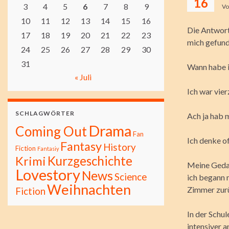
16
3
4
5
6
7
8
9
V
10
11
12
13
14
15
16
Die Antwort 
17
18
19
20
21
22
23
mich gefund
24
25
26
27
28
29
30
31
Wann habe i
« Juli
Ich war vie
SCHLAGWÖRTER
Ach ja hab m
Drama
Coming Out
Fan
Ich denke o
Fantasy
History
Fiction
Fantasiy
Kurzgeschichte
Krimi
Meine Gedan
Lovestory
News
Science
ich begann 
Weihnachten
Zimmer zurü
Fiction
In der Schu
intensiver 