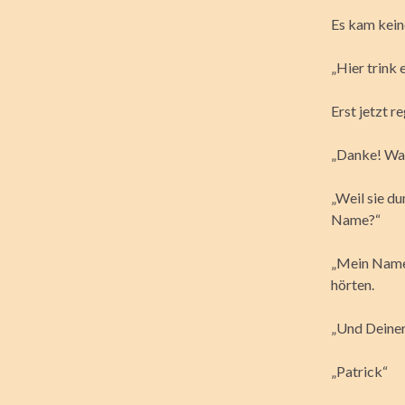
Es kam keine
„Hier trink 
Erst jetzt r
„Danke! Wa
„Weil sie du
Name?“
„Mein Name i
hörten.
„Und Deiner
„Patrick“