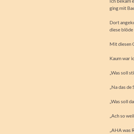
Ich bekam e
ging mit B
Dort angeko
diese blöde
Mit diesen 
Kaum war ic
„Was soll st
„Na das de 
„Was soll d
„Ach so weil
„AHA was Ru