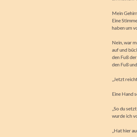
Mein Gehirn
Eine Stimm
haben um vo
Nein, war m
auf und büc
den Fuß der 
den Fuß und 
„Jetzt reicht
Eine Hand sc
„So du setz
wurde ich v
„Hat hier a