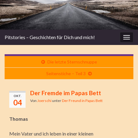
Pitstories – Geschichten für Dich und mich!
Navi
umsc
Die letzte Sternschnuppe
Seitenstiche – Teil 3
Der Fremde im Papas Bett
OKT.
04
Von
Joerschi
unter
Der Freund in Papas Bett
Thomas
Mein Vater und ich leben in einer kleinen