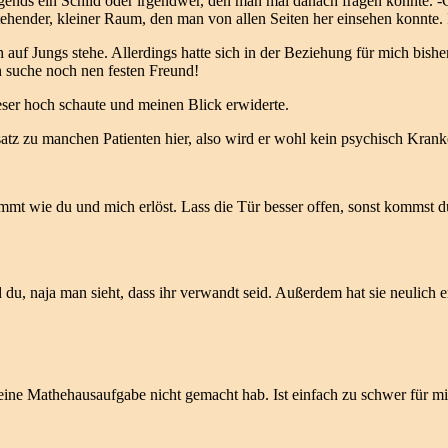
 Nirgends ein Schild oder irgendwer, den man mal danach fragen konnte
eistehender, kleiner Raum, den man von allen Seiten her einsehen konnt
 auf Jungs stehe. Allerdings hatte sich in der Beziehung für mich bisher
h suche noch nen festen Freund!
ieser hoch schaute und meinen Blick erwiderte.
satz zu manchen Patienten hier, also wird er wohl kein psychisch Kran
ommt wie du und mich erlöst. Lass die Tür besser offen, sonst kommst d
u, naja man sieht, dass ihr verwandt seid. Außerdem hat sie neulich 
eine Mathehausaufgabe nicht gemacht hab. Ist einfach zu schwer für mic