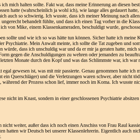
s ich mich halten sollte. Fakt war, dass meine Erinnerung an diesen b
ssen hatte (wahrscheinlich ja wohl ich), wie lange alles gedauert hatte
mich auch so schwierig. Ich wusste, dass ich meiner Meinung nach alle
h ungerecht behandelt fühlte, und dass ich einen Tag vorher in die Klass
d ich von Mike, einem Klassenkameraden, beschuldigt wurde, geschoss
n sollte und wie ich so was hätte tun können. Sicher hatte ich meine K
 Psychiatrie. Mein Anwalt meinte, ich sollte die Tat zugeben und somi
n würde, dass ich unschuldig war und da er mir ja geraten hatte, mich 
er Form gegen die Anschuldigungen zu wehren oder jemanden zu beauftra
letzten Monate durch den Kopf und was das Schlimmste war, ich war mir 
 egal gewesen ist, was mit mir passierte. Genau genommen hatte ich mich
ht ein Querschläger) und die Verletzungen waren schwer, aber nicht tö
g, während der Prozess schon lief, immer noch im Koma. Ich wusste nic
 nicht im Knast, sondern in einer geschlossenen Psychiatrie absitzen mu
 nicht weiter, außer dass ich noch einen Anschiss von Frau Raul kassie
sten hatten wir Deutsch bei unserer Klassenlehrerin. Eigentlich auch n
.