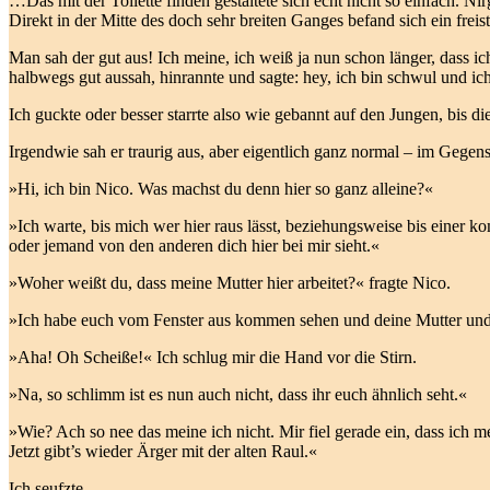
…Das mit der Toilette finden gestaltete sich echt nicht so einfach.
Direkt in der Mitte des doch sehr breiten Ganges befand sich ein fr
Man sah der gut aus! Ich meine, ich weiß ja nun schon länger, dass ich
halbwegs gut aussah, hinrannte und sagte: hey, ich bin schwul und ic
Ich guckte oder besser starrte also wie gebannt auf den Jungen, bis d
Irgendwie sah er traurig aus, aber eigentlich ganz normal – im Gegen
»Hi, ich bin Nico. Was machst du denn hier so ganz alleine?«
»Ich warte, bis mich wer hier raus lässt, beziehungsweise bis einer k
oder jemand von den anderen dich hier bei mir sieht.«
»Woher weißt du, dass meine Mutter hier arbeitet?« fragte Nico.
»Ich habe euch vom Fenster aus kommen sehen und deine Mutter und d
»Aha! Oh Scheiße!« Ich schlug mir die Hand vor die Stirn.
»Na, so schlimm ist es nun auch nicht, dass ihr euch ähnlich seht.«
»Wie? Ach so nee das meine ich nicht. Mir fiel gerade ein, dass ich m
Jetzt gibt’s wieder Ärger mit der alten Raul.«
Ich seufzte.