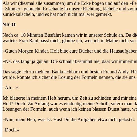
Als wir (diesmal alle zusammen) um die Ecke bogen und auf den »Fen
»Zimmer« gebracht. Er schaute in unsere Richtung, lächelte und zwin
zurückzulächeln, und es hat noch nicht mal wer gemerkt.
NICO
Nach ca. 10 Minuten Busfahrt kamen wir in unserer Schule an. Da di
wartete. Frau Raul hasst mich, glaube ich, weil ich in Mathe nicht so
»Guten Morgen Kinder. Holt bitte eure Bücher und die Hausaufgaben
»Na, das fängt ja gut an. Die schnallt bestimmt nie, dass wir immerh
Das sagte ich zu meinem Banknachbarn und besten Freund Andy. Hätte 
würde, könnte ich sicher die Lösung der Formeln nennen, die sie un
»Äh…«
Ich blätterte in meinem Heft herum, um Zeit zu schinden und mir eine
Heft? Doch! Zu Anfang war es eindeutig meine Schrift, sofern man das 
Lösungen der Formeln, auch wenn ich keinen blassen Dunst hatte, 
»Nun, mein Herr, was ist. Hast Du die Aufgaben etwa nicht gelöst?«
»Doch.«