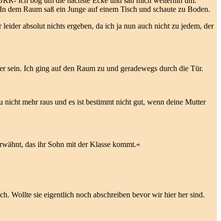
. -GRR- Ich bog um die nächste Ecke und sah mich weiterhin um.
e. In dem Raum saß ein Junge auf einem Tisch und schaute zu Boden.
 leider absolut nichts ergeben, da ich ja nun auch nicht zu jedem, der
ker sein. Ich ging auf den Raum zu und geradewegs durch die Tür.
u nicht mehr raus und es ist bestimmt nicht gut, wenn deine Mutter
erwähnt, das ihr Sohn mit der Klasse kommt.«
h. Wollte sie eigentlich noch abschreiben bevor wir hier her sind.