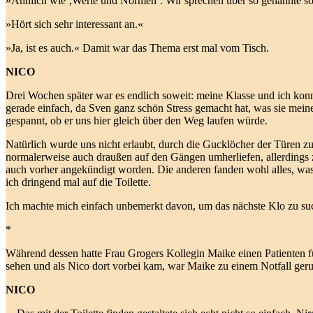
»Ähnlich wie ‚Werte und Normen‘. Wir sprechen über so genannte so
»Hört sich sehr interessant an.«
»Ja, ist es auch.« Damit war das Thema erst mal vom Tisch.
NICO
Drei Wochen später war es endlich soweit: meine Klasse und ich konnt
gerade einfach, da Sven ganz schön Stress gemacht hat, was sie meine
gespannt, ob er uns hier gleich über den Weg laufen würde.
Natürlich wurde uns nicht erlaubt, durch die Gucklöcher der Türen zu
normalerweise auch draußen auf den Gängen umherliefen, allerdings z
auch vorher angekündigt worden. Die anderen fanden wohl alles, was 
ich dringend mal auf die Toilette.
Ich machte mich einfach unbemerkt davon, um das nächste Klo zu 
*
Während dessen hatte Frau Grogers Kollegin Maike einen Patienten fü
sehen und als Nico dort vorbei kam, war Maike zu einem Notfall geruf
NICO