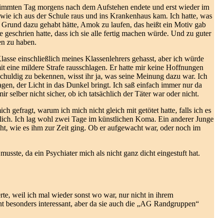
estimmten Tag morgens nach dem Aufstehen endete und erst wieder im
, wie ich aus der Schule raus und ins Krankenhaus kam. Ich hatte, was
n Grund dazu gehabt hätte, Amok zu laufen, das heißt ein Motiv gab
e geschrien hatte, dass ich sie alle fertig machen würde. Und zu guter
en zu haben.
lasse einschließlich meines Klassenlehrers gehasst, aber ich würde
t eine mildere Strafe rausschlagen. Er hatte mir keine Hoffnungen
schuldig zu bekennen, wisst ihr ja, was seine Meinung dazu war. Ich
gen, der Licht in das Dunkel bringt. Ich saß einfach immer nur da
selber nicht sicher, ob ich tatsächlich der Täter war oder nicht.
 gefragt, warum ich mich nicht gleich mit getötet hatte, falls ich es
dlich. Ich lag wohl zwei Tage im künstlichen Koma. Ein anderer Junge
ht, wie es ihm zur Zeit ging. Ob er aufgewacht war, oder noch im
sste, da ein Psychiater mich als nicht ganz dicht eingestuft hat.
rte, weil ich mal wieder sonst wo war, nur nicht in ihrem
icht besonders interessant, aber da sie auch die „AG Randgruppen“