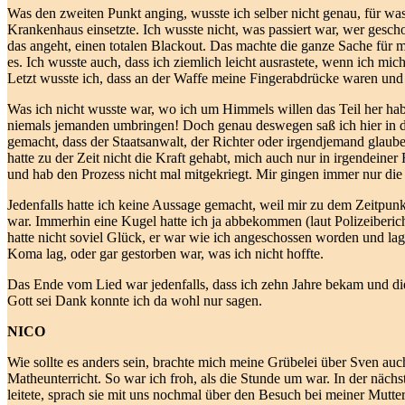
Was den zweiten Punkt anging, wusste ich selber nicht genau, für wa
Krankenhaus einsetzte. Ich wusste nicht, was passiert war, wer gescho
das angeht, einen totalen Blackout. Das machte die ganze Sache für 
es. Ich wusste auch, dass ich ziemlich leicht ausrastete, wenn ich mic
Letzt wusste ich, dass an der Waffe meine Fingerabdrücke waren un
Was ich nicht wusste war, wo ich um Himmels willen das Teil her habe
niemals jemanden umbringen! Doch genau deswegen saß ich hier in der
gemacht, dass der Staatsanwalt, der Richter oder irgendjemand glaube
hatte zu der Zeit nicht die Kraft gehabt, mich auch nur in irgendein
und hab den Prozess nicht mal mitgekriegt. Mir gingen immer nur die 
Jedenfalls hatte ich keine Aussage gemacht, weil mir zu dem Zeitpunkt
war. Immerhin eine Kugel hatte ich ja abbekommen (laut Polizeiberic
hatte nicht soviel Glück, er war wie ich angeschossen worden und la
Koma lag, oder gar gestorben war, was ich nicht hoffte.
Das Ende vom Lied war jedenfalls, dass ich zehn Jahre bekam und diese
Gott sei Dank konnte ich da wohl nur sagen.
NICO
Wie sollte es anders sein, brachte mich meine Grübelei über Sven auch
Matheunterricht. So war ich froh, als die Stunde um war. In der näch
leitete, sprach sie mit uns nochmal über den Besuch bei meiner Mutter