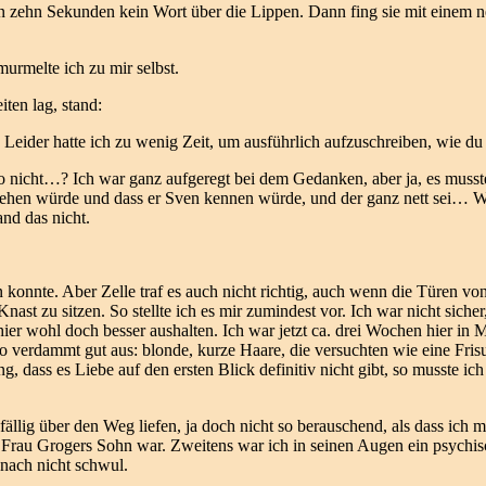
en zehn Sekunden kein Wort über die Lippen. Dann fing sie mit einem n
rmelte ich zu mir selbst.
ten lag, stand:
Leider hatte ich zu wenig Zeit, um ausführlich aufzuschreiben, wie du 
so nicht…? Ich war ganz aufgeregt bei dem Gedanken, aber ja, es musste
ehen würde und dass er Sven kennen würde, und der ganz nett sei… Wa
nd das nicht.
 konnte. Aber Zelle traf es auch nicht richtig, auch wenn die Türen v
 Knast zu sitzen. So stellte ich es mir zumindest vor. Ich war nicht sic
er wohl doch besser aushalten. Ich war jetzt ca. drei Wochen hier in 
so verdammt gut aus: blonde, kurze Haare, die versuchten wie eine Fri
 dass es Liebe auf den ersten Blick definitiv nicht gibt, so musste ic
llig über den Weg liefen, ja doch nicht so berauschend, als dass ich 
Frau Grogers Sohn war. Zweitens war ich in seinen Augen ein psychis
t nach nicht schwul.