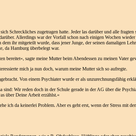
sich Schreckliches zugetragen hatte. Jeder las darüber und alle fragten
rüber. Allerdings war der Vorfall schon nach einigen Wochen wieder v
in dem ihr mitgeteilt wurde, dass jener Junge, der seinen damaligen Le
te, da Hamburg überbelegt war.
iten bereitet«, sagte meine Mutter beim Abendessen zu meinen Vater ge
teressierte mich ja nun doch, warum meine Mutter sich so aufregte.
 umgebracht. Von einem Psychiater wurde er als unzurechnungsfähig erk
sind: Wir reden doch in der Schule gerade in der AG über die Psychiat
as über Deine Arbeit erzählst.«
sehe ich da keinerlei Problem. Aber es geht erst, wenn der Stress mit d