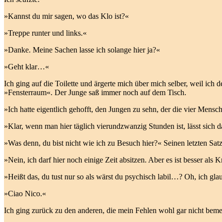
»Kannst du mir sagen, wo das Klo ist?«
»Treppe runter und links.«
»Danke. Meine Sachen lasse ich solange hier ja?«
»Geht klar…«
Ich ging auf die Toilette und ärgerte mich über mich selber, weil i
»Fensterraum«. Der Junge saß immer noch auf dem Tisch.
»Ich hatte eigentlich gehofft, den Jungen zu sehn, der die vier Mens
»Klar, wenn man hier täglich vierundzwanzig Stunden ist, lässt sich da
»Was denn, du bist nicht wie ich zu Besuch hier?« Seinen letzten Sat
»Nein, ich darf hier noch einige Zeit absitzen. Aber es ist besser als K
»Heißt das, du tust nur so als wärst du psychisch labil…? Oh, ich gla
»Ciao Nico.«
Ich ging zurück zu den anderen, die mein Fehlen wohl gar nicht bemer