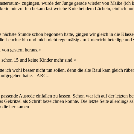
sterraum« zugingen, wurde der Junge gerade wieder von Maike (ich kann
kerte mir zu. Ich bekam fast weiche Knie bei dem Lächeln, einfach nur
e nächste Stunde schon begonnen hatte, gingen wir gleich in die Klas
 die Leuchte bin und mich nicht regelmäßig am Unterricht beteilige und 
 von gestern heraus.«
in schon 15 und keine Kinder mehr sind.«
ich wohl besser nicht tun sollen, denn die alte Raul kam gleich rüber 
s aufgegeben hatte. –ARG-
 passende Ausrede einfallen zu lassen. Schon war ich auf der letzten 
Gekritzel als Schrift bezeichnen konnte. Die letzte Seite allerdings s
wo die her kamen…