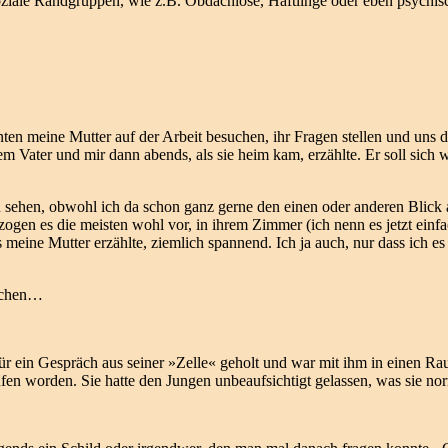
ziale Randgruppen, wie z.B. Obdachlose, Häftlinge oder eben psychis
en meine Mutter auf der Arbeit besuchen, ihr Fragen stellen und uns d
m Vater und mir dann abends, als sie heim kam, erzählte. Er soll sich 
 sehen, obwohl ich da schon ganz gerne den einen oder anderen Blick au
ogen es die meisten wohl vor, in ihrem Zimmer (ich nenn es jetzt einf
meine Mutter erzählte, ziemlich spannend. Ich ja auch, nur dass ich 
suchen…
r ein Gespräch aus seiner »Zelle« geholt und war mit ihm in einen Rau
en worden. Sie hatte den Jungen unbeaufsichtigt gelassen, was sie nor