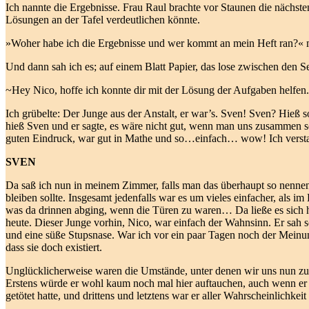
Ich nannte die Ergebnisse. Frau Raul brachte vor Staunen die nächst
Lösungen an der Tafel verdeutlichen könnte.
»Woher habe ich die Ergebnisse und wer kommt an mein Heft ran?« mu
Und dann sah ich es; auf einem Blatt Papier, das lose zwischen den Sei
~Hey Nico, hoffe ich konnte dir mit der Lösung der Aufgaben helfen. 
Ich grübelte: Der Junge aus der Anstalt, er war’s. Sven! Sven? Hieß 
hieß Sven und er sagte, es wäre nicht gut, wenn man uns zusammen s
guten Eindruck, war gut in Mathe und so…einfach… wow! Ich versta
SVEN
Da saß ich nun in meinem Zimmer, falls man das überhaupt so nennen
bleiben sollte. Insgesamt jedenfalls war es um vieles einfacher, als im
was da drinnen abging, wenn die Türen zu waren… Da ließe es sich hi
heute. Dieser Junge vorhin, Nico, war einfach der Wahnsinn. Er sah 
und eine süße Stupsnase. War ich vor ein paar Tagen noch der Meinung,
dass sie doch existiert.
Unglücklicherweise waren die Umstände, unter denen wir uns nun zufä
Erstens würde er wohl kaum noch mal hier auftauchen, auch wenn er 
getötet hatte, und drittens und letztens war er aller Wahrscheinlichkei