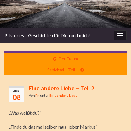
Pitstories – Geschichten für Dich und mich!
Navi
umsc
Der Traum
Schicksal – Teil 1
Eine andere Liebe – Teil 2
APR.
08
Von
Pit
unter
Eine andere Liebe
„Was weißt du?“
„Finde du das mal selber raus lieber Markus.“