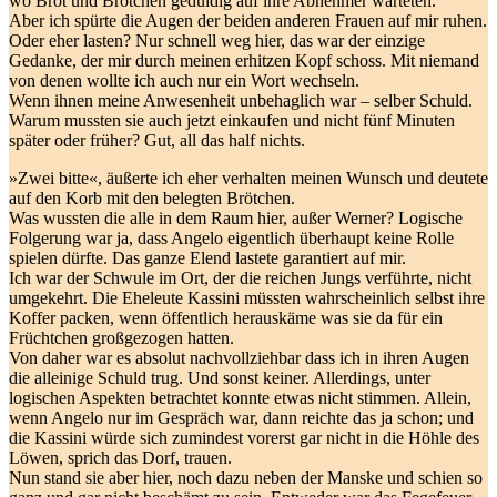
wo Brot und Brötchen geduldig auf ihre Abnehmer warteten.
Aber ich spürte die Augen der beiden anderen Frauen auf mir ruhen.
Oder eher lasten? Nur schnell weg hier, das war der einzige
Gedanke, der mir durch meinen erhitzen Kopf schoss. Mit niemand
von denen wollte ich auch nur ein Wort wechseln.
Wenn ihnen meine Anwesenheit unbehaglich war – selber Schuld.
Warum mussten sie auch jetzt einkaufen und nicht fünf Minuten
später oder früher? Gut, all das half nichts.
»Zwei bitte«, äußerte ich eher verhalten meinen Wunsch und deutete
auf den Korb mit den belegten Brötchen.
Was wussten die alle in dem Raum hier, außer Werner? Logische
Folgerung war ja, dass Angelo eigentlich überhaupt keine Rolle
spielen dürfte. Das ganze Elend lastete garantiert auf mir.
Ich war der Schwule im Ort, der die reichen Jungs verführte, nicht
umgekehrt. Die Eheleute Kassini müssten wahrscheinlich selbst ihre
Koffer packen, wenn öffentlich herauskäme was sie da für ein
Früchtchen großgezogen hatten.
Von daher war es absolut nachvollziehbar dass ich in ihren Augen
die alleinige Schuld trug. Und sonst keiner. Allerdings, unter
logischen Aspekten betrachtet konnte etwas nicht stimmen. Allein,
wenn Angelo nur im Gespräch war, dann reichte das ja schon; und
die Kassini würde sich zumindest vorerst gar nicht in die Höhle des
Löwen, sprich das Dorf, trauen.
Nun stand sie aber hier, noch dazu neben der Manske und schien so