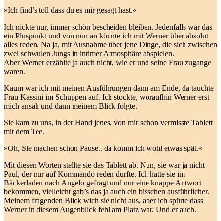
»Ich find’s toll dass du es mir gesagt hast.«
Ich nickte nur, immer schön bescheiden bleiben. Jedenfalls war das
ein Pluspunkt und von nun an könnte ich mit Werner über absolut
alles reden. Na ja, mit Ausnahme über jene Dinge, die sich zwischen
zwei schwulen Jungs in intimer Atmosphäre abspielen.
Aber Werner erzählte ja auch nicht, wie er und seine Frau zugange
waren.
Kaum war ich mit meinen Ausführungen dann am Ende, da tauchte
Frau Kassini im Schuppen auf. Ich stockte, woraufhin Werner erst
mich ansah und dann meinem Blick folgte.
Sie kam zu uns, in der Hand jenes, von mir schon vermisste Tablett
mit dem Tee.
»Oh, Sie machen schon Pause.. da komm ich wohl etwas spät.«
Mit diesen Worten stellte sie das Tablett ab. Nun, sie war ja nicht
Paul, der nur auf Kommando reden durfte. Ich hatte sie im
Bäckerladen nach Angelo gefragt und nur eine knappe Antwort
bekommen, vielleicht gab’s das ja auch ein bisschen ausführlicher.
Meinem fragenden Blick wich sie nicht aus, aber ich spürte dass
Werner in diesem Augenblick fehl am Platz war. Und er auch.