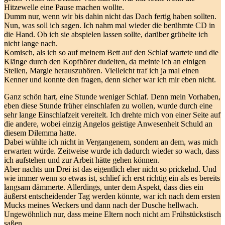
Hitzewelle eine Pause machen wollte.
Dumm nur, wenn wir bis dahin nicht das Dach fertig haben sollten.
Nun, was soll ich sagen. Ich nahm mal wieder die berühmte CD in
die Hand. Ob ich sie abspielen lassen sollte, darüber grübelte ich
nicht lange nach.
Komisch, als ich so auf meinem Bett auf den Schlaf wartete und die
Klänge durch den Kopfhörer dudelten, da meinte ich an einigen
Stellen, Margie herauszuhören. Vielleicht traf ich ja mal einen
Kenner und konnte den fragen, denn sicher war ich mir eben nicht.
Ganz schön hart, eine Stunde weniger Schlaf. Denn mein Vorhaben,
eben diese Stunde früher einschlafen zu wollen, wurde durch eine
sehr lange Einschlafzeit vereitelt. Ich drehte mich von einer Seite auf
die andere, wobei einzig Angelos geistige Anwesenheit Schuld an
diesem Dilemma hatte.
Dabei wühlte ich nicht in Vergangenem, sondern an dem, was mich
erwarten würde. Zeitweise wurde ich dadurch wieder so wach, dass
ich aufstehen und zur Arbeit hätte gehen können.
Aber nachts um Drei ist das eigentlich eher nicht so prickelnd. Und
wie immer wenn so etwas ist, schlief ich erst richtig ein als es bereits
langsam dämmerte. Allerdings, unter dem Aspekt, dass dies ein
äußerst entscheidender Tag werden könnte, war ich nach dem ersten
Mucks meines Weckers und dann nach der Dusche hellwach.
Ungewöhnlich nur, dass meine Eltern noch nicht am Frühstückstisch
saßen.