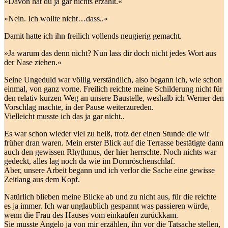
»Davon hat du ja gar nichts erzählt.«
»Nein. Ich wollte nicht…dass..«
Damit hatte ich ihn freilich vollends neugierig gemacht.
»Ja warum das denn nicht? Nun lass dir doch nicht jedes Wort aus
der Nase ziehen.«
Seine Ungeduld war völlig verständlich, also begann ich, wie schon
einmal, von ganz vorne. Freilich reichte meine Schilderung nicht für
den relativ kurzen Weg an unsere Baustelle, weshalb ich Werner den
Vorschlag machte, in der Pause weiterzureden.
Vielleicht musste ich das ja gar nicht..
Es war schon wieder viel zu heiß, trotz der einen Stunde die wir
früher dran waren. Mein erster Blick auf die Terrasse bestätigte dann
auch den gewissen Rhythmus, der hier herrschte. Noch nichts war
gedeckt, alles lag noch da wie im Dornröschenschlaf.
Aber, unsere Arbeit begann und ich verlor die Sache eine gewisse
Zeitlang aus dem Kopf.
Natürlich blieben meine Blicke ab und zu nicht aus, für die reichte
es ja immer. Ich war unglaublich gespannt was passieren würde,
wenn die Frau des Hauses vom einkaufen zurückkam.
Sie musste Angelo ja von mir erzählen, ihn vor die Tatsache stellen,