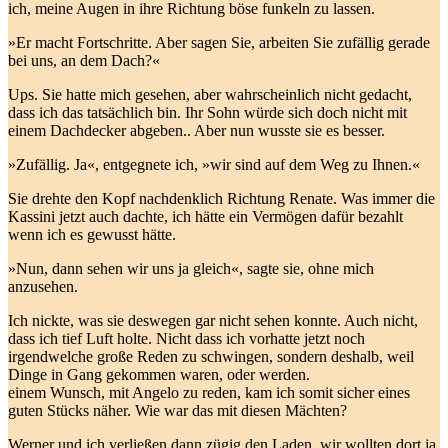
ich, meine Augen in ihre Richtung böse funkeln zu lassen.
»Er macht Fortschritte. Aber sagen Sie, arbeiten Sie zufällig gerade
bei uns, an dem Dach?«
Ups. Sie hatte mich gesehen, aber wahrscheinlich nicht gedacht,
dass ich das tatsächlich bin. Ihr Sohn würde sich doch nicht mit
einem Dachdecker abgeben.. Aber nun wusste sie es besser.
»Zufällig. Ja«, entgegnete ich, »wir sind auf dem Weg zu Ihnen.«
Sie drehte den Kopf nachdenklich Richtung Renate. Was immer die
Kassini jetzt auch dachte, ich hätte ein Vermögen dafür bezahlt
wenn ich es gewusst hätte.
»Nun, dann sehen wir uns ja gleich«, sagte sie, ohne mich
anzusehen.
Ich nickte, was sie deswegen gar nicht sehen konnte. Auch nicht,
dass ich tief Luft holte. Nicht dass ich vorhatte jetzt noch
irgendwelche große Reden zu schwingen, sondern deshalb, weil
Dinge in Gang gekommen waren, oder werden.
einem Wunsch, mit Angelo zu reden, kam ich somit sicher eines
guten Stücks näher. Wie war das mit diesen Mächten?
Werner und ich verließen dann zügig den Laden, wir wollten dort ja