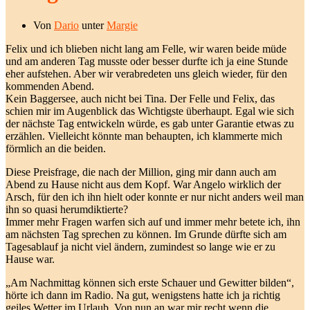
Von
Dario
unter
Margie
Felix und ich blieben nicht lang am Felle, wir waren beide müde
und am anderen Tag musste oder besser durfte ich ja eine Stunde
eher aufstehen. Aber wir verabredeten uns gleich wieder, für den
kommenden Abend.
Kein Baggersee, auch nicht bei Tina. Der Felle und Felix, das
schien mir im Augenblick das Wichtigste überhaupt. Egal wie sich
der nächste Tag entwickeln würde, es gab unter Garantie etwas zu
erzählen. Vielleicht könnte man behaupten, ich klammerte mich
förmlich an die beiden.
Diese Preisfrage, die nach der Million, ging mir dann auch am
Abend zu Hause nicht aus dem Kopf. War Angelo wirklich der
Arsch, für den ich ihn hielt oder konnte er nur nicht anders weil man
ihn so quasi herumdiktierte?
Immer mehr Fragen warfen sich auf und immer mehr betete ich, ihn
am nächsten Tag sprechen zu können. Im Grunde dürfte sich am
Tagesablauf ja nicht viel ändern, zumindest so lange wie er zu
Hause war.
„Am Nachmittag können sich erste Schauer und Gewitter bilden“,
hörte ich dann im Radio. Na gut, wenigstens hatte ich ja richtig
geiles Wetter im Urlaub. Von nun an war mir recht wenn die