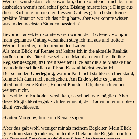
Wenn er wüsste dass ich schwul bin, dann könnte ich mich bei ihm
ausheulen wenn’s mal schief geht. Bislang musste ich ja Dinge aus
dieser Richtung in mich reinfressen. Gut, es gab ja bisher keine
prekäre Situation wo ich das nötig hatte, aber wer konnte wissen
was in den nächsten Stunden passiert..?
Bevor ich ansetzten konnte waren wir an der Bäckerei. Völlig in
mein geplantes Outing versunken stieg ich mit aus und trottete
Werner hinterher, mitten rein in den Laden.
Als mein Blick auf Renate traf kehrte ich in die aktuelle Realität
zurück und als hätte diese seltsame Macht an dem Tag alle ihre
Register gezogen, traf mein zweiter Blick auf die alte Manske und
mein dritter schließlich auf Frau Kassini höchstpersönlich.
Der schnellen Überlegung, warum Paul nicht stattdessen hier stand,
konnte ich dann nicht nachgehen. Am Ende spielte es ja auch
überhaupt keine Rolle. „Hundert Punkte.“ Oh, die reichten bei
weitem nicht.
Ich wollte im Erdboden versinken, so schnell wie möglich. Aber
diese Möglichkeit ergab sich leider nicht, der Boden unter mir blieb
dicht verschlossen.
»Guten Morgen«, hörte ich Renate sagen.
Aber das galt wohl weniger mir als meinem Begleiter. Mein Blick
ging drum starr geradeaus, hinter die Theke in die Regale, dorthin