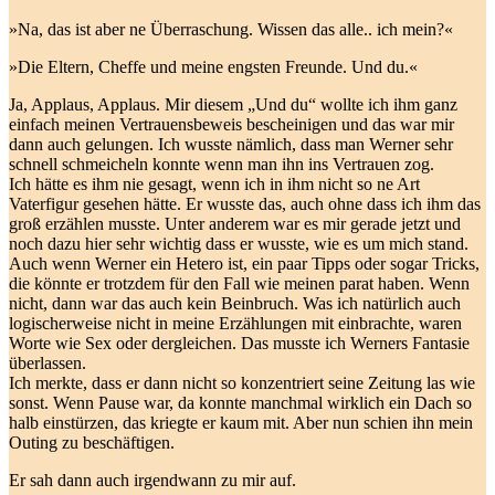
»Na, das ist aber ne Überraschung. Wissen das alle.. ich mein?«
»Die Eltern, Cheffe und meine engsten Freunde. Und du.«
Ja, Applaus, Applaus. Mir diesem „Und du“ wollte ich ihm ganz
einfach meinen Vertrauensbeweis bescheinigen und das war mir
dann auch gelungen. Ich wusste nämlich, dass man Werner sehr
schnell schmeicheln konnte wenn man ihn ins Vertrauen zog.
Ich hätte es ihm nie gesagt, wenn ich in ihm nicht so ne Art
Vaterfigur gesehen hätte. Er wusste das, auch ohne dass ich ihm das
groß erzählen musste. Unter anderem war es mir gerade jetzt und
noch dazu hier sehr wichtig dass er wusste, wie es um mich stand.
Auch wenn Werner ein Hetero ist, ein paar Tipps oder sogar Tricks,
die könnte er trotzdem für den Fall wie meinen parat haben. Wenn
nicht, dann war das auch kein Beinbruch. Was ich natürlich auch
logischerweise nicht in meine Erzählungen mit einbrachte, waren
Worte wie Sex oder dergleichen. Das musste ich Werners Fantasie
überlassen.
Ich merkte, dass er dann nicht so konzentriert seine Zeitung las wie
sonst. Wenn Pause war, da konnte manchmal wirklich ein Dach so
halb einstürzen, das kriegte er kaum mit. Aber nun schien ihn mein
Outing zu beschäftigen.
Er sah dann auch irgendwann zu mir auf.