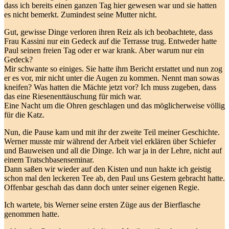
dass ich bereits einen ganzen Tag hier gewesen war und sie hatten
es nicht bemerkt. Zumindest seine Mutter nicht.
Gut, gewisse Dinge verloren ihren Reiz als ich beobachtete, dass
Frau Kassini nur ein Gedeck auf die Terrasse trug. Entweder hatte
Paul seinen freien Tag oder er war krank. Aber warum nur ein
Gedeck?
Mir schwante so einiges. Sie hatte ihm Bericht erstattet und nun zog
er es vor, mir nicht unter die Augen zu kommen. Nennt man sowas
kneifen? Was hatten die Mächte jetzt vor? Ich muss zugeben, dass
das eine Riesenenttäuschung für mich war.
Eine Nacht um die Ohren geschlagen und das möglicherweise völlig
für die Katz.
Nun, die Pause kam und mit ihr der zweite Teil meiner Geschichte.
Werner musste mir während der Arbeit viel erklären über Schiefer
und Bauweisen und all die Dinge. Ich war ja in der Lehre, nicht auf
einem Tratschbasenseminar.
Dann saßen wir wieder auf den Kisten und nun hakte ich geistig
schon mal den leckeren Tee ab, den Paul uns Gestern gebracht hatte.
Offenbar geschah das dann doch unter seiner eigenen Regie.
Ich wartete, bis Werner seine ersten Züge aus der Bierflasche
genommen hatte.