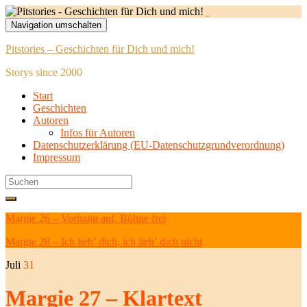
Navigation umschalten
Pitstories – Geschichten für Dich und mich!
Storys since 2000
Start
Geschichten
Autoren
Infos für Autoren
Datenschutzerklärung (EU-Datenschutzgrundverordnung)
Impressum
Search
for:
Margie 26 – Vorhang auf, Bühne frei
Margie 28 – Ich lieb’ dich, ich lieb’ dich nicht
Juli
31
Margie 27 – Klartext