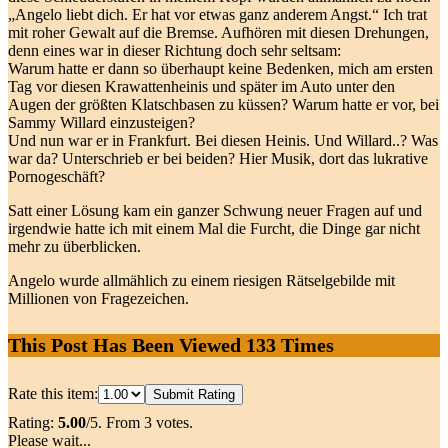
„Angelo liebt dich. Er hat vor etwas ganz anderem Angst.“ Ich trat
mit roher Gewalt auf die Bremse. Aufhören mit diesen Drehungen,
denn eines war in dieser Richtung doch sehr seltsam:
Warum hatte er dann so überhaupt keine Bedenken, mich am ersten
Tag vor diesen Krawattenheinis und später im Auto unter den
Augen der größten Klatschbasen zu küssen? Warum hatte er vor, bei
Sammy Willard einzusteigen?
Und nun war er in Frankfurt. Bei diesen Heinis. Und Willard..? Was
war da? Unterschrieb er bei beiden? Hier Musik, dort das lukrative
Pornogeschäft?
Satt einer Lösung kam ein ganzer Schwung neuer Fragen auf und
irgendwie hatte ich mit einem Mal die Furcht, die Dinge gar nicht
mehr zu überblicken.
Angelo wurde allmählich zu einem riesigen Rätselgebilde mit
Millionen von Fragezeichen.
This Post Has Been Viewed
133
Times
Rate this item:
Submit Rating
Rating:
5.00
/5. From 3 votes.
Please wait...