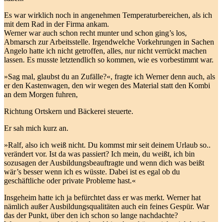
Es war wirklich noch in angenehmen Temperaturbereichen, als ich
mit dem Rad in der Firma ankam.
Werner war auch schon recht munter und schon ging’s los,
Abmarsch zur Arbeitsstelle. Irgendwelche Vorkehrungen in Sachen
Angelo hatte ich nicht getroffen, alles, nur nicht verrückt machen
lassen. Es musste letztendlich so kommen, wie es vorbestimmt war.
»Sag mal, glaubst du an Zufälle?«, fragte ich Werner denn auch, als
er den Kastenwagen, den wir wegen des Material statt den Kombi
an dem Morgen fuhren,
Richtung Ortskern und Bäckerei steuerte.
Er sah mich kurz an.
»Ralf, also ich weiß nicht. Du kommst mir seit deinem Urlaub so..
verändert vor. Ist da was passiert? Ich mein, du weißt, ich bin
sozusagen der Ausbildungsbeauftragte und wenn dich was beißt
wär’s besser wenn ich es wüsste. Dabei ist es egal ob du
geschäftliche oder private Probleme hast.«
Insgeheim hatte ich ja befürchtet dass er was merkt. Werner hat
nämlich außer Ausbildungsqualitäten auch ein feines Gespür. War
das der Punkt, über den ich schon so lange nachdachte?