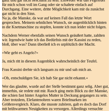
ganz und gar nicht beschämt zu sein. Entweder war das Fegefeuer
für mich schon voll im Gang oder sie schaltete einfach auf
Durchgang. Eine weitere, dritte Möglichkeit kam mir da zunächst
gar nicht in den Sinn.
Na ja, die Manske, da war auf keinen Fall das letzte Wort
gesprochen. Meinem sehnlichen Wunsch, sie augenblicklich hinten
in die Knetmaschine zu stopfen, konnte ich nun leider nicht folgen.
Nachdem Werner ebenfalls seinen Wunsch geäußert hatte, zahlten
wir. Irgendwie hatte ich das Bedürfnis mit der Kassini zu reden,
bloß, über was? Dann überließ ich es urplötzlich der Macht.
»Wie geht es Angelo?«
Ja, mich ritt in diesem Augenblick wahrscheinlich der Teufel.
Frau Kassini drehte sich langsam zu mir und sah mich an.
»Oh, entschuldigen Sie, ich hab Sie gar nicht erkannt.«
Wer das glaubte, wurde auf der Stelle bestimmt ganz selig. Aber gut,
immerhin, sie redete mit mir. Rasch ging mein Blick zu der Manske,
die schien fast hinter Angelos Mutter in Deckung gegangen zu sein.
Aber trotzdem, Elefantenohren waren Briefmarken im
Größenvergleich. Klaro, die musste zuhören, galt es doch das Dorf
mit brühwarmen Neuigkeiten zu versorgen. Allerdings versuchte