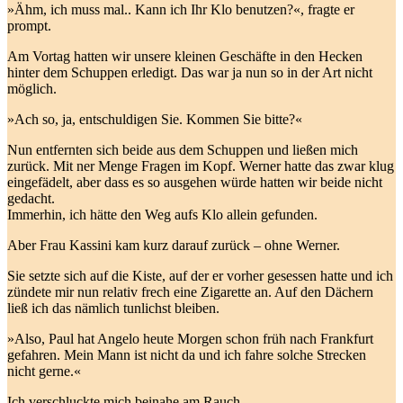
»Ähm, ich muss mal.. Kann ich Ihr Klo benutzen?«, fragte er
prompt.
Am Vortag hatten wir unsere kleinen Geschäfte in den Hecken
hinter dem Schuppen erledigt. Das war ja nun so in der Art nicht
möglich.
»Ach so, ja, entschuldigen Sie. Kommen Sie bitte?«
Nun entfernten sich beide aus dem Schuppen und ließen mich
zurück. Mit ner Menge Fragen im Kopf. Werner hatte das zwar klug
eingefädelt, aber dass es so ausgehen würde hatten wir beide nicht
gedacht.
Immerhin, ich hätte den Weg aufs Klo allein gefunden.
Aber Frau Kassini kam kurz darauf zurück – ohne Werner.
Sie setzte sich auf die Kiste, auf der er vorher gesessen hatte und ich
zündete mir nun relativ frech eine Zigarette an. Auf den Dächern
ließ ich das nämlich tunlichst bleiben.
»Also, Paul hat Angelo heute Morgen schon früh nach Frankfurt
gefahren. Mein Mann ist nicht da und ich fahre solche Strecken
nicht gerne.«
Ich verschluckte mich beinahe am Rauch.