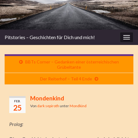
Pitstories – Geschichten für Dich und mich!
Navi
umsc
BBTs Corner – Gedanken einer österreichischen
Grübeltante
Der Reiterhof – Teil 4 Ende
Mondenkind
FEB.
25
Von
dark sepiroth
unter
Mondkind
Prolog: