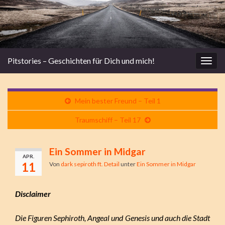
Pitstories – Geschichten für Dich und mich!
Navi
umsc
Mein bester Freund – Teil 1
Traumschiff – Teil 17
Ein Sommer in Midgar
APR.
11
Von
dark sepiroth ft. Detail
unter
Ein Sommer in Midgar
Disclaimer
Die Figuren Sephiroth, Angeal und Genesis und auch die Stadt