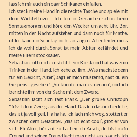
lass ich mir auch ein paar Schikanen einfallen.
Ich steck meine Hand in die rechte Tasche und spiele mit
dem Wichtelkuvert. Ich bin in Gedanken schon beim
Sonntagmorgen und höre den Wecker um acht Uhr. Bor,
mitten in der Nacht aufstehen und dann noch für Mathe.
übler kann ein Sonntag nicht anfangen. Aber leider muss
ich da wohl durch. Sonst ist mein Abitur gefährdet und
meine Eltern stocksauer.
Sebastian ruft mich, er steht beim Kiosk und hat was zum
Trinken in der Hand. Ich gehe zu ihm. „Was machste denn
für ein Gesicht, Alter“, sagt er mich musternd, hast du ein
Gespenst gesehen? „So könnte man es nennen“, und ich
berichte ihm von der Sache mit dem Zwerg.
Sebastian lacht sich fast krank. „Der große Christoph
“.frisst dem Zwerg aus der Hand. Das ich das noch erlebe,
das ist ja voll geil. Ha ha ha, ich lach mich weg, stottert er
zwischen dem Gelächter. „das ist echt cool“, gibt er von
sich. Eh Alter, hör auf zu Lachen, du Arsch, du bist mein
Freund, und seinen Freund lacht man nicht aus, sag ich. Ich