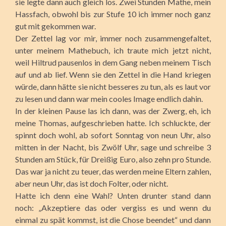
sie legte dann auch gleich los. Zwei Stunden Mathe, mein
Hassfach, obwohl bis zur Stufe 10 ich immer noch ganz
gut mit gekommen war.
Der Zettel lag vor mir, immer noch zusammengefaltet,
unter meinem Mathebuch, ich traute mich jetzt nicht,
weil Hiltrud pausenlos in dem Gang neben meinem Tisch
auf und ab lief. Wenn sie den Zettel in die Hand kriegen
würde, dann hätte sie nicht besseres zu tun, als es laut vor
zu lesen und dann war mein cooles Image endlich dahin.
In der kleinen Pause las ich dann, was der Zwerg, eh, ich
meine Thomas, aufgeschrieben hatte. Ich schluckte, der
spinnt doch wohl, ab sofort Sonntag von neun Uhr, also
mitten in der Nacht, bis Zwölf Uhr, sage und schreibe 3
Stunden am Stück, für Dreißig Euro, also zehn pro Stunde.
Das war ja nicht zu teuer, das werden meine Eltern zahlen,
aber neun Uhr, das ist doch Folter, oder nicht.
Hatte ich denn eine Wahl? Unten drunter stand dann
noch: „Akzeptiere das oder vergiss es und wenn du
einmal zu spät kommst, ist die Chose beendet“ und dann