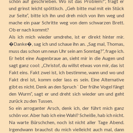
schön auf geschrieben. Wo ist das Problem?“, fragt er
und grinst leicht spöttisch. „Geh bitte mal mit ein Stück
zur Seite“, bitte ich ihn und dreh mich von ihm weg und
mache ein paar Schritte weg von dem schwarzen Brett.
Ob er nach kommt?
Als ich mich wieder umdrehe, ist er direkt hinter mir.
�Danke�, sag ich und schaue ihn an. „Sag mal, Thomas,
muss das schon um neun Uhr sein am Sonntag?“, frage ich.
Er hebt eine Augenbraue an, sieht mir in die Augen und
sagt ganz cool: „Christof, du willst etwas von mir, das ist
Fakt eins. Fakt zwei ist, ich bestimme, wann und wo und
Fakt drei ist, komm oder lass es sein. Eine Alternative
gibt es nicht. Denk an den Spruch ` Der frühe Vogel fängt
den Wurm“, sagt er und dreht sich wieder um und geht
zurück zu den Tussen.
So ein arroganter Arsch, denk ich, der führt mich ganz
schön vor. Aber hab ich eine Wahl? Scheiße, hab ich nicht.
Na warte Bürschchen, noch ist nicht aller Tage Abend.
Irgendwann brauchst du mich vielleicht auch mal, dann