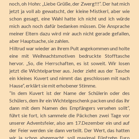
noch, oh Hohn: „Liebe Grüße, der Zwerg!!!“. Der hat mich
jetzt ja voll ab gewatscht, der kleine Mistkerl, aber wie
schon gesagt, eine Wahl hatte ich nicht und ich würde
mich auch noch dafür bedanken müssen. Die Ansprache
meiner Eltern dazu wird mir auch nicht gerade gefallen,
aber Hauptsache, sie zahlen.
Hiltrud war wieder an ihrem Pult angekommen und holte
eine mit Weihnachtsmotiven bedruckte Stofftasche
hervor. „So, die Herrschaften, es ist soweit. Wir losen
jetzt die Wichtelpartner aus. Jeder zieht aus der Tasche
ein kleines Kuvert und nimmt das geschlossen mit nach
Hause“, erklärt sie mit erhobener Stimme.
“In dem Kuvert ist der Name der Schülerin oder des
Schülers, dem ihr ein Wichtelgeschenk packen und das ihr
dann mit dem Namen des Empfängers versehen sollt“,
führt sie fort, ich sammele die Päckchen zwei Tage vor
unserer Adventsfeier, also am 17.Dezember ein und auf
der Feier werden sie dann verteilt. Der Wert, das hatten
wir ja schon abgemacht, soll maximal Fünfzehn Euro