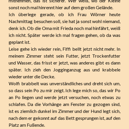
mitnehmen, das ist sicherer. Wer weiß, wo der Kleine
sonst noch mal hinrennt hier auf dem großen Gelände.
Ich überlege gerade, ob ich Frau Wörner heute
Nachmittag besuchen soll, sie hat ja sonst wohl niemand,
denk ich. Ob die Oma mit Frieda noch mal hinfährt, weiß
ich nicht. Später werde ich mal fragen gehen, ob da was
geplant ist.
Leise gehe ich wieder rein, Fiffi bellt jetzt nicht mehr. In
meinem Zimmer steht sein Futter, jetzt Trockenfutter
und Wasser, das frisst er jetzt, was anderes gibt es dann
später. Ich zieh den Jogginganzug aus und krabbele
wieder unter die Decke.
Wolfi brabbelt was unverständliches und dreht sich um,
so dass sein Po zu mir zeigt. Ich lege mich so, das wir Po
an Po liegen und werde jetzt versuchen, noch etwas zu
schlafen. Da die Vorhänge am Fenster zu gezogen sind,
ist es ziemlich dunkel im Zimmer und der Hund legt sich,
nach dem er gekonnt auf das Bett gesprungen ist, auf den
Platz am Fußende.