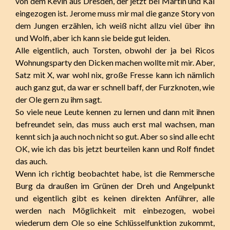
von dem Kevin aus Dresden, der jetzt bei Martin und Kai
eingezogen ist. Jerome muss mir mal die ganze Story von
dem Jungen erzählen, ich weiß nicht allzu viel über ihn
und Wolfi, aber ich kann sie beide gut leiden.
Alle eigentlich, auch Torsten, obwohl der ja bei Ricos
Wohnungsparty den Dicken machen wollte mit mir. Aber,
Satz mit X, war wohl nix, große Fresse kann ich nämlich
auch ganz gut, da war er schnell baff, der Furzknoten, wie
der Ole gern zu ihm sagt.
So viele neue Leute kennen zu lernen und dann mit ihnen
befreundet sein, das muss auch erst mal wachsen, man
kennt sich ja auch noch nicht so gut. Aber so sind alle echt
OK, wie ich das bis jetzt beurteilen kann und Rolf findet
das auch.
Wenn ich richtig beobachtet habe, ist die Remmersche
Burg da draußen im Grünen der Dreh und Angelpunkt
und eigentlich gibt es keinen direkten Anführer, alle
werden nach Möglichkeit mit einbezogen, wobei
wiederum dem Ole so eine Schlüsselfunktion zukommt,