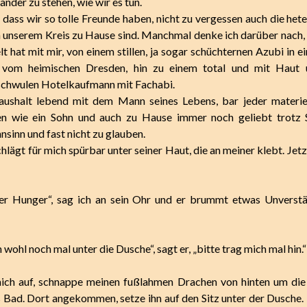
ander zu stehen, wie wir es tun.
, dass wir so tolle Freunde haben, nicht zu vergessen auch die het
in unserem Kreis zu Hause sind. Manchmal denke ich darüber nach, 
t hat mit mir, von einem stillen, ja sogar schüchternen Azubi in 
n vom heimischen Dresden, hin zu einem total und mit Haut
 schwulen Hotelkaufmann mit Fachabi.
aushalt lebend mit dem Mann seines Lebens, bar jeder materiel
 wie ein Sohn und auch zu Hause immer noch geliebt trotz S
nsinn und fast nicht zu glauben.
hlägt für mich spürbar unter seiner Haut, die an meiner klebt. Jetz
er Hunger“, sag ich an sein Ohr und er brummt etwas Unverstä
wohl noch mal unter die Dusche“, sagt er, „bitte trag mich mal hin.“
mich auf, schnappe meinen fußlahmen Drachen von hinten um di
ns Bad. Dort angekommen, setze ihn auf den Sitz unter der Dusche. 