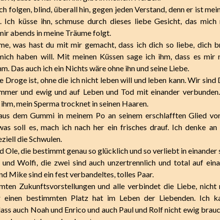
h folgen, blind, überall hin, gegen jeden Verstand, denn er ist mein
. Ich küsse ihn, schmuse durch dieses liebe Gesicht, das mich
 mir abends in meine Träume folgt.
me, was hast du mit mir gemacht, dass ich dich so liebe, dich b
ich haben will. Mit meinen Küssen sage ich ihm, dass es mir n
ihm. Das auch ich ein Nichts wäre ohne ihn und seine Liebe.
 Droge ist, ohne die ich nicht leben will und leben kann. Wir sin
r immer und ewig und auf Leben und Tod mit einander verbunden
f ihm, mein Sperma trocknet in seinen Haaren.
t aus dem Gummi in meinem Po an seinem erschlafften Glied vor
was soll es, mach ich nach her ein frisches drauf. Ich denke an
ziell die Schwulen.
 Ole, die bestimmt genau so glücklich und so verliebt in einander s
und Wolfi, die zwei sind auch unzertrennlich und total auf einan
d Mike sind ein fest verbandeltes, tolles Paar.
ten Zukunftsvorstellungen und alle verbindet die Liebe, nicht 
 einen bestimmten Platz hat im Leben der Liebenden. Ich k
 dass auch Noah und Enrico und auch Paul und Rolf nicht ewig brau