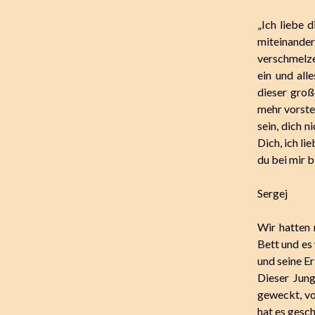
„Ich liebe d
miteinander
verschmelze
ein und all
dieser groß
mehr vorste
sein, dich n
Dich, ich li
du bei mir bi
Sergej
Wir hatten 
Bett und es 
und seine Er
Dieser Jung
geweckt, vo
hat es gesch