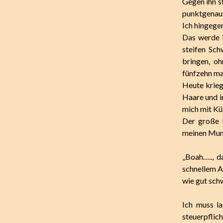
Gegen ihn s
punktgenau 
Ich hingegen
Das werde i
steifen Sch
bringen, oh
fünfzehn ma
Heute kriege
Haare und i
mich mit Kü
Der große 
meinen Mund
„Boah….., d
schnellem A
wie gut sch
Ich muss l
steuerpflich