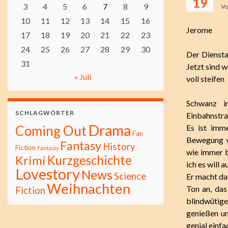
19
3
4
5
6
7
8
9
V
10
11
12
13
14
15
16
Jerome
17
18
19
20
21
22
23
24
25
26
27
28
29
30
Der Diensta
31
Jetzt sind w
« Juli
voll steifen
Schwanz i
SCHLAGWÖRTER
Einbahnstra
Drama
Coming Out
Es ist imm
Fan
Bewegung vo
Fantasy
History
Fiction
Fantasiy
wie immer b
Kurzgeschichte
Krimi
ich es will 
Lovestory
News
Science
Er macht da
Weihnachten
Ton an, das
Fiction
blindwütig
genießen un
genial einfa