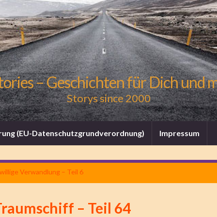
tories – Geschichten für Dich und 
Storys since 2000
rung (EU-Datenschutzgrundverordnung)
Impressum
willige Verwandlung – Teil 6
raumschiff – Teil 64