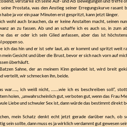
toßend, verstärke ich seine Auf- und Ab Bewegungen und treffe of
seine Prostata, was den Anstieg seiner Erregungskurve rasant b
 habe ja vor ein paar Minuten erst gespritzt, kann jetzt länger.
ch wohl auch brauchen, da er keine Anstalten macht, seinen nun
wanz an zu fassen. Ab und an schaffe ich es auch so, in zum a
ne das er oder ich sein Glied anfassen, aber das ist höchsten
l poppen so.
 ich das hin und er ist sehr laut, als er kommt und spritzt weit r
n mein Gesicht und über die Brust, bevor er sich nach vorn auf mic
ssen überhäuft.
Batzen Sahne, der an meinem Kinn gelandet ist, wird breit gek
 verteilt, wir schmecken ihn, beide.
as war….., ich weiß nicht, …….wie ich es beschreiben soll“, stott
tem holen, „unwahrscheinlich gut, verboten gut, wenn das Frau Me
wule Liebe und schwuler Sex ist, dann würde das bestimmt direkt b
achen, mein Schatz denkt echt jetzt gerade darüber nach, ob s
tig sein sollte, dann muss es ja wirklich verdammt gut gewesen sein