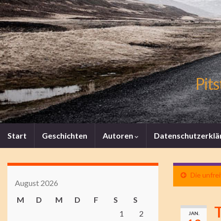
Pits
Start
Geschichten
Autoren
Datenschutzerklä
Die unfrei
August 2026
M
D
M
D
F
S
S
T
1
2
JAN.