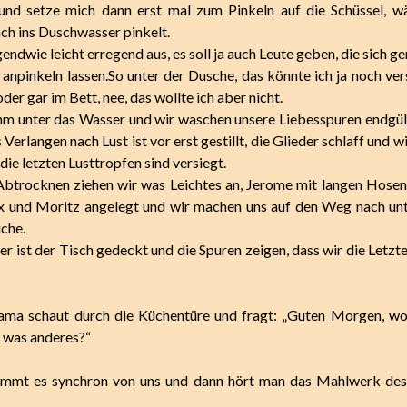
und setze mich dann erst mal zum Pinkeln auf die Schüssel, w
ach ins Duschwasser pinkelt.
gendwie leicht erregend aus, es soll ja auch Leute geben, die sich g
 anpinkeln lassen.So unter der Dusche, das könnte ich ja noch ver
er gar im Bett, nee, das wollte ich aber nicht.
ihm unter das Wasser und wir waschen unsere Liebesspuren endgült
s Verlangen nach Lust ist vor erst gestillt, die Glieder schlaff und 
ie letzten Lusttropfen sind versiegt.
btrocknen ziehen wir was Leichtes an, Jerome mit langen Hosen
 und Moritz angelegt und wir machen uns auf den Weg nach unt
uche.
r ist der Tisch gedeckt und die Spuren zeigen, dass wir die Letzte
ma schaut durch die Küchentüre und fragt: „Guten Morgen, woll
 was anderes?“
kommt es synchron von uns und dann hört man das Mahlwerk de