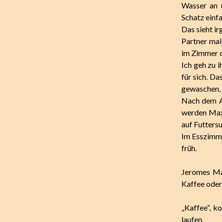
Wasser an 
Schatz einf
Das sieht ir
Partner mal
im Zimmer od
Ich geh zu 
für sich. Da
gewaschen, d
Nach dem A
werden Max
auf Futters
Im Esszimme
früh.
Jeromes Ma
Kaffee oder
„Kaffee“, 
laufen.