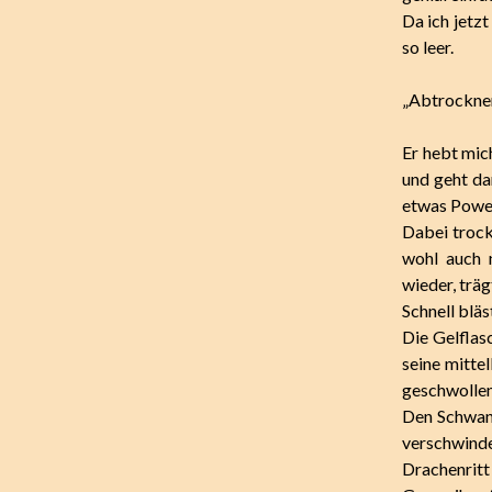
Da ich jetzt
so leer.
„Abtrocknen“
Er hebt mic
und geht d
etwas Powe
Dabei trockn
wohl auch 
wieder, träg
Schnell blä
Die Gelflas
seine mittel
geschwollen
Den Schwanz
verschwind
Drachenritt 