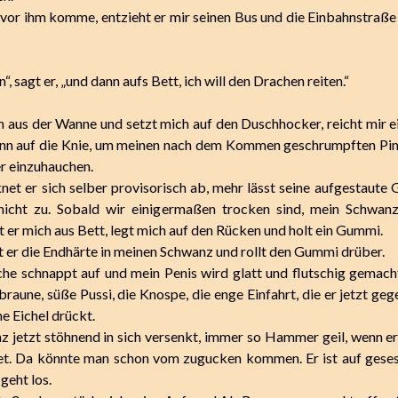
 vor ihm komme, entzieht er mir seinen Bus und die Einbahnstraße 
, sagt er, „und dann aufs Bett, ich will den Drachen reiten.“
h aus der Wanne und setzt mich auf den Duschhocker, reicht mir 
ann auf die Knie, um meinen nach dem Kommen geschrumpften Pi
r einzuhauchen.
et er sich selber provisorisch ab, mehr lässt seine aufgestaute G
nicht zu. Sobald wir einigermaßen trocken sind, mein Schwanz
t er mich aus Bett, legt mich auf den Rücken und holt ein Gummi.
st er die Endhärte in meinen Schwanz und rollt den Gummi drüber.
che schnappt auf und mein Penis wird glatt und flutschig gemach
braune, süße Pussi, die Knospe, die enge Einfahrt, die er jetzt ge
e Eichel drückt.
 jetzt stöhnend in sich versenkt, immer so Hammer geil, wenn er
et. Da könnte man schon vom zugucken kommen. Er ist auf geses
geht los.