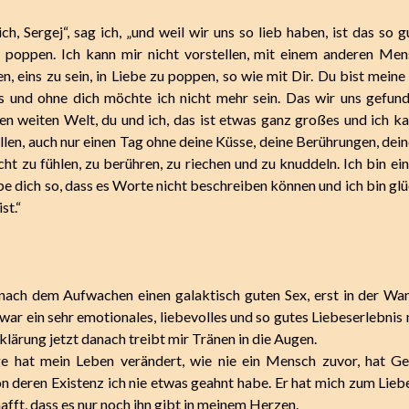
ich, Sergej“, sag ich, „und weil wir uns so lieb haben, ist das so 
 poppen. Ich kann mir nicht vorstellen, mit einem anderen Me
n, eins zu sein, in Liebe zu poppen, so wie mit Dir. Du bist meine
es und ohne dich möchte ich nicht mehr sein. Das wir uns gefun
en weiten Welt, du und ich, das ist etwas ganz großes und ich ka
llen, auch nur einen Tag ohne deine Küsse, deine Berührungen, dei
icht zu fühlen, zu berühren, zu riechen und zu knuddeln. Ich bin ei
ebe dich so, dass es Worte nicht beschreiben können und ich bin gl
st.“
nach dem Aufwachen einen galaktisch guten Sex, erst in der Wa
war ein sehr emotionales, liebevolles und so gutes Liebeserlebnis
klärung jetzt danach treibt mir Tränen in die Augen.
e hat mein Leben verändert, wie nie ein Mensch zuvor, hat Ge
n deren Existenz ich nie etwas geahnt habe. Er hat mich zum Lieb
afft, dass es nur noch ihn gibt in meinem Herzen.