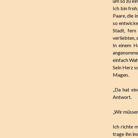
um so zu ein
Ich bin froh
Paare, die 
so entwickel
Stadt, fer
verliebten,
In einem H
angenommen
einfach Wah
Sein Herz sc
Magen.
„Da hat ein
Antwort.
„Wir müssen 
Ich richte 
trage ihn i