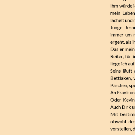
Ihm würde ic
mein Leben
lächelt und
Junge, Jero
immer um m
ergeht, als 
Das er meine
Reiter, fü
liege ich au
Seins läuf
Bettlaken, 
Pärchen, spe
An Frank und
Oder Kevin 
Auch Dirk un
Mit bestimm
obwohl der
vorstellen,