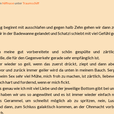
on
Niffnase
unter
Traumschiff
g beginnt mit ausschlafen und gegen halb Zehn gehen wir dann 
ir in der Badewanne gelandet und Schatzi schiebt mit viel Gefühl 
n meine gut vorbereitete und schön gespülte und zärtlic
ße, die für den Gegenverkehr gerade sehr empfänglich ist.
er wieder so geil, wenn das zuerst drückt, ziept und dann abe
r und zurück immer geiler wird da unten in meinem Bauch. Serg
eim Sex sehr viel Mühe, mich froh zu machen, ist zärtlich, liebev
auch hart und fordernd, wenn er mich fickt.
s genau wie ich mit viel Liebe und der jeweilige Bottom gibt bei u
 haben wir uns so angewöhnt und es ist immer wieder einfach nu
es Gerammel, um schnellst möglich ab zu spritzen, nein, Lus
d dann, zum Schluss galaktisch kommen, an der Ohnmacht vorbe
ch.