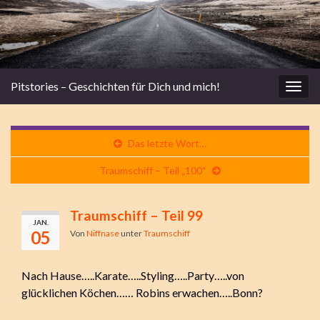
Pitstories – Geschichten für Dich und mich!
Navi
umsc
Das letzte Wort…
Traumschiff – Teil „100“
Traumschiff – Teil 99
JAN.
05
Von
Niffnase
unter
Traumschiff
Nach Hause…..Karate…..Styling…..Party…..von
glücklichen Köchen…… Robins erwachen…..Bonn?