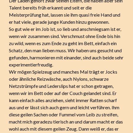
Der Laden gehört zwar seinen Eltern, die haben aber sein
Talent bereits früh erkannt und seit er die
Meisterprüfung hat, lassen sie ihm quasi freie Hand und
er hat viele, gerade junge Kunden hinzu gewonnen.
So gut wie er im Job ist, so lieb und anschmiegsam ist er,
wenn wir zusammen sind. Verschmust ohne Ende bis hin
zu wild, wenn es zum Ende zu geht im Bett, einfach ein
Schatz, den man lieben muss. Wir haben uns gesucht und
gefunden, harmonieren mit einander, sind auch beide sehr
experimentierfreudig.
Wir mögen Spielzeug und manches Mal trägt er Jocks
oder ähnliche Reizwäsche, auch Nylons, schwarze
Netzstrümpfe und Lederslips hat er schon getragen,
wenn wir im Bett oder auf der Couch gelandet sind. Er
kann einfach alles anziehen, sieht immer Ratten scharf
aus und er lässt sich auch gern und leicht verführen. Ihm
diese geilen Sachen oder Fummel vom Leib zu streifen,
macht mich geradezu tierisch an und darum macht er das
wohl auch mit diesem geilen Zeug. Dann weiß er, das er