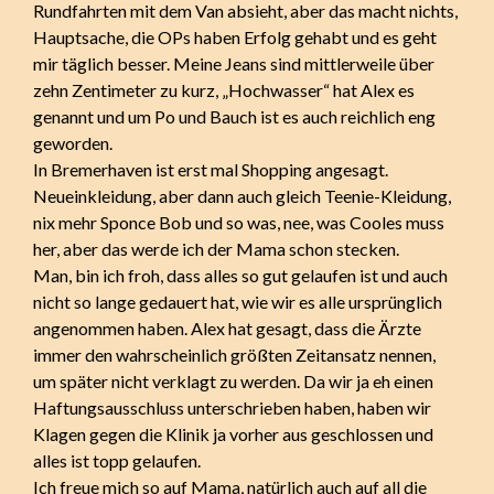
Rundfahrten mit dem Van absieht, aber das macht nichts,
Hauptsache, die OPs haben Erfolg gehabt und es geht
mir täglich besser. Meine Jeans sind mittlerweile über
zehn Zentimeter zu kurz, „Hochwasser“ hat Alex es
genannt und um Po und Bauch ist es auch reichlich eng
geworden.
In Bremerhaven ist erst mal Shopping angesagt.
Neueinkleidung, aber dann auch gleich Teenie-Kleidung,
nix mehr Sponce Bob und so was, nee, was Cooles muss
her, aber das werde ich der Mama schon stecken.
Man, bin ich froh, dass alles so gut gelaufen ist und auch
nicht so lange gedauert hat, wie wir es alle ursprünglich
angenommen haben. Alex hat gesagt, dass die Ärzte
immer den wahrscheinlich größten Zeitansatz nennen,
um später nicht verklagt zu werden. Da wir ja eh einen
Haftungsausschluss unterschrieben haben, haben wir
Klagen gegen die Klinik ja vorher aus geschlossen und
alles ist topp gelaufen.
Ich freue mich so auf Mama, natürlich auch auf all die