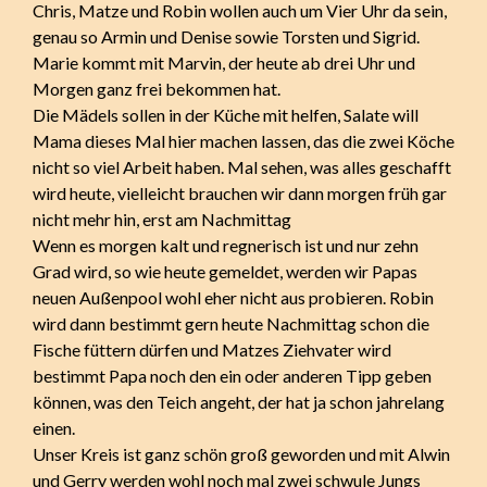
Chris, Matze und Robin wollen auch um Vier Uhr da sein,
genau so Armin und Denise sowie Torsten und Sigrid.
Marie kommt mit Marvin, der heute ab drei Uhr und
Morgen ganz frei bekommen hat.
Die Mädels sollen in der Küche mit helfen, Salate will
Mama dieses Mal hier machen lassen, das die zwei Köche
nicht so viel Arbeit haben. Mal sehen, was alles geschafft
wird heute, vielleicht brauchen wir dann morgen früh gar
nicht mehr hin, erst am Nachmittag
Wenn es morgen kalt und regnerisch ist und nur zehn
Grad wird, so wie heute gemeldet, werden wir Papas
neuen Außenpool wohl eher nicht aus probieren. Robin
wird dann bestimmt gern heute Nachmittag schon die
Fische füttern dürfen und Matzes Ziehvater wird
bestimmt Papa noch den ein oder anderen Tipp geben
können, was den Teich angeht, der hat ja schon jahrelang
einen.
Unser Kreis ist ganz schön groß geworden und mit Alwin
und Gerry werden wohl noch mal zwei schwule Jungs