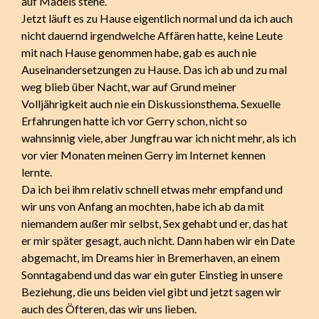
auf Mädels stehe.
Jetzt läuft es zu Hause eigentlich normal und da ich auch
nicht dauernd irgendwelche Affären hatte, keine Leute
mit nach Hause genommen habe, gab es auch nie
Auseinandersetzungen zu Hause. Das ich ab und zu mal
weg blieb über Nacht, war auf Grund meiner
Volljährigkeit auch nie ein Diskussionsthema. Sexuelle
Erfahrungen hatte ich vor Gerry schon, nicht so
wahnsinnig viele, aber Jungfrau war ich nicht mehr, als ich
vor vier Monaten meinen Gerry im Internet kennen
lernte.
Da ich bei ihm relativ schnell etwas mehr empfand und
wir uns von Anfang an mochten, habe ich ab da mit
niemandem außer mir selbst, Sex gehabt und er, das hat
er mir später gesagt, auch nicht. Dann haben wir ein Date
abgemacht, im Dreams hier in Bremerhaven, an einem
Sonntagabend und das war ein guter Einstieg in unsere
Beziehung, die uns beiden viel gibt und jetzt sagen wir
auch des Öfteren, das wir uns lieben.