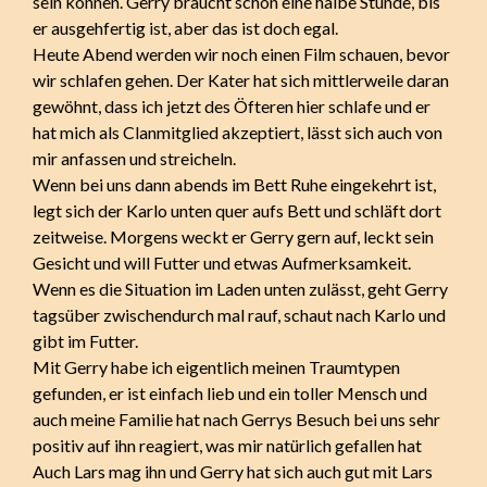
sein können. Gerry braucht schon eine halbe Stunde, bis
er ausgehfertig ist, aber das ist doch egal.
Heute Abend werden wir noch einen Film schauen, bevor
wir schlafen gehen. Der Kater hat sich mittlerweile daran
gewöhnt, dass ich jetzt des Öfteren hier schlafe und er
hat mich als Clanmitglied akzeptiert, lässt sich auch von
mir anfassen und streicheln.
Wenn bei uns dann abends im Bett Ruhe eingekehrt ist,
legt sich der Karlo unten quer aufs Bett und schläft dort
zeitweise. Morgens weckt er Gerry gern auf, leckt sein
Gesicht und will Futter und etwas Aufmerksamkeit.
Wenn es die Situation im Laden unten zulässt, geht Gerry
tagsüber zwischendurch mal rauf, schaut nach Karlo und
gibt im Futter.
Mit Gerry habe ich eigentlich meinen Traumtypen
gefunden, er ist einfach lieb und ein toller Mensch und
auch meine Familie hat nach Gerrys Besuch bei uns sehr
positiv auf ihn reagiert, was mir natürlich gefallen hat
Auch Lars mag ihn und Gerry hat sich auch gut mit Lars