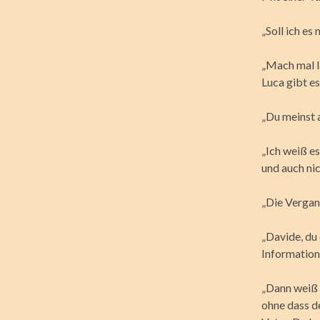
„Soll ich es
„Mach mal l
Luca gibt es
„Du meinst a
„Ich weiß e
und auch nic
„Die Vergan
„Davide, du 
Information
„Dann weiß e
ohne dass de