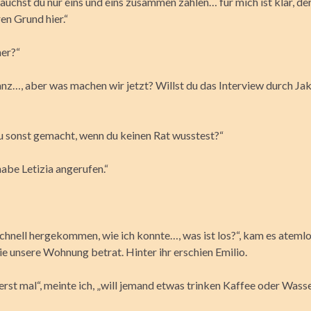
auchst du nur eins und eins zusammen zählen… für mich ist klar, der
en Grund hier.“
her?“
anz…, aber was machen wir jetzt? Willst du das Interview durch J
u sonst gemacht, wenn du keinen Rat wusstest?“
abe Letizia angerufen.“
schnell hergekommen, wie ich konnte…, was ist los?“, kam es ateml
 sie unsere Wohnung betrat. Hinter ihr erschien Emilio.
erst mal“, meinte ich, „will jemand etwas trinken Kaffee oder Wasse