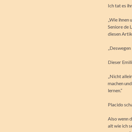
Ich tat es 
„Wie ihnen u
Seniore de 
diesen Arti
„Deswegen s
Dieser Emili
„Nicht allei
machen und 
lernen.“
Placido scha
Also wenn d
alt wie ich 