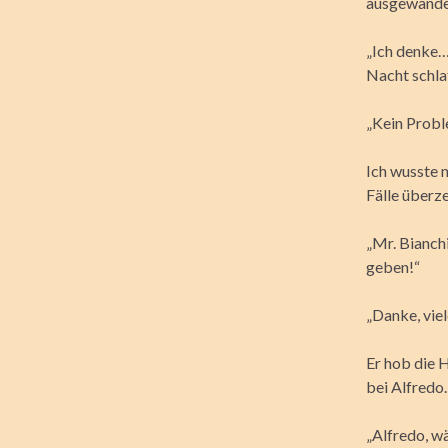
ausgewander
„Ich denke…
Nacht schlaf
„Kein Probl
Ich wusste n
Fälle überz
„Mr. Bianch
geben!“
„Danke, vie
Er hob die 
bei Alfredo.
„Alfredo, wä