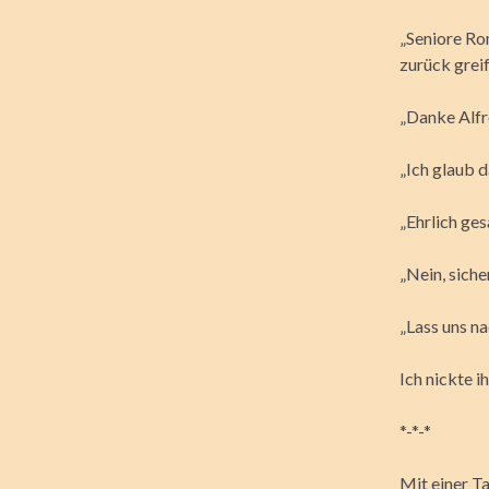
„Seniore Ro
zurück greif
„Danke Alfr
„Ich glaub d
„Ehrlich ges
„Nein, siche
„Lass uns n
Ich nickte i
*-*-*
Mit einer T