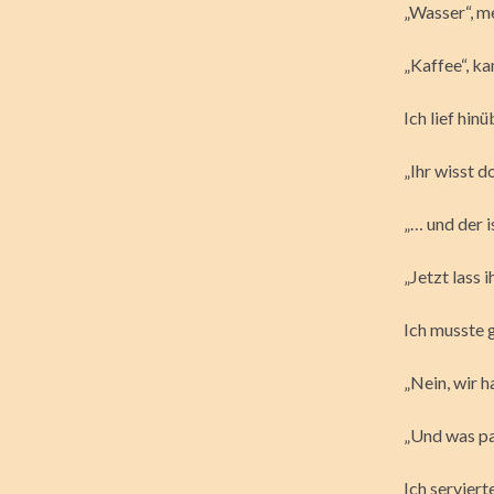
„Wasser“, m
„Kaffee“, ka
Ich lief hin
„Ihr wisst d
„… und der i
„Jetzt lass 
Ich musste g
„Nein, wir h
„Und was pas
Ich serviert