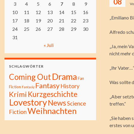
08
3
4
5
6
7
8
9
V
10
11
12
13
14
15
16
„Emiliano Bi
17
18
19
20
21
22
23
24
25
26
27
28
29
30
Alfredo sch
31
« Juli
„Ja, mein V
nicht mehr da
SCHLAGWÖRTER
„Ihr Vater…“
Drama
Coming Out
Fan
Was sollte 
Fantasy
History
Fiction
Fantasiy
Kurzgeschichte
Krimi
„Aber setzte
Lovestory
News
Science
treffen.“
Weihnachten
Fiction
„Sie haben s
erstes von u