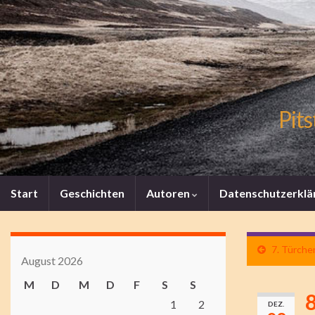
Pits
Start
Geschichten
Autoren
Datenschutzerklä
7. Türche
August 2026
M
D
M
D
F
S
S
8
1
2
DEZ.