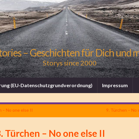
tories – Geschichten für Dich und 
Storys since 2000
rung (EU-Datenschutzgrundverordnung)
Impressum
n – No one else II
9. Türchen – No o
. Türchen – No one else II