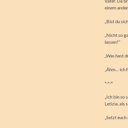
Vater. Da br
einem ander
„Bist du sic
„Nicht so g
lassen?“
„Was hast d
„Ähm… ich h
*-*-*
„Ich bin so 
Letizia, als
„Setzt euch 