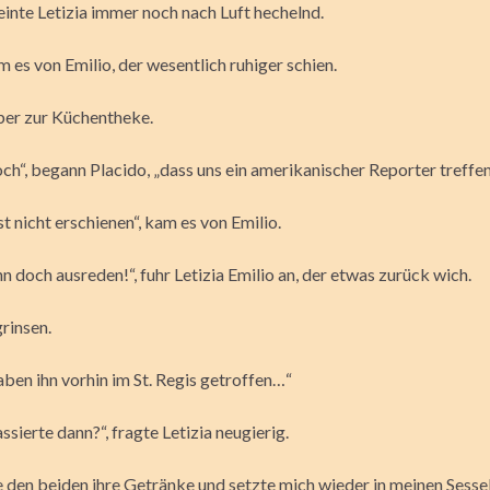
einte Letizia immer noch nach Luft hechelnd.
m es von Emilio, der wesentlich ruhiger schien.
über zur Küchentheke.
och“, begann Placido, „dass uns ein amerikanischer Reporter treffe
st nicht erschienen“, kam es von Emilio.
ihn doch ausreden!“, fuhr Letizia Emilio an, der etwas zurück wich.
rinsen.
aben ihn vorhin im St. Regis getroffen…“
sierte dann?“, fragte Letizia neugierig.
e den beiden ihre Getränke und setzte mich wieder in meinen Sessel