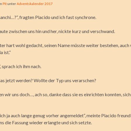
on
Pit
unter
Adventskalender 2017
anchi…?“, fragten Placido und ich fast synchrone.
aute zwischen uns hin und her, nickte kurz und verschwand.
ater hart wohl gedacht, seinen Name müsste weiter bestehen, auch
 ist.“
, sprach ich ihm nach.
das jetzt werden? Wollte der Typ uns verarschen?
n wir uns doch…, ach so, danke dass sie es einrichten konnten, sich
ich ja auch lange genug vorher angemeldet“, meinte Placido freundli
ns die Fassung wieder erlangte und sich setzte.