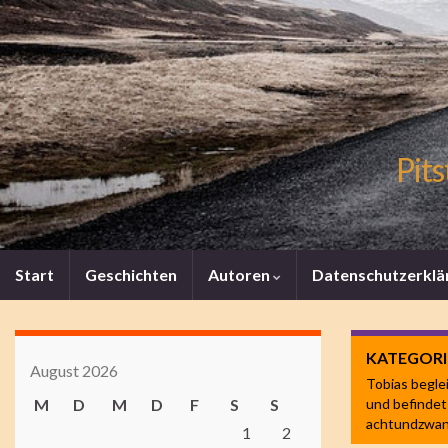
Pits
Start
Geschichten
Autoren
Datenschutzerklä
KATEGORI
August 2026
Tobias begle
M
D
M
D
F
S
S
und befindet
achtundzwan
1
2