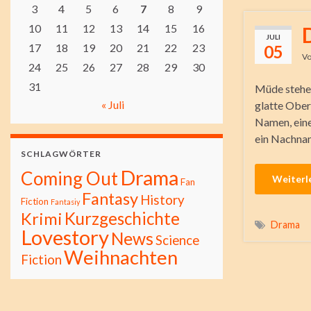
3
4
5
6
7
8
9
10
11
12
13
14
15
16
JULI
17
18
19
20
21
22
23
05
V
24
25
26
27
28
29
30
31
Müde stehe 
« Juli
glatte Ober
Namen, eine
ein Nachna
SCHLAGWÖRTER
Drama
Coming Out
Weiterl
Fan
Fantasy
History
Fiction
Fantasiy
Kurzgeschichte
Krimi
Drama
Lovestory
News
Science
Weihnachten
Fiction