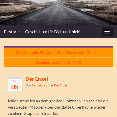
Pitstories – Geschichten für Dich und mich!
Navi
umsc
Fotostudio Plange – Teil 2 – Essen beim Griechen
Sommermärchen – Teil 5
Der Engel
JULI
05
Von
Bergaboe
unter
Der Engel
Müde stehe ich an dem großen Holztisch. Ich schiebe die
verstreuten Mappen über die glatte Oberfläche wieder
zu einem Stapel aufeinander.