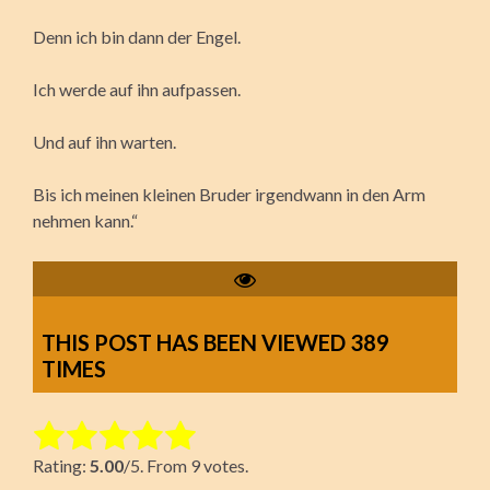
Denn ich bin dann der Engel.
Ich werde auf ihn aufpassen.
Und auf ihn warten.
Bis ich meinen kleinen Bruder irgendwann in den Arm
nehmen kann.“
THIS POST HAS BEEN VIEWED
389
TIMES
Rate this item:
Rating:
5.00
/5. From 9 votes.
Submit Rating