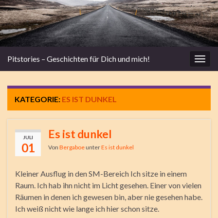
Pitstories – Geschichten für Dich und mich!
Navi
umsc
KATEGORIE:
ES IST DUNKEL
Es ist dunkel
JULI
01
Von
Bergaboe
unter
Es ist dunkel
Kleiner Ausflug in den SM-Bereich Ich sitze in einem
Raum. Ich hab ihn nicht im Licht gesehen. Einer von vielen
Räumen in denen ich gewesen bin, aber nie gesehen habe.
Ich weiß nicht wie lange ich hier schon sitze.