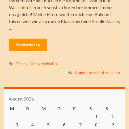
Vater musste halt noch in die Apotheke!“ War ja klar.
Was sollte ich auch sonst zu hören bekommen. Immer
das gleiche! Meine Eltern wollten mich zum Bahnhof
fahren weil wir, also meine Klasse und eine Parallelklasse,
…
Weiterlesen
Drama
,
Kurzgeschichte
Kommentar hinterlassen
August 2026
M
D
M
D
F
S
S
1
2
3
4
5
6
7
8
9