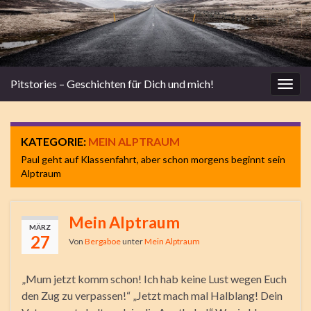
Pitstories – Geschichten für Dich und mich!
Navi
umsc
KATEGORIE:
MEIN ALPTRAUM
Paul geht auf Klassenfahrt, aber schon morgens beginnt sein
Alptraum
Mein Alptraum
MÄRZ
27
Von
Bergaboe
unter
Mein Alptraum
„Mum jetzt komm schon! Ich hab keine Lust wegen Euch
den Zug zu verpassen!“ „Jetzt mach mal Halblang! Dein