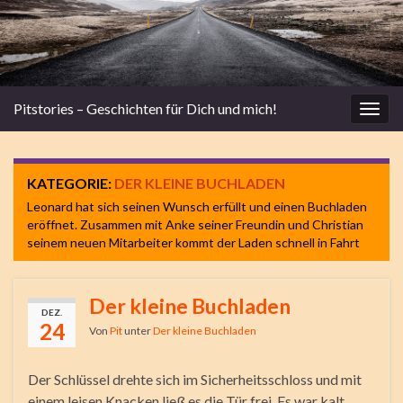
Pitstories – Geschichten für Dich und mich!
Navi
umsc
KATEGORIE:
DER KLEINE BUCHLADEN
Leonard hat sich seinen Wunsch erfüllt und einen Buchladen
eröffnet. Zusammen mit Anke seiner Freundin und Christian
seinem neuen Mitarbeiter kommt der Laden schnell in Fahrt
Der kleine Buchladen
DEZ.
24
Von
Pit
unter
Der kleine Buchladen
Der Schlüssel drehte sich im Sicherheitsschloss und mit
einem leisen Knacken ließ es die Tür frei. Es war kalt