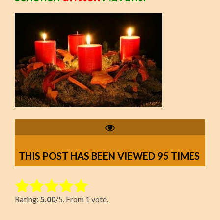
THIS POST HAS BEEN VIEWED
95
TIMES
Rate this item:
Rating:
5.00
/5. From 1 vote.
Submit Rating