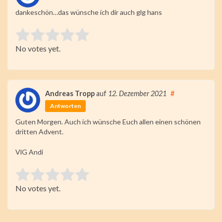
dankeschön…das wünsche ich dir auch glg hans
Rate this item:
No votes yet.
Submit Rating
Andreas Tropp
auf
12. Dezember 2021
#
Antworten
Guten Morgen. Auch ich wünsche Euch allen einen schönen
dritten Advent.
VlG Andi
Rate this item:
No votes yet.
Submit Rating