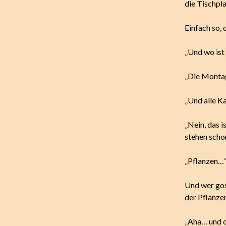
die Tischpla
Einfach so, 
„Und wo ist
„Die Montag
„Und alle K
„Nein, das i
stehen scho
„Pflanzen…“
Und wer gos
der Pflanze
„Aha… und d