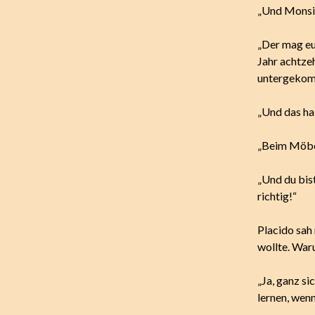
„Und Monsig
„Der mag eu
Jahr achtzeh
untergekom
„Und das ha
„Beim Möbel
„Und du bist
richtig!“
Placido sah
wollte. War
„Ja, ganz si
lernen, wenn