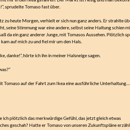
s!“, sprudelte Tomaso fast über.
 zu heute Morgen, verhielt er sich nun ganz anders. Er strahlte üb
ht, seine Stimmung war eine andere, selbst seine Haltung schien m
 saß da ein ganz anderer Junge, mit Tomasos Aussehen. Plötzlich s
 kam auf mich zu und fiel mir um den Hals.
e, danke!“, hörte ich ihn in meiner Halsneige sagen.
was?“
mit Tomaso auf der Fahrt zum Ikea eine ausführliche Unterhaltung…“
 ich plötzlich das merkwürdige Gefühl, das jetzt gleich etwas
hes geschah? Hatte er Tomaso von unseren Zukunftspläne erzähl