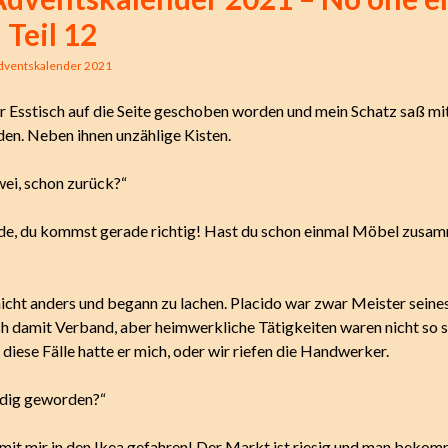
 Teil 12
dventskalender 2021
r Esstisch auf die Seite geschoben worden und mein Schatz saß m
en. Neben ihnen unzählige Kisten.
wei, schon zurück?“
de, du kommst gerade richtig! Hast du schon einmal Möbel zusa
nicht anders und begann zu lachen. Placido war zwar Meister seine
ich damit Verband, aber heimwerkliche Tätigkeiten waren nicht so s
 diese Fälle hatte er mich, oder wir riefen die Handwerker.
ündig geworden?“
t mit mir in den Ikea gefahren! Der Markt ist riesig und man bekom