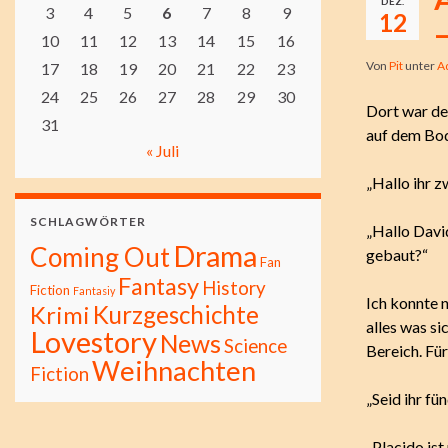
DEZ.
3
4
5
6
7
8
9
12
–
10
11
12
13
14
15
16
Von
Pit
unter
A
17
18
19
20
21
22
23
24
25
26
27
28
29
30
Dort war de
31
auf dem Bod
« Juli
„Hallo ihr z
SCHLAGWÖRTER
„Hallo Davi
Drama
Coming Out
gebaut?“
Fan
Fantasy
History
Fiction
Fantasiy
Ich konnte 
Kurzgeschichte
Krimi
alles was s
Lovestory
News
Science
Bereich. Für
Weihnachten
Fiction
„Seid ihr f
„Placido is