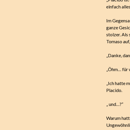
einfach alle
Im Gegensatz
ganze Gesic
stolzer. Als
Tomaso auf,
„Danke, dank
„Öhm… für 
„Ich hatte 
Placido.
„ und…?“
Warum hatte
Ungewöhnlic