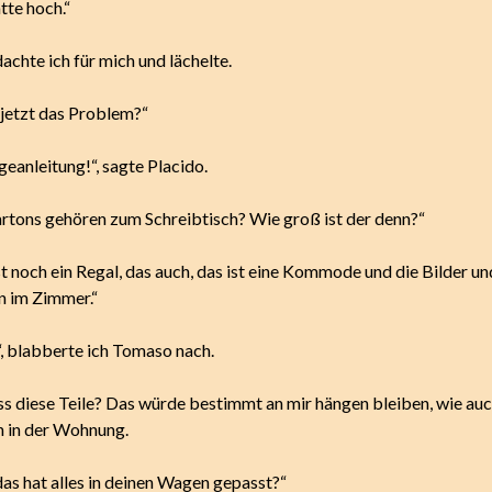
tte hoch.“
dachte ich für mich und lächelte.
 jetzt das Problem?“
eanleitung!“, sagte Placido.
artons gehören zum Schreibtisch? Wie groß ist der denn?“
st noch ein Regal, das auch, das ist eine Kommode und die Bilder u
n im Zimmer.“
, blabberte ich Tomaso nach.
s diese Teile? Das würde bestimmt an mir hängen bleiben, wie auc
n in der Wohnung.
as hat alles in deinen Wagen gepasst?“