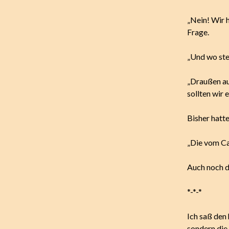
„Nein! Wir 
Frage.
„Und wo steh
„Draußen auf
sollten wir 
Bisher hatte
„Die vom Ca
Auch noch d
*-*-*
Ich saß den
sondern die