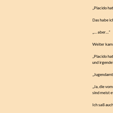
„Placido hat
Das habe ic
„… aber…“
Weiter kam i
„Placido ha
und irgend
„Jugendamt“
„Ja, die vom
sind meist 
Ich saß auch