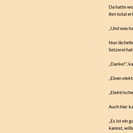
Da hatte wo
ihm total er
„Und was ha
Nun lächelte
Setzerei hat
„Danke!“, ka
„Einen elekt
„Elektrisch
Auch hier k
„Es ist ein 
kannst, will