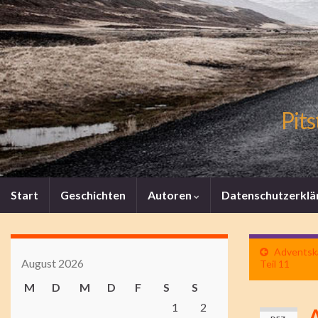
Pits
Start
Geschichten
Autoren
Datenschutzerklä
Adventska
August 2026
Teil 11
M
D
M
D
F
S
S
1
2
A