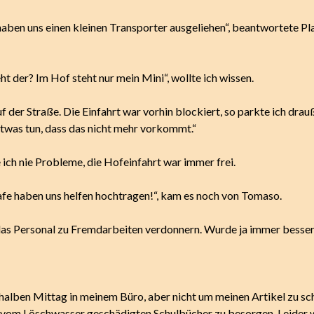
haben uns einen kleinen Transporter ausgeliehen“, beantwortete P
t der? Im Hof steht nur mein Mini“, wollte ich wissen.
 der Straße. Die Einfahrt war vorhin blockiert, so parkte ich drau
etwas tun, dass das nicht mehr vorkommt.“
 ich nie Probleme, die Hofeinfahrt war immer frei.
fe haben uns helfen hochtragen!“, kam es noch von Tomaso.
as Personal zu Fremdarbeiten verdonnern. Wurde ja immer besser
 halben Mittag in meinem Büro, aber nicht um meinen Artikel zu sc
 vom Löschwasser geschädigten Schulbücher zu besorgen. Leider 