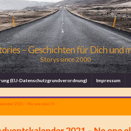
tories – Geschichten für Dich und 
Storys since 2000
rung (EU-Datenschutzgrundverordnung)
Impressum
lender 2021 – No one else III –
dventskalender 2021 – No one els