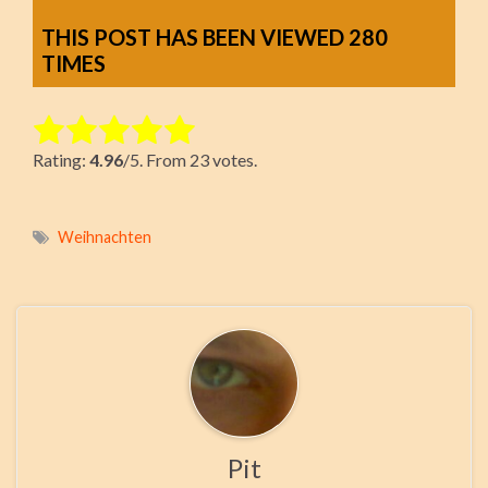
THIS POST HAS BEEN VIEWED
280
TIMES
Rate this item:
Rating:
4.96
/5. From 23 votes.
Submit Rating
Weihnachten
Pit