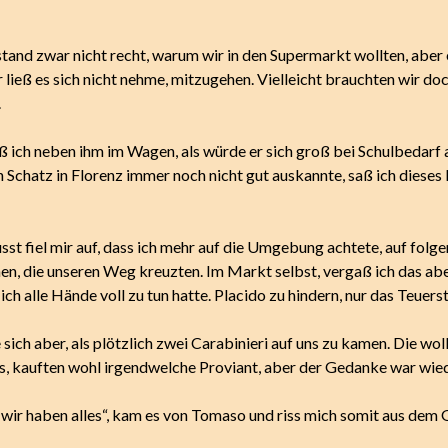
stand zwar nicht recht, warum wir in den Supermarkt wollten, aber 
r ließ es sich nicht nehme, mitzugehen. Vielleicht brauchten wir do
.
ß ich neben ihm im Wagen, als würde er sich groß bei Schulbedarf
 Schatz in Florenz immer noch nicht gut auskannte, saß ich dieses
st fiel mir auf, dass ich mehr auf die Umgebung achtete, auf fol
n, die unseren Weg kreuzten. Im Markt selbst, vergaß ich das abe
 ich alle Hände voll zu tun hatte. Placido zu hindern, nur das Teuers
sich aber, als plötzlich zwei Carabinieri auf uns zu kamen. Die wol
ns, kauften wohl irgendwelche Proviant, aber der Gedanke war wied
, wir haben alles“, kam es von Tomaso und riss mich somit aus dem