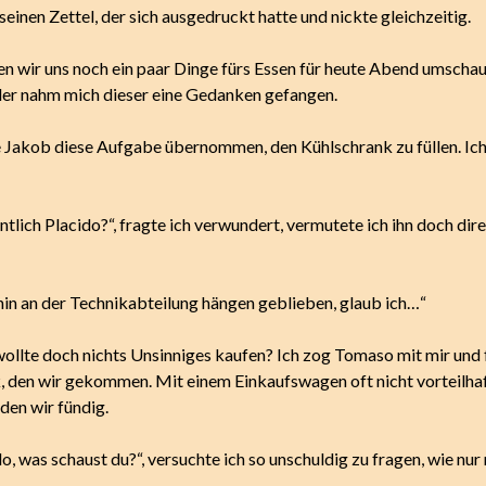
seinen Zettel, der sich ausgedruckt hatte und nickte gleichzeitig.
n wir uns noch ein paar Dinge fürs Essen für heute Abend umschau
der nahm mich dieser eine Gedanken gefangen.
e Jakob diese Aufgabe übernommen, den Kühlschrank zu füllen. Ic
ntlich Placido?“, fragte ich verwundert, vermutete ich ihn doch dire
rhin an der Technikabteilung hängen geblieben, glaub ich…“
 wollte doch nichts Unsinniges kaufen? Ich zog Tomaso mit mir und 
 den wir gekommen. Mit einem Einkaufswagen oft nicht vorteilhaf
en wir fündig.
, was schaust du?“, versuchte ich so unschuldig zu fragen, wie nur