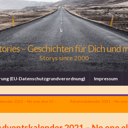
tories – Geschichten für Dich und 
Storys since 2000
rung (EU-Datenschutzgrundverordnung)
Impressum
lender 2021 – No one else III –
Adventskalender 2021 – No one el
dventskalender 2021 – No one els