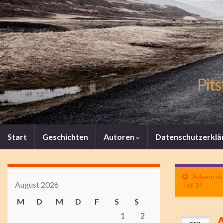
Pits
Start
Geschichten
Autoren
Datenschutzerklä
Adventska
August 2026
Teil 14
M
D
M
D
F
S
S
1
2
A