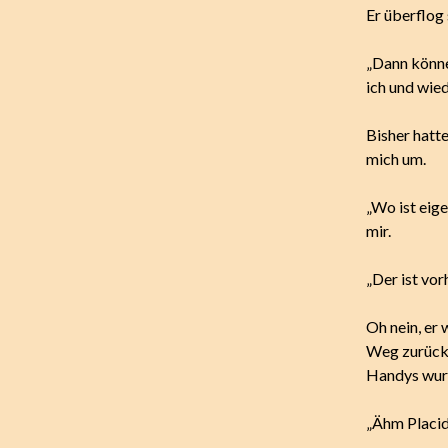
Er überflog 
„Dann könne
ich und wie
Bisher hatt
mich um.
„Wo ist eige
mir.
„Der ist vo
Oh nein, er
Weg zurück,
Handys wurd
„Ähm Placido