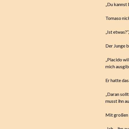
„Du kannst 
Tomaso nick
„Ist etwas?“
Der Junge be
„Placido wil
mich ausgibt
Er hatte das
„Daran sollt
musst ihn a
Mit großen 
„Ich… ihn a