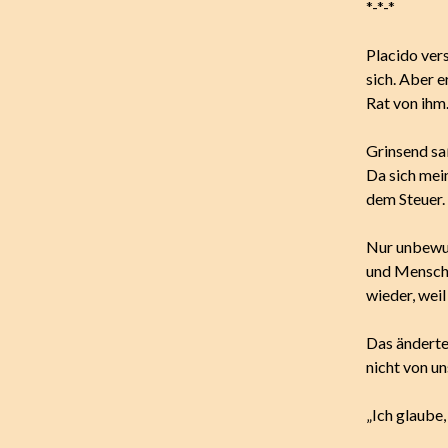
*-*-*
Placido ver
sich. Aber e
Rat von ihm
Grinsend sa
Da sich mein
dem Steuer.
Nur unbewus
und Mensche
wieder, weil
Das änderte 
nicht von u
„Ich glaube