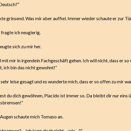
Deutsch?“
te grinsend. Was mir aber auffiel. Immer wieder schaute er zur Tür
, fragte ich neugierig.
ugte sich zu mir her.
l mit mir in irgendein Fachgeschäft gehen. Ich will nicht, dass er so 
, ich bin das nicht gewohnt!“
 sehr leise gesagt und es wunderte mich, dass er so offen zu mir war
est du dich gewöhnen, Placido ist immer so. Da bleibt dir nur eins ü
usbremsen!“
Augen schaute mich Tomaso an.
usbremsen? …ich kann doch nicht… wie…?“