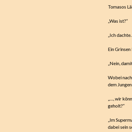
Tomasos Lä
„Was ist?“
„Ich dachte…
Ein Grinsen 
„Nein, dami
Wobei nach 
dem Jungen 
„…, wir kön
geholt?“
„Im Superma
dabei sein 