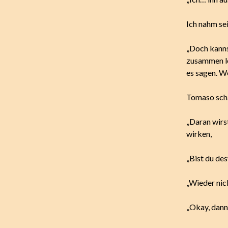
Ich nahm se
„Doch kanns
zusammen leb
es sagen. We
Tomaso scha
„Daran wirst
wirken,
„Bist du d
„Wieder nic
„Okay, dann