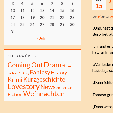
DEZ.
3
4
5
6
7
8
9
15
–
10
11
12
13
14
15
16
Von
Pit
unter
A
17
18
19
20
21
22
23
24
25
26
27
28
29
30
„Und, hast d
31
Büro betrat
« Juli
Ich fand es 
hat, für Inf
SCHLAGWÖRTER
Drama
Coming Out
„War leider 
Fan
hast du ja s
Fantasy
History
Fiction
Fantasiy
Kurzgeschichte
Krimi
„Dann fehlt 
Lovestory
News
Science
Weihnachten
Fiction
Tomaso grin
„Dann werde