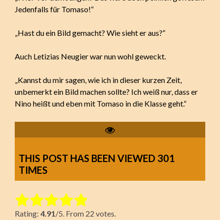
Jedenfalls für Tomaso!“
„Hast du ein Bild gemacht? Wie sieht er aus?“
Auch Letizias Neugier war nun wohl geweckt.
„Kannst du mir sagen, wie ich in dieser kurzen Zeit,
unbemerkt ein Bild machen sollte? Ich weiß nur, dass er
Nino heißt und eben mit Tomaso in die Klasse geht.“
THIS POST HAS BEEN VIEWED
301
TIMES
Rate this item:
Rating:
4.91
/5. From 22 votes.
Submit Rating