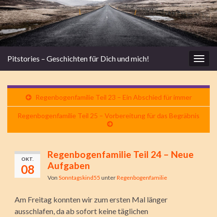
Pitstories – Geschichten für Dich und mich!
Navi
umsc
Regenbogenfamilie Teil 23 – Ein Abschied für immer
Regenbogenfamilie Teil 25 – Vorbereitung für das Begräbnis
Regenbogenfamilie Teil 24 – Neue
OKT.
Aufgaben
08
Von
Sonntagskind55
unter
Regenbogenfamilie
Am Freitag konnten wir zum ersten Mal länger
ausschlafen, da ab sofort keine täglichen